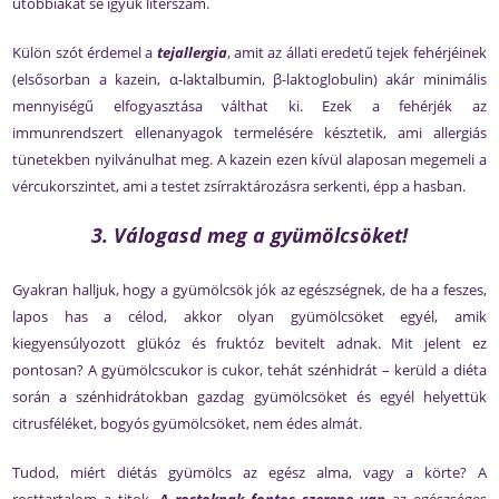
utóbbiakat se igyuk literszám.
Külön szót érdemel a
tejallergia
, amit az állati eredetű tejek fehérjéinek
(elsősorban a kazein, α-laktalbumin, β-laktoglobulin) akár minimális
mennyiségű elfogyasztása válthat ki. Ezek a fehérjék az
immunrendszert ellenanyagok termelésére késztetik, ami allergiás
tünetekben nyilvánulhat meg. A kazein ezen kívül alaposan megemeli a
vércukorszintet, ami a testet zsírraktározásra serkenti, épp a hasban.
3. Válogasd meg a gyümölcsöket!
Gyakran halljuk, hogy a gyümölcsök jók az egészségnek, de ha a feszes,
lapos has a célod, akkor olyan gyümölcsöket egyél, amik
kiegyensúlyozott glükóz és fruktóz bevitelt adnak. Mit jelent ez
pontosan? A gyümölcscukor is cukor, tehát szénhidrát – kerüld a diéta
során a szénhidrátokban gazdag gyümölcsöket és egyél helyettük
citrusféléket, bogyós gyümölcsöket, nem édes almát.
Tudod, miért diétás gyümölcs az egész alma, vagy a körte? A