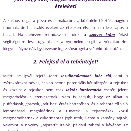
ételeket!
A kakaós csiga, a pizza és a makaróni, a különféle tészták, nagyon
finomak, de ha csakis ezeken az ételeken élsz, sosem lesz lapos a
hasad. Ha nehezen mondasz le róluk, a
szerves króm
óriási
segítségedre lesz, ugyanis ez a nyomelem segíti a vércukorszint
kiegyensúlyozását, így kevésbé fogsz sóvárogni a szénhidrátok után.
2. Felejtsd el a tehéntejet!
Miért ne igyál tejet? Mert
inzulincsúcsokat idéz elő
, ami a
zsírraktárakat növeli, és van benne potenciális két allergén: a tejcukor
és kazein! A tejcukor nem csak
laktóz intolerancia
esetén jelent
megterhelést a szervezetnek. Nem is sejtjük, hogy ez állhat a
puffadások, görcsök, „telt has” érzés hátterében, és a tehéntejről való
lemondással megoldódnak a tünetek. A tejtermékek közül
megmaradhatnak a cukormentes joghurtok, illetve a kemény sajtok,
valamint a növényi „tejszerű” italok, például zabital a kávéhoz. Ez