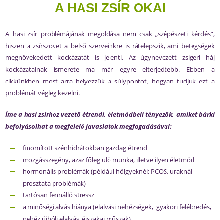
A HASI ZSÍR OKAI
A hasi zsír problémájának megoldása nem csak „szépészeti kérdés”,
hiszen a zsírszövet a belső szerveinkre is rátelepszik, ami betegségek
megnövekedett kockázatát is jelenti. Az úgynevezett zsigeri háj
kockázatainak ismerete ma már egyre elterjedtebb. Ebben a
cikkünkben most arra helyezzük a súlypontot, hogyan tudjuk ezt a
problémát végleg kezelni.
Íme a hasi zsírhoz vezető étrendi, életmódbeli tényezők, amiket bárki
befolyásolhat a megfelelő javaslatok megfogadásával:
finomított szénhidrátokban gazdag étrend
mozgásszegény, azaz főleg ülő munka, illetve ilyen életmód
hormonális problémák (például hölgyeknél: PCOS, uraknál:
prosztata problémák)
tartósan fennálló stressz
a minőségi alvás hiánya (elalvási nehézségek, gyakori felébredés,
nehéz újbóli elalvás, éjszakai műszak)