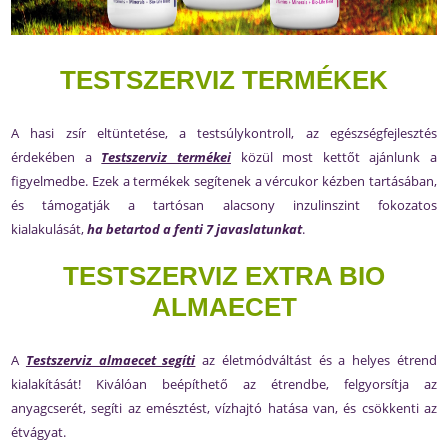
TESTSZERVIZ TERMÉKEK
A hasi zsír eltüntetése, a testsúlykontroll, az egészségfejlesztés
érdekében a
Testszerviz termékei
közül most kettőt ajánlunk a
figyelmedbe. Ezek a termékek segítenek a vércukor kézben tartásában,
és támogatják a tartósan alacsony inzulinszint fokozatos
kialakulását,
ha betartod a fenti 7 javaslatunkat
.
TESTSZERVIZ EXTRA BIO
ALMAECET
A
Testszerviz almaecet segíti
az életmódváltást és a helyes étrend
kialakítását! Kiválóan beépíthető az étrendbe, felgyorsítja az
anyagcserét, segíti az emésztést, vízhajtó hatása van, és csökkenti az
étvágyat.