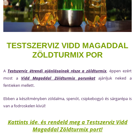
TESTSZERVIZ VIDD MAGADDAL
ZÖLDTURMIX POR
A
Testszerviz étrendi ajánlásainak része a zöldturmix
, éppen ezért
most a
Vidd Magaddal Zöldturmix porunkat
ajánljuk neked a
fentieken mellett.
Ebben a készítményben zöldalma, spenót, csipkebogyó és sárgarépa is
van a fodroskelen kívül!
Kattints ide, és rendeld meg a Testszerviz Vidd
Magaddal Zöldturmix port!