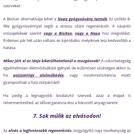
szerveket.
A BioXan alternatívája lehet a
Nepa gyógynövény termék
. Ez utóbbi 8-
féle gyógynövénnyel segíti a stressz utáni regenerációt. A vásárlói
visszajelzések szerint
vagy a BioXan
,
vagy a Nepa
hoz megoldást.
Érdemes pár hét után váltani, és kipróbálni, melyiknek lesz kedvezőbb a
hatása.
Mikor jött el az ideje kikerülhetetlenül a mozgásnak?
A cukorbetegség
egyértelműen életmódváltást igényel, de különösen szükséges akkor is,
ha
pajzsmirigy alulműködés
, vagy inzulinrezisztencia miatt
gyarapodnak a hasi zsírpárnáid!
Ha pedig a legnagyobb kiválasztó szerved, azaz a májad is
tehermentesíted, az idővel garancia lesz a fokozott anyagcserére.
7. Sok múlik az alvásodon!
Az
alvás a legfontosabb regenerációs
, öngyógyító napi tevékenység az