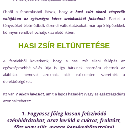
Ebből a felsorolásból látszik, hogy
a hasi zsírt okozó tényezők
valójában az egészségre káros szokásokból fakadnak
. Ezeket a
tényezőket életmódbeli, étrendi változtatásokat, már apró lépésekkel,
könnyen rendbe hozhatjuk az életünkben.
HASI ZSÍR ELTÜNTETÉSE
A fentiekből következik, hogy a hasi zsír elleni fellépés az
egészségesebbé válás útja is, így bárkinek hasznára lehetnek az
alábbiak, nemcsak azoknak, akik csökkenteni szeretnék a
derékbőségüket.
Itt van
7 olyan javaslat
, amit a lapos hasadért (vagy az egészségedért)
azonnal tehetsz:
1. Fogyassz főleg lassan felszívódó
szénhidrátokat, azaz kerüld a cukrot, fruktózt,
főtt vagy sült, magas keményítőtartalmú