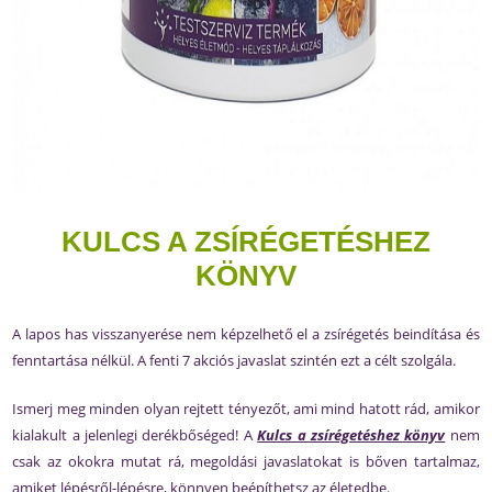
KULCS A ZSÍRÉGETÉSHEZ
KÖNYV
A lapos has visszanyerése nem képzelhető el a zsírégetés beindítása és
fenntartása nélkül. A fenti 7 akciós javaslat szintén ezt a célt szolgála.
Ismerj meg minden olyan rejtett tényezőt, ami mind hatott rád, amikor
kialakult a jelenlegi derékbőséged! A
Kulcs a zsírégetéshez könyv
nem
csak az okokra mutat rá, megoldási javaslatokat is bőven tartalmaz,
amiket lépésről-lépésre, könnyen beépíthetsz az életedbe.