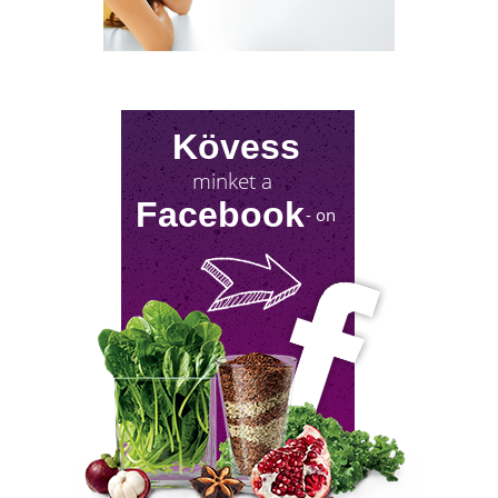
Kövess
ÍGY KERÜLD EL AZ
minket a
ISKOLAKEZDÉSI ŐRÜLETET!
Facebook
- on
Az iskolakezdés sok családban nem
örömteli új kezdet, hanem egy stresszes
átállás. Ugyanakkor lehet jól csinálni!
Olvass tovább a tippekért!