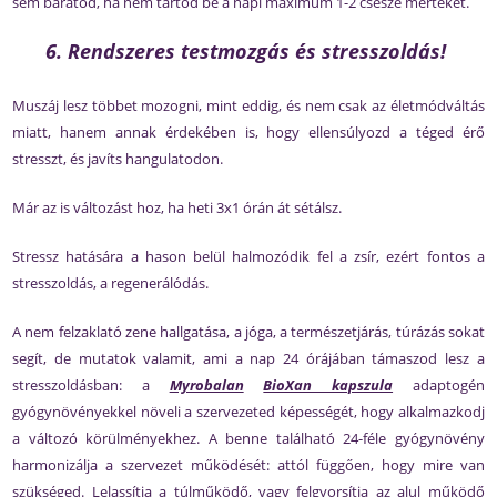
sem barátod, ha nem tartod be a napi maximum 1-2 csésze mértéket.
6. Rendszeres testmozgás és stresszoldás!
Muszáj lesz többet mozogni, mint eddig, és nem csak az életmódváltás
miatt, hanem annak érdekében is, hogy ellensúlyozd a téged érő
stresszt, és javíts hangulatodon.
Már az is változást hoz, ha heti 3x1 órán át sétálsz.
Stressz hatására a hason belül halmozódik fel a zsír, ezért fontos a
stresszoldás, a regenerálódás.
A nem felzaklató zene hallgatása, a jóga, a természetjárás, túrázás sokat
segít, de mutatok valamit, ami a nap 24 órájában támaszod lesz a
stresszoldásban: a
Myrobalan
BioXan kapszula
adaptogén
gyógynövényekkel növeli a szervezeted képességét, hogy alkalmazkodj
a változó körülményekhez. A benne található 24-féle gyógynövény
harmonizálja a szervezet működését: attól függően, hogy mire van
szükséged. Lelassítja a túlműködő, vagy felgyorsítja az alul működő