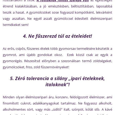
rosttartalom a titok.
A rostoknak fontos szerepe van
az egészséges
étrend kialakításában, a jó emésztésben, béltisztításban, laposabbá
teszik a hasat. A gyümölcsöket sose fogyaszd kompótként, lekvárként
vagy aszaltan. Ne egyél aszalt gyümölccsel édesített élelmiszeripari
termékeket sem!
4. Ne fűszerezd túl az ételeidet!
Az erős, csípős, fűszeres ételek több gyomorsav termelésére késztetik a
gyomrot, ami újabb gondokat okoz. Ezek közül csak az egyik a
gyomorégés. Részesítsd előnyben a szezonálisan termő zöldségeket,
gyümölcsöket, friss, zöld fűszernövényeket!
5. Zéró tolerancia a silány „ipari ételeknek,
italoknak”!
Minden olyan élelmiszeripari áru, konzerv, feldolgozott élelmiszer, ami
finomított cukrot, adalékanyagokat tartalmaz. Ne fogyassz alkoholt,
alkoholmentes sört, vagy más „üdítő” italt, szörpöt, kólát stb. A kávé