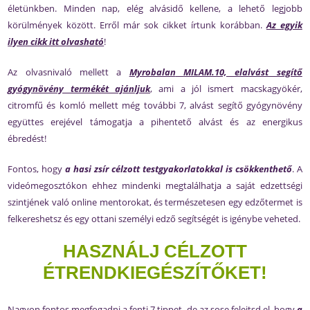
életünkben. Minden nap, elég alvásidő kellene, a lehető legjobb
körülmények között. Erről már sok cikket írtunk korábban.
Az egyik
ilyen cikk itt olvasható
!
Az olvasnivaló mellett a
Myrobalan
MILAM.10, elalvást segítő
gyógynövény termékét ajánljuk
, ami a jól ismert macskagyökér,
citromfű és komló mellett még további 7, alvást segítő gyógynövény
együttes erejével támogatja a pihentető alvást és az energikus
ébredést!
Fontos, hogy
a hasi zsír célzott testgyakorlatokkal is csökkenthető
. A
videómegosztókon ehhez mindenki megtalálhatja a saját edzettségi
szintjének való online mentorokat, és természetesen egy edzőtermet is
felkereshetsz és egy ottani személyi edző segítségét is igénybe veheted.
HASZNÁLJ CÉLZOTT
ÉTRENDKIEGÉSZÍTŐKET!
Nagyon fontos megfogadni a fenti 7 tippet, de az sose felejtsd el, hogy
a