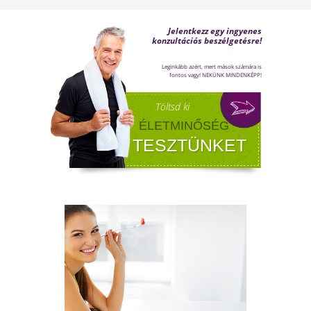
A FÉRFIASSÁG PROBLÉMÁJA:
OKAI, TÜNETEI ÉS LEHETSÉGES
MEGOLDÁSAI
A férfiasság, vagy más néven a szexuális
teljesítmény, sok férfi számára központi kérdé
az életben. Nem csupán a testi egészséget,
hanem az önbecsülést is befolyásolja.