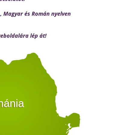
is, Magyar és Román nyelven
eboldalára lép át!
ánia