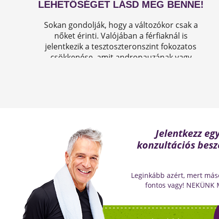
LEHETŐSÉGET LÁSD MEG BENNE!
Sokan gondolják, hogy a változókor csak a
nőket érinti. Valójában a férfiaknál is
jelentkezik a tesztoszteronszint fokozatos
csökkenése, amit andropauzának vagy
férfiklimaxnak nevezünk. Honnan tudod, hogy
elért téged is? Hogyan tudod megállítani?
Milyen lehetőségeket rejt? Olvass tovább!
Jelentkezz eg
konzultációs besz
Leginkább azért, mert más
fontos vagy! NEKÜNK