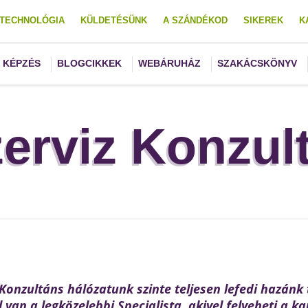
TECHNOLÓGIA
KÜLDETÉSÜNK
A SZÁNDÉKOD
SIKEREK
K
KÉPZÉS
BLOGCIKKEK
WEBÁRUHÁZ
SZAKÁCSKÖNYV
zerviz Konzul
onzultáns hálózatunk szinte teljesen lefedi hazánk 
 van a legközelebbi Specialista, akivel felveheti a ka