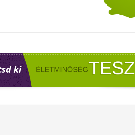
TES
tsd ki
ÉLETMINŐSÉG