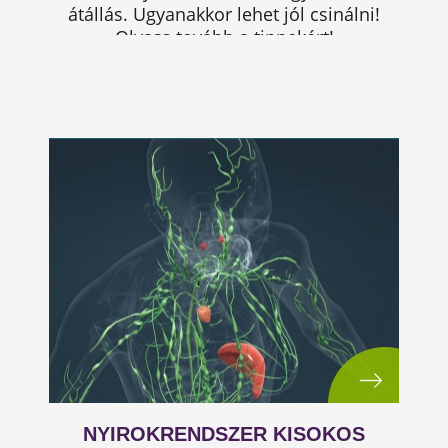
átállás. Ugyanakkor lehet jól csinálni!
Olvass tovább a tippekért!
NYIROKRENDSZER KISOKOS