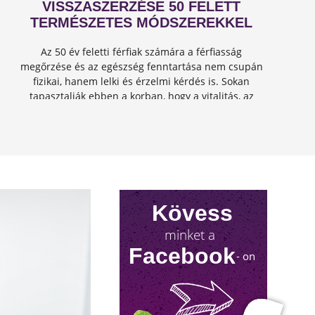
VISSZASZERZÉSE 50 FELETT
TERMÉSZETES MÓDSZEREKKEL
Az 50 év feletti férfiak számára a férfiasság
megőrzése és az egészség fenntartása nem csupán
fizikai, hanem lelki és érzelmi kérdés is. Sokan
tapasztalják ebben a korban, hogy a vitalitás, az
energia és a szexuális teljesítmény csökkenhet, de
jó hír...
Kövess
minket a
Facebook
- on