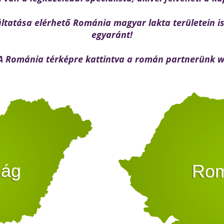
áltatása elérhető Románia magyar lakta területein 
egyaránt!
A Románia térképre kattintva a román partnerünk w
zág
Rom