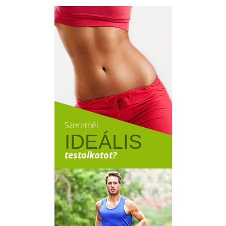
Szeretnél
IDEÁLIS
testalkatot?