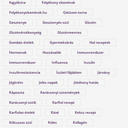
fogyókúra
Folyékony vitaminok
nőket érinti. Valójában a férfiaknál is
jelentkezik a tesztoszteronszint fokozatos
Folyékonyvitaminok.hu
Gátizom torna
csökkenése, amit andropauzának vagy
Gesztenye
Gesztenyés süti
Glutén
férfiklimaxnak nevezünk. Honnan tudod, hog
elért téged is? Hogyan tudod megállítani?
Gluténérzékenység
Gluténmentes
Milyen lehetőségeket rejt? Olvass tovább!
Gombás ételek
Gyermekvárás
Hal receptek
Hormonok
Hozzávalók
Immunrendszer
Immunrendszer
Influenza
Inzulin
leadott súly
Inzulinrezisztencia
Ízületi fájdalom
Járvány
kg
Jégkrém
Jeles napok
Jótékony hatás
Káposzta
Karácsonyi sütemények
Karácsonyi sütik
Karfiol recept
Karfiolos ételek
Kávé
Keksz recept
Kókuszos süti
Köles
Kollagén
NYIROKRENDSZER KISOKOS