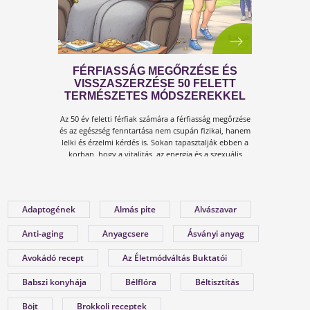
Jele
ÍGY KERÜLD EL AZ
konzultá
ISKOLAKEZDÉSI ŐRÜLETET!
Adaptogének
Almás pite
Alvászavar
Az iskolakezdés sok családban nem
Anti-aging
Anyagcsere
Ásványi anyag
Leginkább
örömteli új kezdet, hanem egy stresszes
fonto
leadott súly
átállás. Ugyanakkor lehet jól csinálni!
Avokádó recept
Az Életmódváltás Buktatói
13
Olvass tovább a tippekért!
kg
Babszi konyhája
Bélflóra
Béltisztítás
Töltsd k
Böjt
Brokkoli receptek