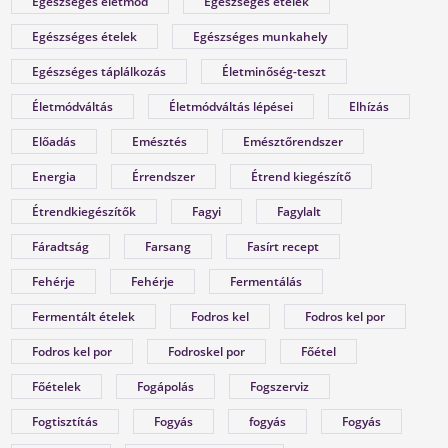
Egészséges életmód
Egészséges ételek
megoldások!
Egészséges ételek
Egészséges munkahely
Egészséges táplálkozás
Életminőség-teszt
Életmódváltás
Életmódváltás lépései
Elhízás
Előadás
Emésztés
Emésztőrendszer
Energia
Érrendszer
Étrend kiegészítő
Étrendkiegészítők
Fagyi
Fagylalt
Fáradtság
Farsang
Fasírt recept
Fehérje
Fehérje
Fermentálás
leadott súly
10
Fermentált ételek
Fodros kel
Fodros kel por
kg
Fodros kel por
Fodroskel por
Főétel
FÉRFI VÁLTOZÓKOR - A
Főételek
Fogápolás
Fogszerviz
LEHETŐSÉGET LÁSD MEG BENNE
Fogtisztítás
Fogyás
fogyás
Fogyás
Sokan gondolják, hogy a változókor csak a