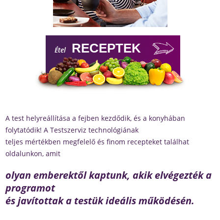
Programunk segítségével ügyfeleink egyre
vitalitást teremtenek
testükben és állításuk szerint a következő Ideális 
jelennek
meg vagy térnek vissza fokozatosan:
Lapos has, rugalmas bőr, kiváló emész
testsúly…
A test helyreállítása a fejben kezdődik, és a konyhában
folytatódik! A Testszerviz technológiának
teljes mértékben megfelelő és finom recepteket találhat
oldalunkon, amit
olyan emberektől kaptunk, akik elvégezték a
programot
és javítottak a testük ideális működésén.