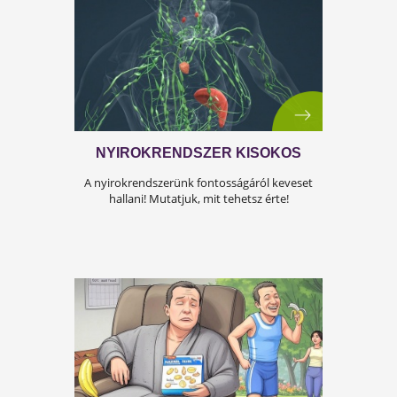
leadott súly
6.5
kg
A FÉRFIASSÁG PROBLÉMÁJA:
OKAI, TÜNETEI ÉS LEHETSÉGES
MEGOLDÁSAI
A férfiasság, vagy más néven a szexuális
teljesítmény, sok férfi számára központi kérdé
az életben. Nem csupán a testi egészséget,
hanem az önbecsülést is befolyásolja.
leadott súly
12
kg