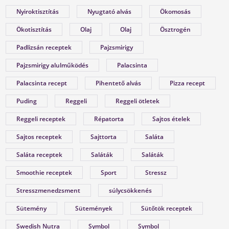
FÉRFIASSÁG MEGŐRZÉSE ÉS
Nyiroktisztítás
Nyugtató alvás
Ökomosás
VISSZASZERZÉSE 50 FELETT
Ökotisztítás
Olaj
Olaj
Ösztrogén
TERMÉSZETES MÓDSZEREKKEL
Padlizsán receptek
Pajzsmirigy
Az 50 év feletti férfiak számára a férfiasság megőrzés
és az egészség fenntartása nem csupán fizikai, hane
Pajzsmirigy alulműködés
Palacsinta
lelki és érzelmi kérdés is. Sokan tapasztalják ebben 
Palacsinta recept
Pihentető alvás
Pizza recept
korban, hogy a vitalitás, az energia és a szexuális
teljesítmény csökkenhet, de jó hír...
Puding
Reggeli
Reggeli ötletek
Reggeli receptek
Répatorta
Sajtos ételek
Sajtos receptek
Sajttorta
Saláta
Saláta receptek
Saláták
Saláták
Smoothie receptek
Sport
Stressz
Stresszmenedzsment
súlycsökkenés
Sütemény
Sütemények
Sütőtök receptek
Swedish Nutra
Symbol
Symbol