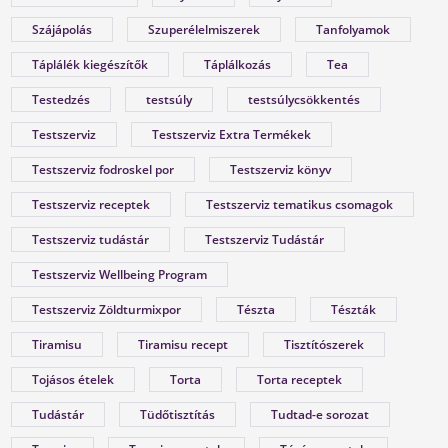
Szájápolás
Szuperélelmiszerek
Tanfolyamok
Táplálék kiegészítők
Táplálkozás
Tea
Testedzés
testsúly
testsúlycsökkentés
Testszerviz
Testszerviz Extra Termékek
Testszerviz fodroskel por
Testszerviz könyv
Testszerviz receptek
Testszerviz tematikus csomagok
Testszerviz tudástár
Testszerviz Tudástár
Testszerviz Wellbeing Program
Testszerviz Zöldturmixpor
Tészta
Tészták
Tiramisu
Tiramisu recept
Tisztítószerek
Tojásos ételek
Torta
Torta receptek
Tudástár
Tüdőtisztítás
Tudtad-e sorozat