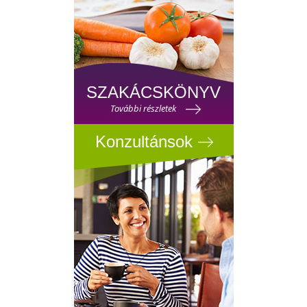
SZAKÁCSKÖNYV
További részletek
Konzultánsok
SEGÍTHETÜN