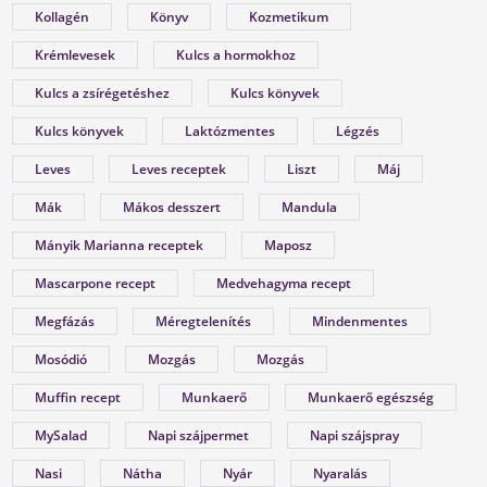
Kollagén
Könyv
Kozmetikum
A nyirokrendszerünk fontosságáról keveset
Krémlevesek
Kulcs a hormokhoz
hallani! Mutatjuk, mit tehetsz érte!
Kulcs a zsírégetéshez
Kulcs könyvek
Kulcs könyvek
Laktózmentes
Légzés
Leves
Leves receptek
Liszt
Máj
Mák
Mákos desszert
Mandula
Mányik Marianna receptek
Maposz
Mascarpone recept
Medvehagyma recept
Megfázás
Méregtelenítés
Mindenmentes
Mosódió
Mozgás
Mozgás
Muffin recept
Munkaerő
Munkaerő egészség
MySalad
Napi szájpermet
Napi szájspray
Nasi
Nátha
Nyár
Nyaralás