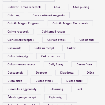
ÉLETM
Bukszár Tamás receptek
Chia
Chia puding
Chiamag
Csak a nőknek magazin
TESZ
Csináld Magad Program
Csináld Magad Testszerviz
Csirke receptek
Csirkemell recept
Csirkemell receptek
Csirkés ételek
Csokis süti
Csokoládé
Cukkini recept
Cukor
Cukorbetegség
Cukormentes
Cukormentes recept
Daily Spray
Dermaflora
Desszertek
Dezodor
Diabétesz
Diéta
A KÁNIKULA 6 LEGFŐBB
leadott súly
8
VESZÉLYE
Diéta pizza
Diétás ételek
Diétás sütik
kg
Dinamikus egyensúly
E-learning
Ecet
Amikor a hőmérséklet tartósan 30–35 °C fölé
emelkedik, szervezetünk hőszabályozó
Édesburgonya recept
Egészség
rendszere komoly terhelés alá kerül.Tünetek,