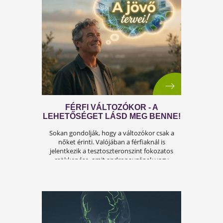
leadott súly
kg