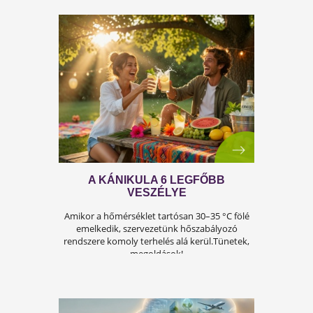
leadott súly
2
kg
13268kg
Leadott kg: