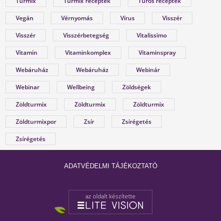
Turmix
Turmix receptek
Túrós receptek
Vegán
Vérnyomás
Vírus
Visszér
Visszér
Visszérbetegség
Vitalissimo
Vitamin
Vitaminkomplex
Vitaminspray
Webáruház
Webáruház
Webinár
Webinar
Wellbeing
Zöldségek
Zöldturmix
Zöldturmix
Zöldturmix
Zöldturmixpor
Zsír
Zsírégetés
Zsírégetés
ADATVÉDELMI TÁJÉKOZTATÓ
az oldalt készítette