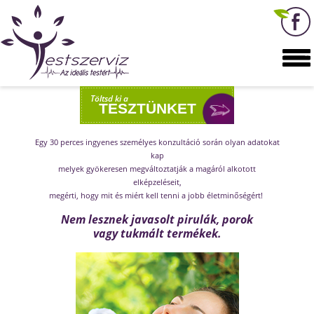
Egy 30 perces ingyenes személyes konzultáció során olyan 
kap
Töltsd ki a
melyek gyökeresen megváltoztatják a magáról alkoto
TESZT
elképzeléseit,
megérti, hogy mit és miért kell tenni a jobb életminőség
Nem lesznek javasolt pirulák, poro
vagy tukmált termékek.