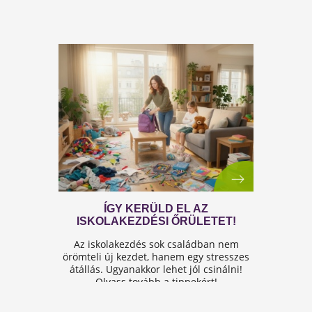
leadott súly
6
RECEPT
kg
Étel