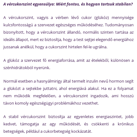
A vércukorszint egyensúlya: Miért fontos, és hogyan tartsuk stabilan?
A vércukorszint, vagyis a vérben lévő cukor (glükóz) mennyisége
kulcsfontosságú a szervezet egészséges működéséhez. Tudományosan
bizonyított, hogy a vércukorszint állandó, normális szinten tartása az
ideális állapot, mert ez biztosítja, hogy a test sejtjei elegendő energiához
jussanak anélkül, hogy a cukorszint hirtelen fel-le ugrálna.
A glükóz a szervezet fő energiaforrása, amit az ételekből, különösen a
szénhidrátokból nyerünk.
Normál esetben a hasnyálmirigy által termelt inzulin nevű hormon segít
a glükózt a sejtekbe juttatni, ahol energiává alakul. Ha ez a folyamat
nem működik megfelelően, a vércukorszint ingadozik, ami hosszú
távon komoly egészségügyi problémákhoz vezethet.
A stabil vércukorszint biztosítja az egyenletes energiaszintet, jobb
kedvet, támogatja az agy működését, és csökkenti a krónikus
betegségek, például a cukorbetegség kockázatát.