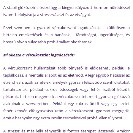
A stabil glükózszint összefügg a kiegyensúlyozott hormonműködéssel
is, ami befolyásolja a stresszválaszt és az étvágyat.
Ezzel szemben a gyakori vércukorszint-ingadozások – különösen a
hirtelen emelkedések és zuhanások – fáradtságot, ingerültséget, és
hosszú távon súlyosabb problémákat okozhatnak.
Mi okozza a vércukorszint ingadozását?
A vércukorszint hullámzását több tényező is előidézheti, például a
táplálkozás, a mentális állapot és az életmód. A legnagyobb hatással az
étrend van: azok az ételek, amelyek gyorsan felszívódó szénhidrátokat
tartalmaznak, például cukros édességek vagy fehér lisztből készült
pékáruk, hirtelen megemelik a vércukorszintet, mert gyorsan glükózzá
alakulnak a szervezetben. Például egy cukros üdítő vagy egy szelet
fehér kenyér elfogyasztása után a vércukorszint gyorsan megugrik,
amit a hasnyálmirigy extra inzulin termelésével próbál ellensúlyozni.
A stressz és más lelki tényezők is fontos szerepet játszanak. Amikor