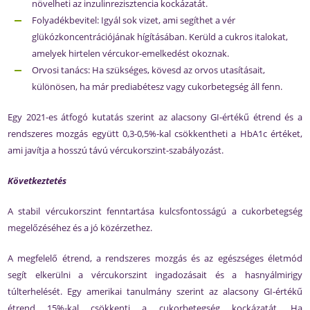
növelheti az inzulinrezisztencia kockázatát.
Folyadékbevitel: Igyál sok vizet, ami segíthet a vér
glükózkoncentrációjának hígításában. Kerüld a cukros italokat,
amelyek hirtelen vércukor-emelkedést okoznak.
Orvosi tanács: Ha szükséges, kövesd az orvos utasításait,
különösen, ha már prediabétesz vagy cukorbetegség áll fenn.
Egy 2021-es átfogó kutatás szerint az alacsony GI-értékű étrend és a
rendszeres mozgás együtt 0,3-0,5%-kal csökkentheti a HbA1c értéket,
ami javítja a hosszú távú vércukorszint-szabályozást.
Következtetés
A stabil vércukorszint fenntartása kulcsfontosságú a cukorbetegség
megelőzéséhez és a jó közérzethez.
A megfelelő étrend, a rendszeres mozgás és az egészséges életmód
segít elkerülni a vércukorszint ingadozásait és a hasnyálmirigy
túlterhelését. Egy amerikai tanulmány szerint az alacsony GI-értékű
étrend 15%-kal csökkenti a cukorbetegség kockázatát. Ha