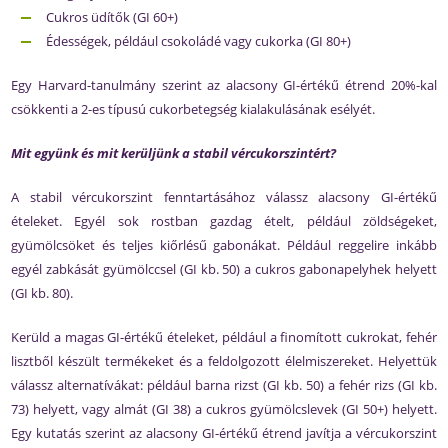
Cukros üdítők (GI 60+)
Édességek, például csokoládé vagy cukorka (GI 80+)
Egy Harvard-tanulmány szerint az alacsony GI-értékű étrend 20%-kal
csökkenti a 2-es típusú cukorbetegség kialakulásának esélyét.
Mit együnk és mit kerüljünk a stabil vércukorszintért?
A stabil vércukorszint fenntartásához válassz alacsony GI-értékű
ételeket. Egyél sok rostban gazdag ételt, például zöldségeket,
gyümölcsöket és teljes kiőrlésű gabonákat. Például reggelire inkább
egyél zabkását gyümölccsel (GI kb. 50) a cukros gabonapelyhek helyett
(GI kb. 80).
Kerüld a magas GI-értékű ételeket, például a finomított cukrokat, fehér
lisztből készült termékeket és a feldolgozott élelmiszereket. Helyettük
válassz alternatívákat: például barna rizst (GI kb. 50) a fehér rizs (GI kb.
73) helyett, vagy almát (GI 38) a cukros gyümölcslevek (GI 50+) helyett.
Egy kutatás szerint az alacsony GI-értékű étrend javítja a vércukorszint