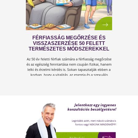
ÍGY KERÜLD EL AZ
ISKOLAKEZDÉSI ŐRÜLETET!
Az iskolakezdés sok családban nem
örömteli új kezdet, hanem egy stresszes
átállás. Ugyanakkor lehet jól csinálni!
Olvass tovább a tippekért!