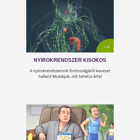
A FÉRFIASSÁG PROBLÉMÁJA:
OKAI, TÜNETEI ÉS LEHETSÉGES
MEGOLDÁSAI
A férfiasság, vagy más néven a szexuális
teljesítmény, sok férfi számára központi kérdé
az életben. Nem csupán a testi egészséget,
hanem az önbecsülést is befolyásolja.