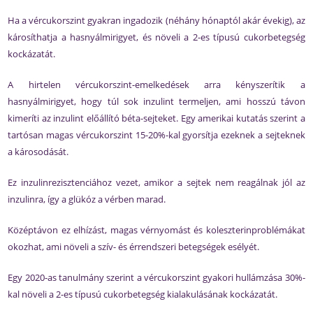
Ha a vércukorszint gyakran ingadozik (néhány hónaptól akár évekig), az
károsíthatja a hasnyálmirigyet, és növeli a 2-es típusú cukorbetegség
kockázatát.
A hirtelen vércukorszint-emelkedések arra kényszerítik a
hasnyálmirigyet, hogy túl sok inzulint termeljen, ami hosszú távon
kimeríti az inzulint előállító béta-sejteket. Egy amerikai kutatás szerint a
tartósan magas vércukorszint 15-20%-kal gyorsítja ezeknek a sejteknek
a károsodását.
Ez inzulinrezisztenciához vezet, amikor a sejtek nem reagálnak jól az
inzulinra, így a glükóz a vérben marad.
Középtávon ez elhízást, magas vérnyomást és koleszterinproblémákat
okozhat, ami növeli a szív- és érrendszeri betegségek esélyét.
Egy 2020-as tanulmány szerint a vércukorszint gyakori hullámzása 30%-
kal növeli a 2-es típusú cukorbetegség kialakulásának kockázatát.