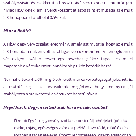
szabályozását, és csökkenti a hosszú távú vércukorszint-mutatót (ezt
hívják HbA1c-nek, ami a vércukorszint átlagos szintjét mutatja az elmúlt
2-3 hónapban) körülbelül 0,5%-kal.
Mi az a HbA1c?
A HbA1c egy vérvizsgálati eredmény, amely azt mutatja, hogy az elmúlt
2-3 hónapban milyen volt az átlagos vércukorszinted. A hemoglobin (a
vér oxigént szállító része) egy részéhez glükóz tapad, és minél
magasabb a vércukorszint, annál több glükóz kötődik hozzá.
Normál értéke 4-5,6%, míg 6,5% felett már cukorbetegséget jelezhet. Ez
a mutató segít az orvosoknak megérteni, hogy mennyire jól
szabályozza a szervezeted a vércukrot hosszú távon.
Megoldások: Hogyan tartsuk stabilan a vércukorszintet?
Étrend: Egyél kiegyensúlyozottan, kombinálj fehérjéket (például
csirke, tojás), egészséges zsírokat (például avokádó, diófélék) és
rostban gazdag ételeket. Étkezz rendszeresen, kisebb adagokban,