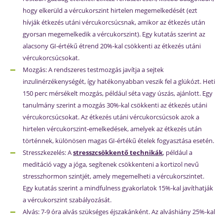
hogy elkerüld a vércukorszint hirtelen megemelkedését (ezt
hívják étkezés utáni vércukorcsúcsnak, amikor az étkezés után
gyorsan megemelkedik a vércukorszint). Egy kutatás szerint az
alacsony GI-értékű étrend 20%-kal csökkenti az étkezés utáni
vércukorcsúcsokat.
Mozgás: A rendszeres testmozgás javítja a sejtek
inzulinérzékenységét, így hatékonyabban veszik fel a glükózt. Heti
150 perc mérsékelt mozgás, például séta vagy úszás, ajánlott. Egy
tanulmány szerint a mozgás 30%-kal csökkenti az étkezés utáni
vércukorcsúcsokat. Az étkezés utáni vércukorcsúcsok azok a
hirtelen vércukorszint-emelkedések, amelyek az étkezés után
történnek, különösen magas GI-értékű ételek fogyasztása esetén.
Stresszkezelés: A
stresszcsökkentő technikák
, például a
meditáció vagy a jóga, segítenek csökkenteni a kortizol nevű
stresszhormon szintjét, amely megemelheti a vércukorszintet.
Egy kutatás szerint a mindfulness gyakorlatok 15%-kal javíthatják
a vércukorszint szabályozását.
Alvás: 7-9 óra alvás szükséges éjszakánként. Az alváshiány 25%-kal