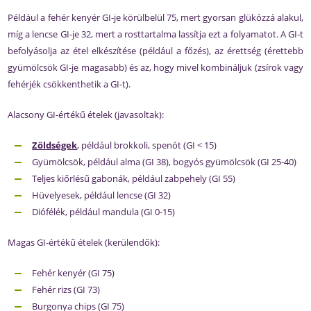
Például a fehér kenyér GI-je körülbelül 75, mert gyorsan glükózzá alakul,
míg a lencse GI-je 32, mert a rosttartalma lassítja ezt a folyamatot. A GI-t
befolyásolja az étel elkészítése (például a főzés), az érettség (érettebb
gyümölcsök GI-je magasabb) és az, hogy mivel kombináljuk (zsírok vagy
fehérjék csökkenthetik a GI-t).
Alacsony GI-értékű ételek (javasoltak):
Zöldségek
, például brokkoli, spenót (GI < 15)
Gyümölcsök, például alma (GI 38), bogyós gyümölcsök (GI 25-40)
Teljes kiőrlésű gabonák, például zabpehely (GI 55)
Hüvelyesek, például lencse (GI 32)
Diófélék, például mandula (GI 0-15)
Magas GI-értékű ételek (kerülendők):
Fehér kenyér (GI 75)
Fehér rizs (GI 73)
Burgonya chips (GI 75)