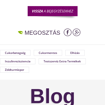
VISSZA
A BEJEGYZÉSEKHEZ
MEGOSZTÁS
Cukorbetegség
Cukormentes
Elhízás
Inzulinrezisztencia
Testszerviz Extra Termékek
Zöldturmixpor
Blog