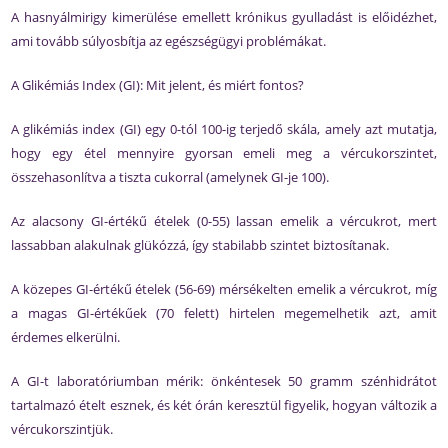
A hasnyálmirigy kimerülése emellett krónikus gyulladást is előidézhet,
ami tovább súlyosbítja az egészségügyi problémákat.
A Glikémiás Index (GI): Mit jelent, és miért fontos?
A glikémiás index (GI) egy 0-tól 100-ig terjedő skála, amely azt mutatja,
hogy egy étel mennyire gyorsan emeli meg a vércukorszintet,
összehasonlítva a tiszta cukorral (amelynek GI-je 100).
Az alacsony GI-értékű ételek (0-55) lassan emelik a vércukrot, mert
lassabban alakulnak glükózzá, így stabilabb szintet biztosítanak.
A közepes GI-értékű ételek (56-69) mérsékelten emelik a vércukrot, míg
a magas GI-értékűek (70 felett) hirtelen megemelhetik azt, amit
érdemes elkerülni.
A GI-t laboratóriumban mérik: önkéntesek 50 gramm szénhidrátot
tartalmazó ételt esznek, és két órán keresztül figyelik, hogyan változik a
vércukorszintjük.