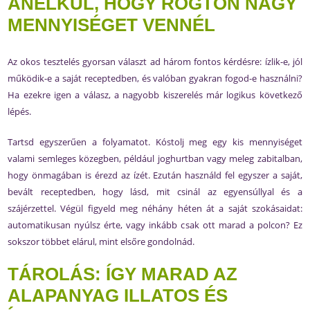
ANÉLKÜL, HOGY RÖGTÖN NAGY
MENNYISÉGET VENNÉL
Az okos tesztelés gyorsan választ ad három fontos kérdésre: ízlik-e, jól
működik-e a saját receptedben, és valóban gyakran fogod-e használni?
Ha ezekre igen a válasz, a nagyobb kiszerelés már logikus következő
lépés.
Tartsd egyszerűen a folyamatot. Kóstolj meg egy kis mennyiséget
valami semleges közegben, például joghurtban vagy meleg zabitalban,
hogy önmagában is érezd az ízét. Ezután használd fel egyszer a saját,
bevált receptedben, hogy lásd, mit csinál az egyensúllyal és a
szájérzettel. Végül figyeld meg néhány héten át a saját szokásaidat:
automatikusan nyúlsz érte, vagy inkább csak ott marad a polcon? Ez
sokszor többet elárul, mint elsőre gondolnád.
TÁROLÁS: ÍGY MARAD AZ
ALAPANYAG ILLATOS ÉS