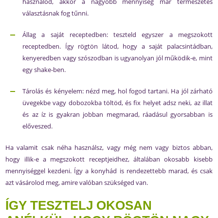
használod, akkor a nagyobb mennyiség már természetes
választásnak fog tűnni.
Állag a saját receptedben: teszteld egyszer a megszokott
receptedben. Így rögtön látod, hogy a saját palacsintádban,
kenyeredben vagy szószodban is ugyanolyan jól működik-e, mint
egy shake-ben.
Tárolás és kényelem: nézd meg, hol fogod tartani. Ha jól zárható
üvegekbe vagy dobozokba töltöd, és fix helyet adsz neki, az illat
és az íz is gyakran jobban megmarad, ráadásul gyorsabban is
előveszed.
Ha valamit csak néha használsz, vagy még nem vagy biztos abban,
hogy illik-e a megszokott receptjeidhez, általában okosabb kisebb
mennyiséggel kezdeni. Így a konyhád is rendezettebb marad, és csak
azt vásárolod meg, amire valóban szükséged van.
ÍGY TESZTELJ OKOSAN