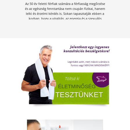
A KÁNIKULA 6 LEGFŐBB
VESZÉLYE
Amikor a hőmérséklet tartósan 30–35 °C fölé
emelkedik, szervezetünk hőszabályozó
rendszere komoly terhelés alá kerül.Tünetek,
megoldások!