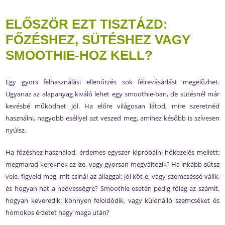
ELŐSZÖR EZT TISZTÁZD:
FŐZÉSHEZ, SÜTÉSHEZ VAGY
SMOOTHIE-HOZ KELL?
Egy gyors felhasználási ellenőrzés sok félrevásárlást megelőzhet.
Ugyanaz az alapanyag kiváló lehet egy smoothie-ban, de sütésnél már
kevésbé működhet jól. Ha előre világosan látod, mire szeretnéd
használni, nagyobb eséllyel azt veszed meg, amihez később is szívesen
nyúlsz.
Ha főzéshez használod, érdemes egyszer kipróbálni hőkezelés mellett:
megmarad kereknek az íze, vagy gyorsan megváltozik? Ha inkább sütsz
vele, figyeld meg, mit csinál az állaggal: jól köt-e, vagy szemcséssé válik,
és hogyan hat a nedvességre? Smoothie esetén pedig főleg az számít,
hogyan keveredik: könnyen feloldódik, vagy különálló szemcséket és
homokos érzetet hagy maga után?