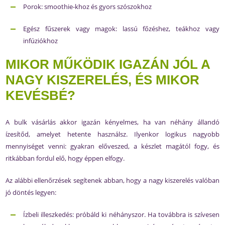
Porok: smoothie-khoz és gyors szószokhoz
Egész fűszerek vagy magok: lassú főzéshez, teákhoz vagy
infúziókhoz
MIKOR MŰKÖDIK IGAZÁN JÓL A
NAGY KISZERELÉS, ÉS MIKOR
KEVÉSBÉ?
A bulk vásárlás akkor igazán kényelmes, ha van néhány állandó
ízesítőd, amelyet hetente használsz. Ilyenkor logikus nagyobb
mennyiséget venni: gyakran előveszed, a készlet magától fogy, és
ritkábban fordul elő, hogy éppen elfogy.
Az alábbi ellenőrzések segítenek abban, hogy a nagy kiszerelés valóban
jó döntés legyen:
Ízbeli illeszkedés: próbáld ki néhányszor. Ha továbbra is szívesen