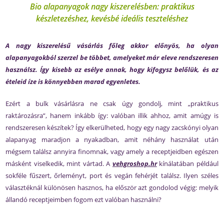
Bio alapanyagok nagy kiszerelésben: praktikus
készletezéshez, kevésbé ideális teszteléshez
A nagy kiszerelésű vásárlás főleg akkor előnyös, ha olyan
alapanyagokból szerzel be többet, amelyeket már eleve rendszeresen
használsz. Így kisebb az esélye annak, hogy kifogysz belőlük, és az
ételeid íze is könnyebben marad egyenletes.
Ezért a bulk vásárlásra ne csak úgy gondolj, mint „praktikus
raktározásra”, hanem inkább így: valóban illik ahhoz, amit amúgy is
rendszeresen készítek? Így elkerülheted, hogy egy nagy zacskónyi olyan
alapanyag maradjon a nyakadban, amit néhány használat után
mégsem találsz annyira finomnak, vagy amely a receptjeidben egészen
másként viselkedik, mint vártad. A
vehgroshop.hr
kínálatában például
sokféle fűszert, őrleményt, port és vegán fehérjét találsz. Ilyen széles
választéknál különösen hasznos, ha először azt gondolod végig: melyik
állandó receptjeimben fogom ezt valóban használni?