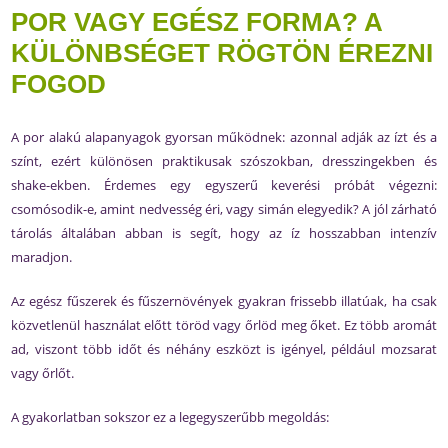
POR VAGY EGÉSZ FORMA? A
KÜLÖNBSÉGET RÖGTÖN ÉREZNI
FOGOD
A por alakú alapanyagok gyorsan működnek: azonnal adják az ízt és a
színt, ezért különösen praktikusak szószokban, dresszingekben és
shake-ekben. Érdemes egy egyszerű keverési próbát végezni:
csomósodik-e, amint nedvesség éri, vagy simán elegyedik? A jól zárható
tárolás általában abban is segít, hogy az íz hosszabban intenzív
maradjon.
Az egész fűszerek és fűszernövények gyakran frissebb illatúak, ha csak
közvetlenül használat előtt töröd vagy őrlöd meg őket. Ez több aromát
ad, viszont több időt és néhány eszközt is igényel, például mozsarat
vagy őrlőt.
A gyakorlatban sokszor ez a legegyszerűbb megoldás: