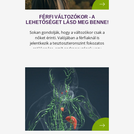
OKAI, TÜNETEI ÉS LEHETSÉGES
MEGOLDÁSAI
A férfiasság, vagy más néven a szexuális
teljesítmény, sok férfi számára központi kérdé
az életben. Nem csupán a testi egészséget,
hanem az önbecsülést is befolyásolja.