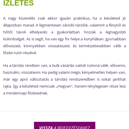
ÍZLETES
A nagy kiszerelés csak akkor igazán praktikus, ha a készleted jó
állapotban marad. A légmentesen záródó tárolók, valamint a fénytől és
hőtől távoli elhelyezés a gyakorlatban hozzák a legnagyobb
különbséget. Az is segít, ha van egy fix helye a konyhában: gyorsabban
előveszed, könnyebben visszateszed, és természetesebben válik a
főzési rutin részévé.
Ha a tárolás rendben van, a bulk vásárlás valódi rutinná válik: elővenni,
használni, visszatenni. Ha pedig valami mégis kényelmetlen helyen van,
már egy apró változtatás a tárolási rendszeredben is sokat javíthat
rajta. Így a készleted nemcsak „megvan”, hanem ténylegesen része lesz
a mindennapi főzésednek.
VISSZA
A BEJEGYZÉSEKHEZ