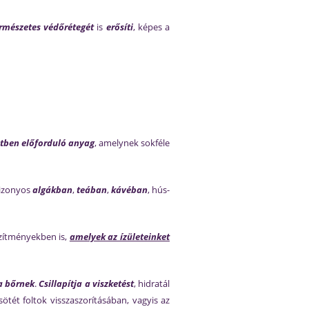
rmészetes védőrétegét
is
erősíti
, képes a
tben előforduló anyag
, amelynek sokféle
bizonyos
algákban
,
teában
,
kávéban
, hús-
zítményekben is,
amelyek az ízületeinket
a bőrnek
.
Csillapítja a viszketést
, hidratál
 sötét foltok visszaszorításában, vagyis az