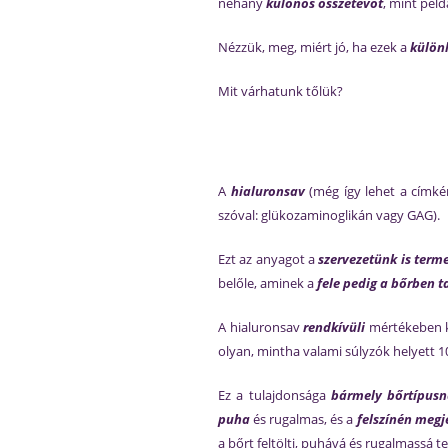
néhány
különös összetevőt
, mint péld
Nézzük, meg, miért jó, ha ezek a
külön
Mit várhatunk tőlük?
A
hialuronsav
(még így lehet a címké
szóval: glükozaminoglikán vagy GAG).
Ezt az anyagot a
szervezetünk is terme
belőle, aminek a
fele pedig a bőrben t
A hialuronsav
rendkívüli
mértékeben 
olyan, mintha valami súlyzók helyett 1
Ez a tulajdonsága
bármely bőrtípusn
puha
és rugalmas, és a
felszínén megj
a bőrt feltölti, puhává és rugalmassá te