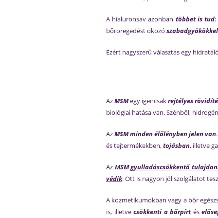
A hialuronsav azonban
többet is tud
bőröregedést okozó
szabadgyökökkel 
Ezért nagyszerű választás egy hidratál
Az
MSM
egy igencsak
rejtélyes rövidít
biológiai hatása van. Szénből, hidrogén
Az
MSM minden élőlényben jelen van
és tejtermékekben,
tojásban
, illetve
Az
MSM
gyulladáscsökkentő tulajdon
védik
. Ott is nagyon jól szolgálatot tes
A kozmetikumokban vagy a bőr egészs
is, illetve
csökkenti a bőrpírt
és
előse