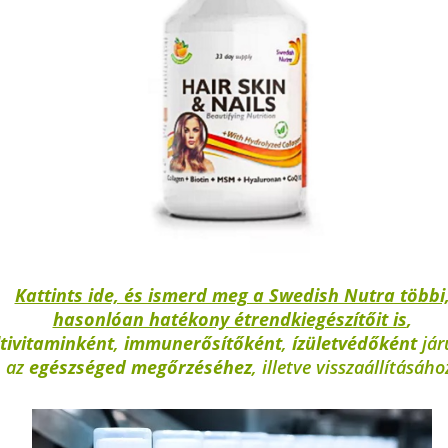
Kattints ide, és ismerd meg a Swedish Nutra többi
hasonlóan hatékony étrendkiegészítőit is
,
tivitaminként
,
immunerősítőként
,
ízületvédőként
jár
az
egészséged megőrzéséhez
, illetve visszaállításáho