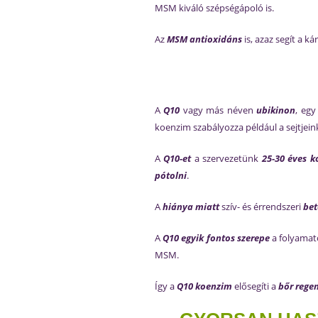
MSM kiváló szépségápoló is.
Az
MSM
antioxidáns
is, azaz segít a 
A
Q10
vagy más néven
ubikinon
, eg
koenzim szabályozza például a sejtjein
A
Q10-et
a szervezetünk
25-30 éves k
pótolni
.
A
hiánya
miatt
szív- és érrendszeri
bet
A
Q10 egyik fontos szerepe
a folyamato
MSM.
Így a
Q10 koenzim
elősegíti a
bőr rege