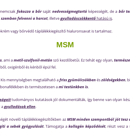
: nemcsak
fokozza a bőr
saját
nedvességmegtartó
képességét, de a
bőr te
szemben felvenni a harcot
, illetve
gyulladáscsökkentő
hatású is
.
ókrém vagy bőrvédő táplálékkiegészítő hialuronsavat is tartalmaz.
MSM
és
, ami a
metil-szulfonil-metán
szó kezdőbetűi. Ez tehát egy olyan,
természe
ből, oxigénből és kénből épül fel.
. Kis mennyiségben megtalálható a
friss gyümölcsökben
és
zöldségekben
, 
 gabonafélékben és természetesen a
mi testünkben is
.
ságait
tudományos kutatások jól dokumentálták, így benne van olyan kés
z a
gyulladások ellen
.
égét növelő táplálékkiegészítőkben az
MSM minden szempontból jót tesz 
gíti a sebek gyógyulását
. Támogatja a
kollagén képződését
, részt vesz a