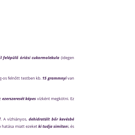
l felépülő óriási cukormolekula
(idegen
g-os felnőtt testben kb.
15 grammnyi
van
az
ezerszeresét képes
vízként megkötni. Ez
d
. A vízhiányos,
dehidratált bőr kevésbé
ló hatása miatt ezeket
ki tudja simítan
i, és