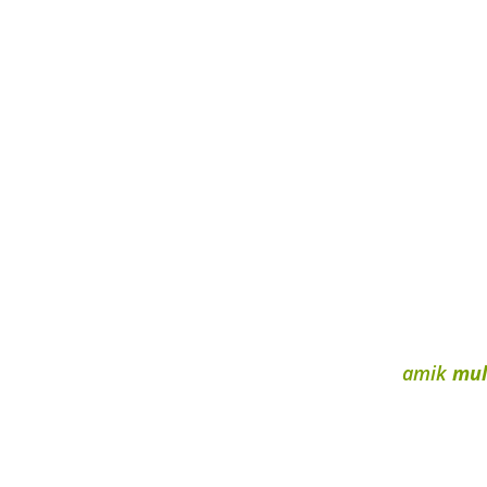
amik
mul