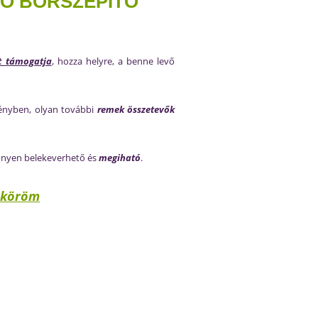
MO BŐRSZÉPÍTŐ
t támogatja
, hozza helyre, a benne levő
ényben, olyan további
remek összetevők
nnyen belekeverhető és
megiható
.
s köröm