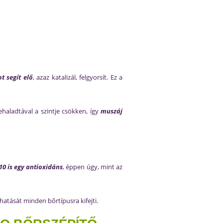
t segít elő
, azaz katalizál, felgyorsít. Ez a
ehaladtával a szintje csökken, így
muszáj
10 is egy antioxidáns
, éppen úgy, mint az
hatását minden bőrtípusra kifejti.