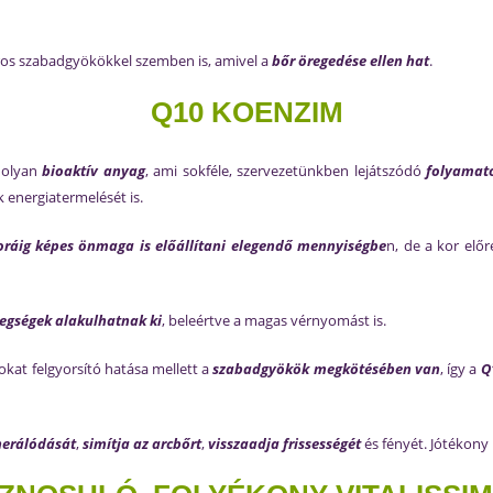
káros szabadgyökökkel szemben is, amivel a
bőr öregedése ellen hat
.
Q10 KOENZIM
y olyan
bioaktív anyag
, ami sokféle, szervezetünkben lejátszódó
folyamato
k energiatermelését is.
oráig képes önmaga is előállítani elegendő mennyiségbe
n, de a kor előr
egségek alakulhatnak
ki
, beleértve a magas vérnyomást is.
kat felgyorsító hatása mellett a
szabadgyökök megkötésében van
, így a
Q
nerálódását
,
simítja az arcbőrt
,
visszaadja frissességét
és fényét. Jótékony 