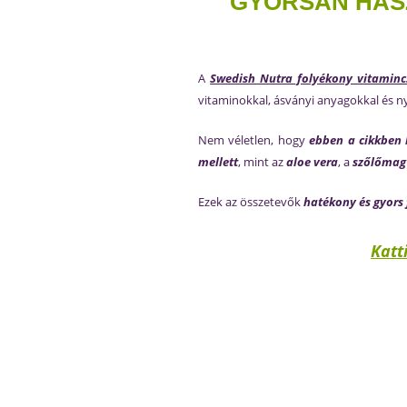
GYORSAN HASZ
A
Swedish Nutra folyékony vitaminc
vitaminokkal, ásványi anyagokkal és 
Nem véletlen, hogy
ebben a cikkben 
mellett
, mint az
aloe vera
, a
szőlőmag
Ezek az összetevők
hatékony és gyors 
Katt