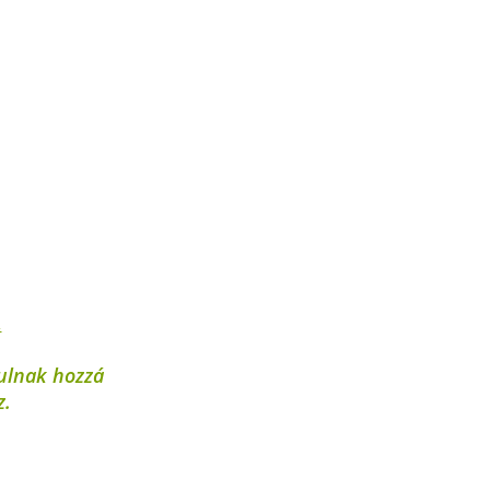
,
ulnak hozzá
z.