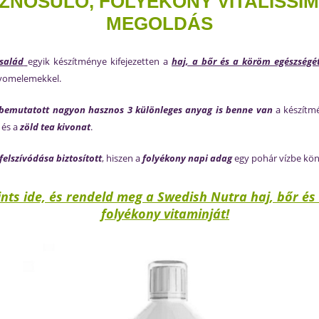
NOSULÓ, FOLYÉKONY VITALISSI
MEGOLDÁS
salád
egyik készítménye kifejezetten a
haj, a bőr és a köröm egészségé
nyomelemekkel.
bemutatott nagyon hasznos 3 különleges anyag is benne van
a készítm
és a
zöld tea kivonat
.
felszívódása biztosított
, hiszen a
folyékony napi adag
egy pohár vízbe kö
ints ide, és rendeld meg a Swedish Nutra haj, bőr é
folyékony vitaminját!