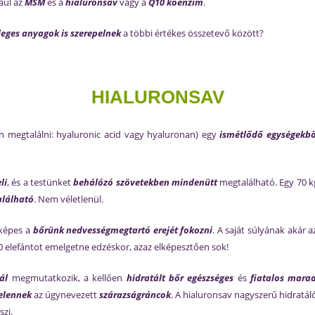
ául az
MSM
és a
hialuronsav
vagy a
Q10 koenzim
.
leges anyagok is szerepelnek
a többi értékes összetevő között?
HIALURONSAV
n megtalálni: hyaluronic acid vagy hyaluronan) egy
ismétlődő egységekbő
li
, és a testünket
behálózó szövetekben mindenütt
megtalálható. Egy 70 k
alálható
. Nem véletlenül.
képes a
bőrünk nedvességmegtartó erejét fokozni
. A saját súlyának akár 
0 elefántot emelgetne edzéskor, azaz elképesztően sok!
ál
megmutatkozik, a kellően
hidratált bőr egészséges
és
fiatalos mara
elennek
az úgynevezett
szárazságráncok
. A hialuronsav nagyszerű hidratá
szi.