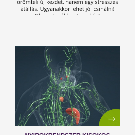
örömteli új kezdet, hanem egy stresszes
átállás. Ugyanakkor lehet jól csinálni!
Olvass tovább a tippekért!