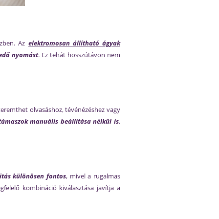
özben. Az
elektromosan állítható ágyak
zedő nyomást
. Ez tehát hosszútávon nem
t teremthet olvasáshoz, tévénézéshez vagy
támaszok manuális beállítása nélkül is
.
itás különösen fontos
, mivel a rugalmas
lelő kombináció kiválasztása javítja a