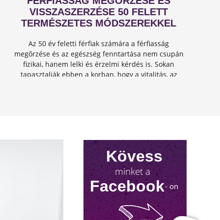
FÉRFIASSÁG MEGŐRZÉSE ÉS
VISSZASZERZÉSE 50 FELETT
TERMÉSZETES MÓDSZEREKKEL
Az 50 év feletti férfiak számára a férfiasság
megőrzése és az egészség fenntartása nem csupán
fizikai, hanem lelki és érzelmi kérdés is. Sokan
tapasztalják ebben a korban, hogy a vitalitás, az
energia és a szexuális teljesítmény csökkenhet, de
jó hír...
Kövess
minket a
Facebook
- on