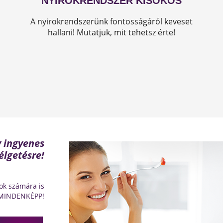
NYIROKRENDSZER KISOKOS
A nyirokrendszerünk fontosságáról keveset
hallani! Mutatjuk, mit tehetsz érte!
y ingyenes
élgetésre!
ok számára is
 MINDENKÉPP!