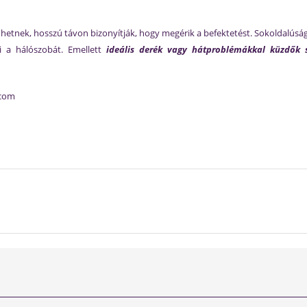
űnhetnek, hosszú távon bizonyítják, hogy megérik a befektetést. Sokoldalús
i a hálószobát. Emellett
ideális derék vagy hátproblémákkal küzdők
.com