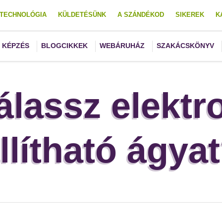
TECHNOLÓGIA
KÜLDETÉSÜNK
A SZÁNDÉKOD
SIKEREK
K
KÉPZÉS
BLOGCIKKEK
WEBÁRUHÁZ
SZAKÁCSKÖNYV
válassz elekt
llítható ágya