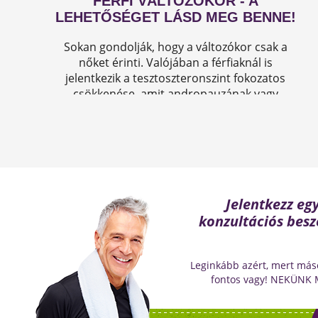
FÉRFI VÁLTOZÓKOR - A
LEHETŐSÉGET LÁSD MEG BENNE!
Sokan gondolják, hogy a változókor csak a
nőket érinti. Valójában a férfiaknál is
jelentkezik a tesztoszteronszint fokozatos
csökkenése, amit andropauzának vagy
férfiklimaxnak nevezünk. Honnan tudod, hogy
elért téged is? Hogyan tudod megállítani?
Milyen lehetőségeket rejt? Olvass tovább!
Jelentkezz eg
konzultációs besz
Leginkább azért, mert más
fontos vagy! NEKÜNK