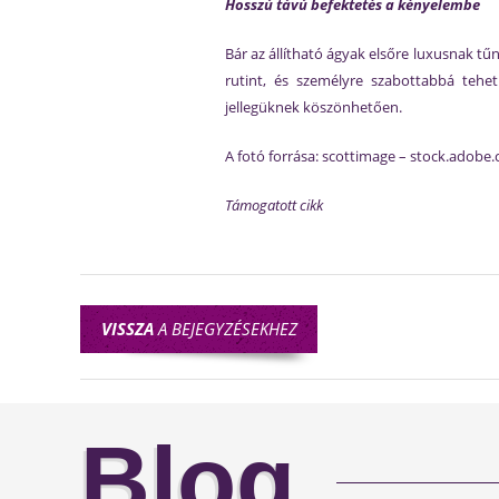
Hosszú távú befektetés a kényelembe
Bár az állítható ágyak elsőre luxusnak t
rutint, és személyre szabottabbá tehet
jellegüknek köszönhetően.
A fotó forrása: scottimage – stock.adobe
Támogatott cikk
VISSZA
A BEJEGYZÉSEKHEZ
Blog