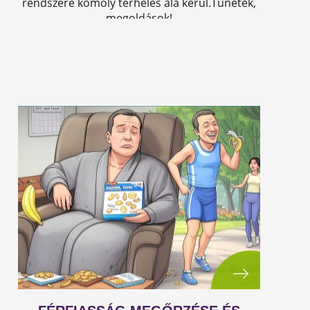
rendszere komoly terhelés alá kerül.Tünetek,
megoldások!