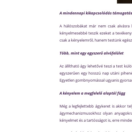
A mindennapi kikapcsolódás támogatá
A hálószobákat már nem csak alvásra 
kényelmesebbé teszik ezeket a tevékeny
csak a kényelemről, hanem testünk egészsé
Több, mint egy egyszerű alvófelület
Az állítható ágy lehetővé teszi a test k
egyszerűen egy hosszú nap utáni pihenés
Egyetlen gombnyomással ugyanis gyorsan é
A kényelem a megfelelő alaptól függ
Még a legfejlettebb ágykeret is akkor te
ágymechanizmusokhoz olyan anyagokra v
kényelmet és a tartósságot is, erre minde