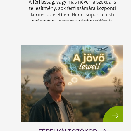
A férfiasság, vagy más néven a szexuális
teljesítmény, sok férfi számára központi
kérdés az életben. Nem csupán a testi
egészséget, hanem az önbecsülést is
befolyásolja.