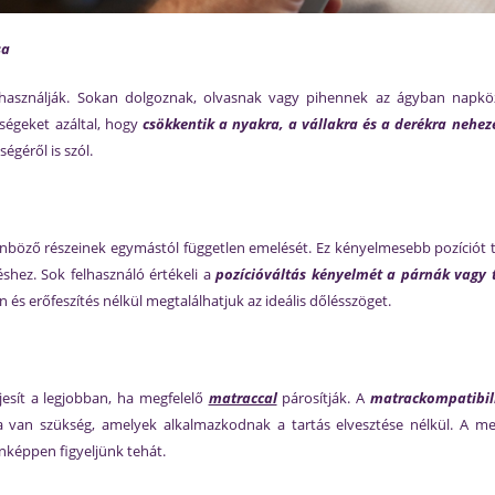
sa
használják. Sokan dolgoznak, olvasnak vagy pihennek az ágyban napk
ségeket azáltal, hogy
csökkentik a nyakra, a vállakra és a derékra nehe
géről is szól.
ülönböző részeinek egymástól független emelését. Ez kényelmesebb pozíció
hez. Sok felhasználó értékeli a
pozícióváltás kényelmét a párnák vagy 
s erőfeszítés nélkül megtalálhatjuk az ideális dőlésszöget.
ljesít a legjobban, ha megfelelő
matraccal
párosítják. A
matrackompatibil
an szükség, amelyek alkalmazkodnak a tartás elvesztése nélkül. A megfe
nképpen figyeljünk tehát.