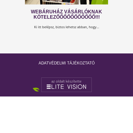
WEBÁRUHÁZ VÁSÁRLÓKNAK
KÖTELEZŐŐŐŐŐŐŐŐŐŐŐ!!!
ADATVÉDELMI TÁJÉKOZTATÓ
Ki itt belépsz, biztos lehetsz abban, hogy...
az oldalt készítette