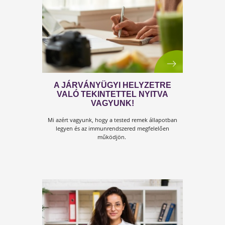
TÁPLÁLKOZÁSI INTERVENCIÓ
Ezért történik most mindez! Veled is ez fog történni? 
Táplálkozási beavatkozás vírusjárvány idején!