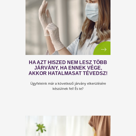
bevásárlási rendet, vagy az otthoni munkát...
ORVOSI REHABILITÁCIÓS
CENTRUM – JÁRVÁNYÜGYI