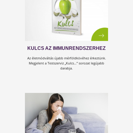
IMMUNRENDSZERHEZ KÖNYVBŐ
Ingyenes
, letölthető részlet a legaktuálisabb
könyvünkből!