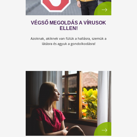
VÍRUSIRTÓK!
Mi igazi vírusirtók vagyunk, nem holmi kitalált filmbe
figurák!