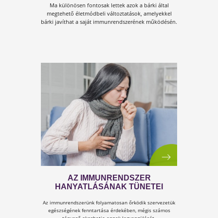
A JÁRVÁNYÜGYI HELYZETRE
VALÓ TEKINTETTEL NYITVA
VAGYUNK!
Mi azért vagyunk, hogy a tested remek állapotban
legyen és az immunrendszered megfelelően
működjön.