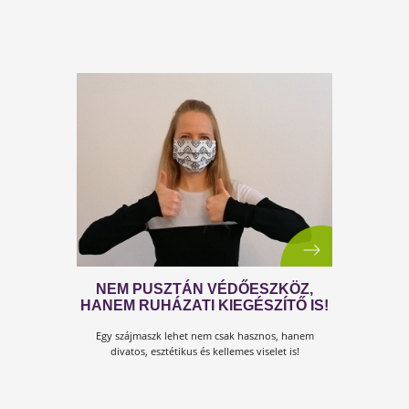
VAN, AMI A KORONAVÍRUSTÓL IS
VESZÉLYESEBB!
Van egy világszerte a koronavírusnál is sebesebben
terjedő járvány. Sokkal több áldozattal, sokkal több
kárral is jár.