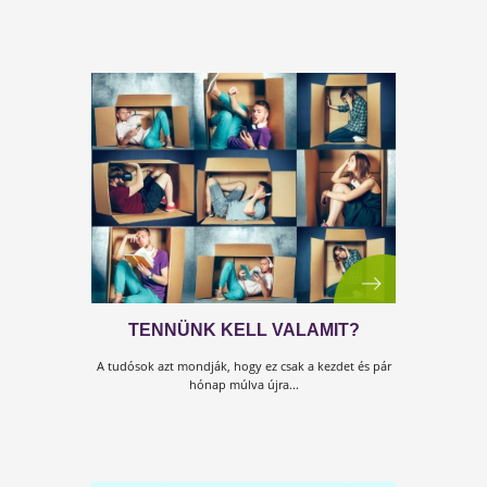
EGY VILÁGJÁRVÁNY MARGÓJÁR
Életbevágóan fontos tudnivalók, nem csak járvány
idejére.
INGYENES KISFÜZET!