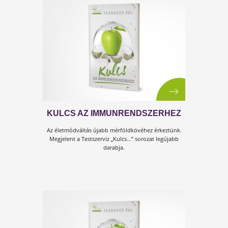
légúti fertőzésekre.
NÁTHA VAGY INFLUENZA -
RÉSZLET A KULCS AZ