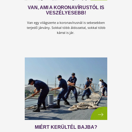
is fordítanák, hogy...
ÉBRESZTŐ! AZ ÉLET NEM ÁLL
MEG!