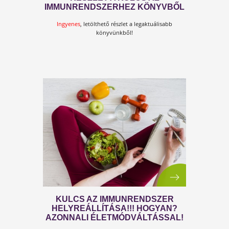
HA AZT HISZED NEM LESZ TÖBB
JÁRVÁNY, HA ENNEK VÉGE,
AKKOR HATALMASAT TÉVEDSZ!
Ügyfeleink már a következő járvány elkerülésére
készülnek fel! És te?