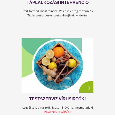
LÉTFONTOSSÁGÚ ADATOK A
TÚLÉLÉSHEZ
Ma már egyre inkább azon a véleményen vannak
virológusok, orvosok, kutatók, hogy ha a járvány le i
csökken, újabb és újabb hullámokban bukkan fel.