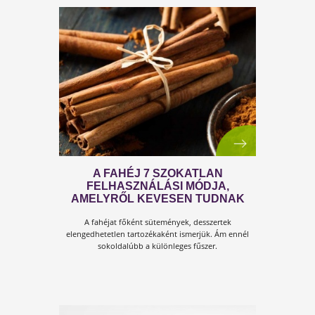
LÉGZÉS ÉS A LÉGÚTI FERTŐZÉS
OKOZÓ KÓROKOZÓK
Akár hiszed, akár nem, a légzésed milyensége is
befolyásolja azt, hogy mennyire vagy fogékony a