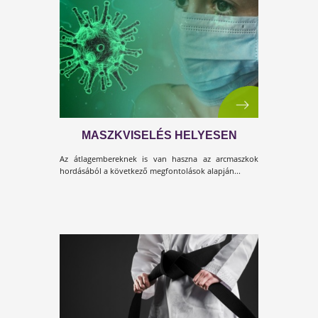
ZRÍNYI KIROHANÁSA A VÍRUS
ELLEN
Az életmódváltás mostantól nem egy hobby!
Létszükséglet!