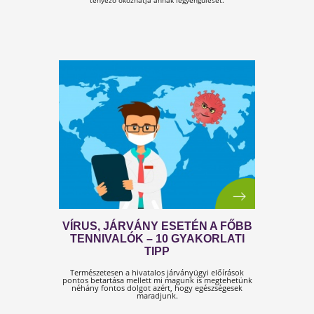
DR. SHIVA – IGAZSÁG A
KORONAVÍRUSRÓL
MEGDÖBBENTŐ ADATOK!