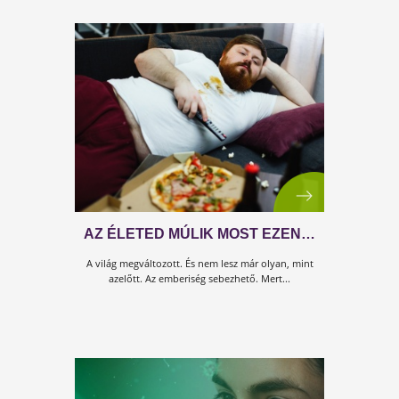
MIÉRT KERÜLTÉL BAJBA?
Te nem pusztán egy test vagy. A legjobban úgy tudo
elképzelni, hogy van egy főnök (ez vagy te) és van eg
legénységed (ez a tested).