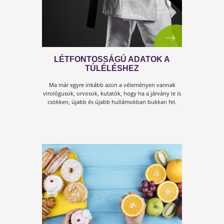
NEM PUSZTÁN VÉDŐESZKÖZ,
HANEM RUHÁZATI KIEGÉSZÍTŐ IS
Egy szájmaszk lehet nem csak hasznos, hanem
divatos, esztétikus és kellemes viselet is!