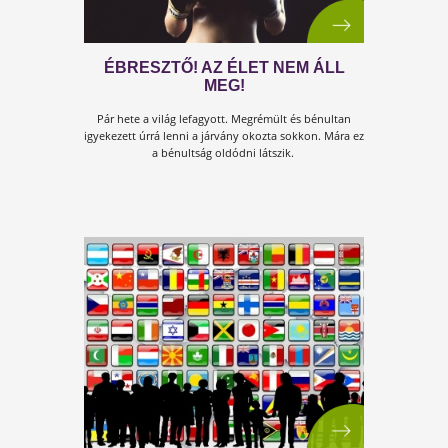
KIK VANNAK IGAZÁN
VESZÉLYBEN?
Ezzel senki nem foglalkozik! Mi lenne, ha a tenger so
pénzt, amit most előhúztak a kormányok részben arr