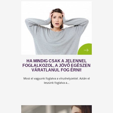
HARC A TÚLÉLÉSÉRT!
Most már nem arról van szó, hogy kényelmetlen
otthon maradni! Vagy meg kell szokni az új