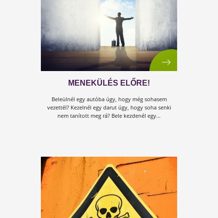
MIT MONDANAK A JÁRVÁNYRÓL
Gondold te tovább…
Ki mit mond? Következtetés! Megoldás…