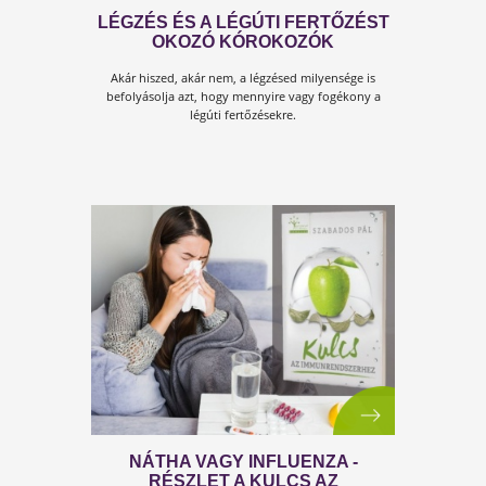
HA MINDIG CSAK A JELENNEL
FOGLALKOZOL, A JÖVŐ EGÉSZE
VÁRATLANUL FOG ÉRNI!
Most el vagyunk foglalva a vírushelyzettel. Aztán el
leszünk foglalva a...