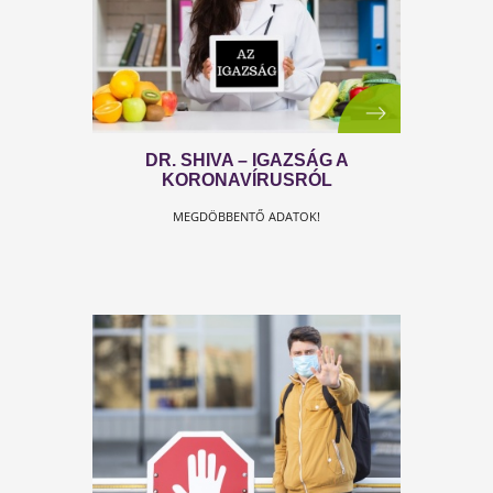
TESTSZERVIZ VÍRUSIRTÓK!
Legyél te is Vírusirtók! Most mi jövünk, megmutatjuk
INGYENES SEGÍTSÉG!