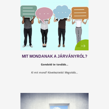
TENNÜNK KELL VALAMIT?
A tudósok azt mondják, hogy ez csak a kezdet és pá
hónap múlva újra...