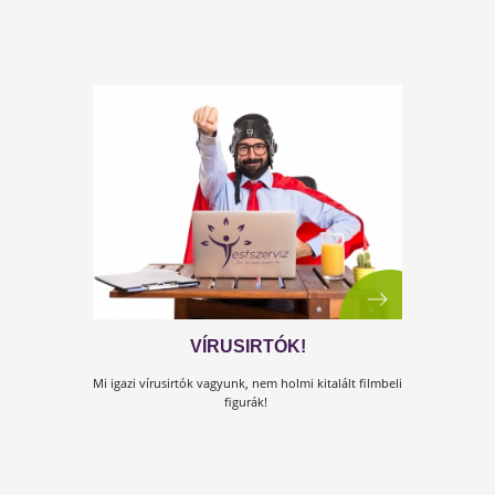
EGY SOKKAL NAGYOBB JÁRVÁNY
AMIRŐL SENKI NEM BESZÉL…
Vannak járványok, melyek sokkal súlyosabb károka
okoznak, sokkal több embert érintenek és sokkal
több embert veszítünk el általuk...