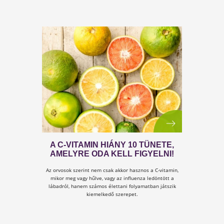
VÉGSŐ MEGOLDÁS A VÍRUSOK
ELLEN!
Azoknak, akiknek van fülük a hallásra, szemük a
látásra és agyuk a gondolkodásra!