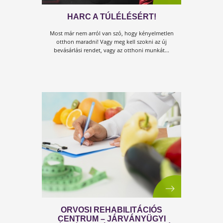
MASZKVISELÉS HELYESEN
Az átlagembereknek is van haszna az arcmaszko
hordásából a következő megfontolások alapján...