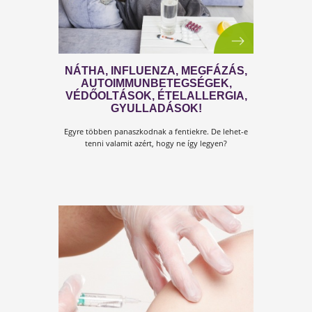
KULCS AZ IMMUNRENDSZER
HELYREÁLLÍTÁSA!!! HOGYAN?
AZONNALI ÉLETMÓDVÁLTÁSSAL
Ma különösen fontosak lettek azok a bárki által
megtehető életmódbeli változtatások, amelyekkel
bárki javíthat a saját immunrendszerének működésé