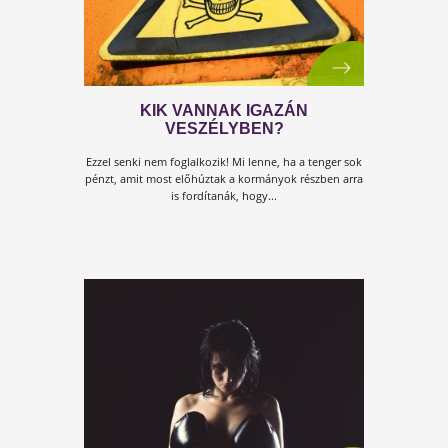
MENEKÜLÉS ELŐRE!
Beleülnél egy autóba úgy, hogy még sohasem
vezettél? Kezelnél egy darut úgy, hogy soha senki
nem tanított meg rá? Bele kezdenél egy...