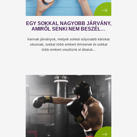
AZ ÉLETED MÚLIK MOST EZEN…
A világ megváltozott. És nem lesz már olyan, mint
azelőtt. Az emberiség sebezhető. Mert...