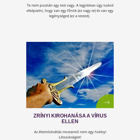
Pár hete a világ lefagyott. Megrémült és bénultan
igyekezett úrrá lenni a járvány okozta sokkon. Mára 
a bénultság oldódni látszik.