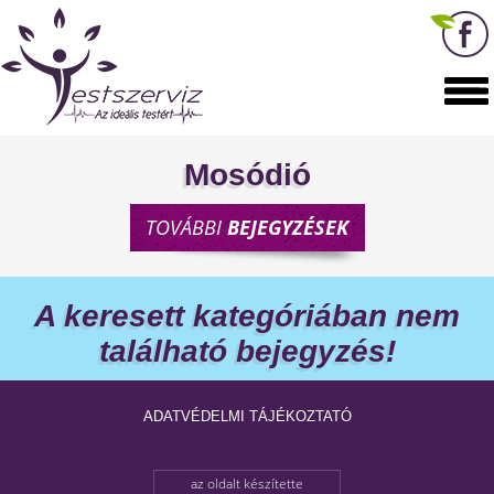
Mosódió
TOVÁBBI
BEJEGYZÉSEK
A keresett kategóriában nem
található bejegyzés!
ADATVÉDELMI TÁJÉKOZTATÓ
az oldalt készítette