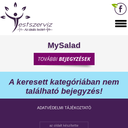
MySalad
TOVÁBBI
BEJEGYZÉSEK
A keresett kategóriában nem
található bejegyzés!
ADATVÉDELMI TÁJÉKOZTATÓ
az oldalt készítette