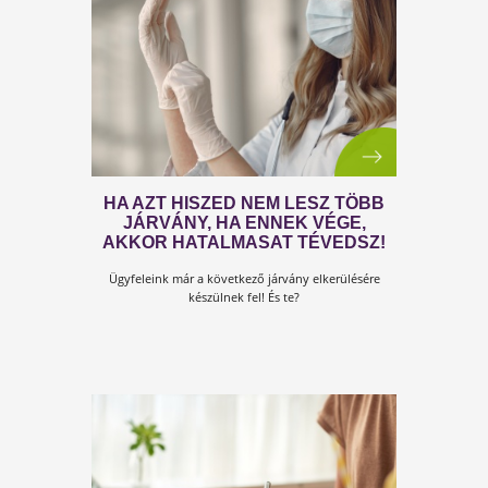
HARC A TÚLÉLÉSÉRT!
Most már nem arról van szó, hogy kényelmetlen
otthon maradni! Vagy meg kell szokni az új
bevásárlási rendet, vagy az otthoni munkát...