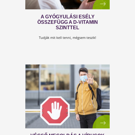
VÍRUSIRTÓK!
Mi igazi vírusirtók vagyunk, nem holmi kitalált filmbe
figurák!