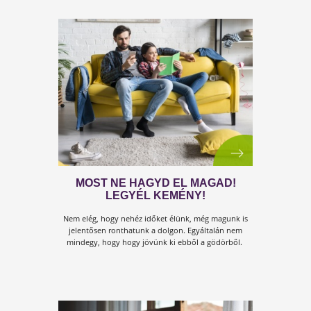
A JÁRVÁNYÜGYI HELYZETRE
VALÓ TEKINTETTEL NYITVA
VAGYUNK!
Mi azért vagyunk, hogy a tested remek állapotban
legyen és az immunrendszered megfelelően
működjön.