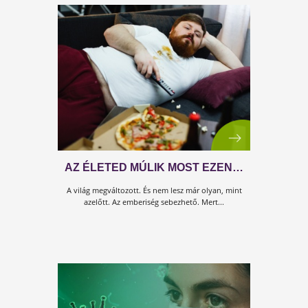
MIÉRT KERÜLTÉL BAJBA?
Te nem pusztán egy test vagy. A legjobban úgy tudo
elképzelni, hogy van egy főnök (ez vagy te) és van eg
legénységed (ez a tested).