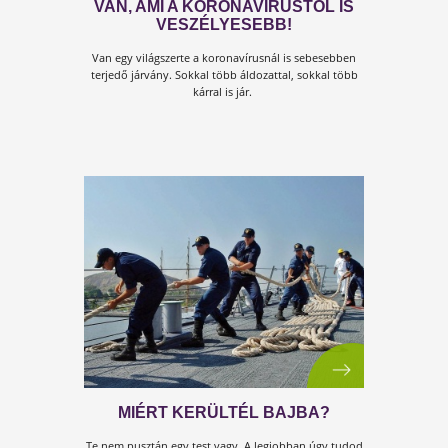
igyekezett úrrá lenni a járvány okozta sokkon. Mára 
a bénultság oldódni látszik.
MIÉRT KELL A