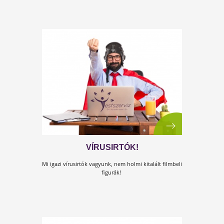
csökken, újabb és újabb hullámokban bukkan fel.
EGY SOKKAL NAGYOBB JÁRVÁNY
AMIRŐL SENKI NEM BESZÉL…