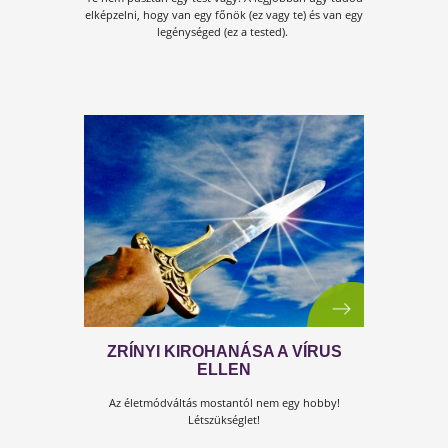
SZERVEZETÜNKBEN LÉVŐ
GYULLADÁSOKKAL (IS)
FOGLALKOZNUNK, AMIKOR ÉPP
EGY JÁRVÁNNYAL ÁLLUNK
SZEMBEN?
A kutatók szerint minden civilizációs betegségnek a
ún. rejtett gyulladások az okozói.