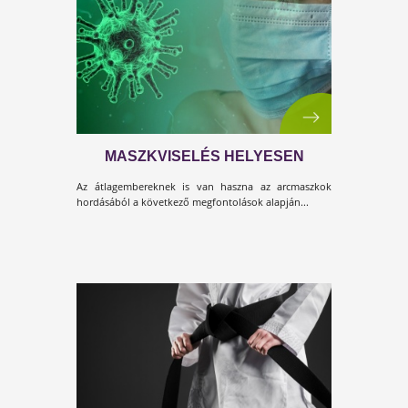
ZRÍNYI KIROHANÁSA A VÍRUS
ELLEN
Az életmódváltás mostantól nem egy hobby!
Létszükséglet!