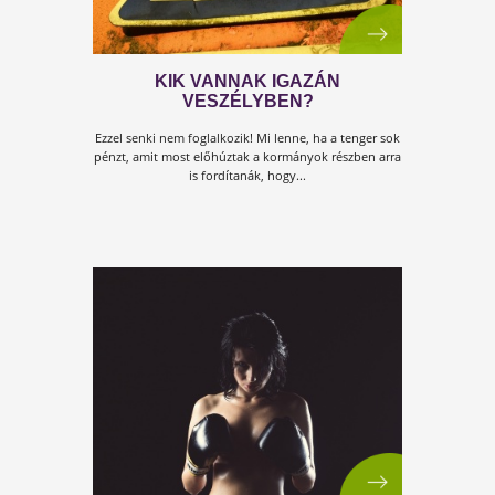
MENEKÜLÉS ELŐRE!
Beleülnél egy autóba úgy, hogy még sohasem
vezettél? Kezelnél egy darut úgy, hogy soha senki
nem tanított meg rá? Bele kezdenél egy...