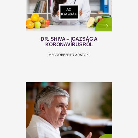
TESTSZERVIZ VÍRUSIRTÓK!
Legyél te is Vírusirtók! Most mi jövünk, megmutatjuk
INGYENES SEGÍTSÉG!