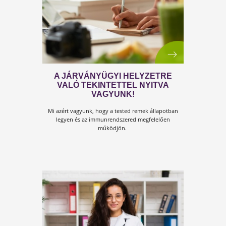
ORVOSI REHABILITÁCIÓS
CENTRUM – JÁRVÁNYÜGYI
TÁPLÁLKOZÁSI INTERVENCIÓ
Ezért történik most mindez! Veled is ez fog történni? 
Táplálkozási beavatkozás vírusjárvány idején!