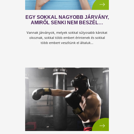
AZ ÉLETED MÚLIK MOST EZEN…
A világ megváltozott. És nem lesz már olyan, mint
azelőtt. Az emberiség sebezhető. Mert...