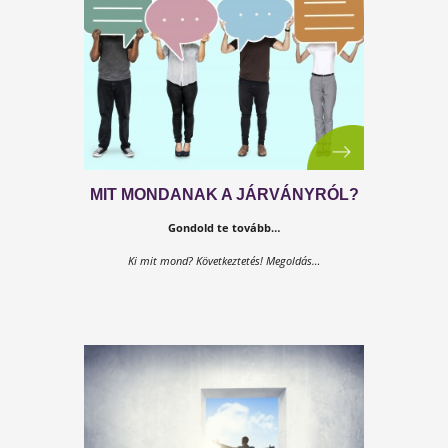
ÜZENET DRÁGA ÉDESANYÁMNAK
Ez az anyák napja nem olyan lesz, mint eddig…