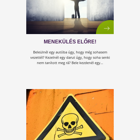
MIT MONDANAK A JÁRVÁNYRÓL
Gondold te tovább…
Ki mit mond? Következtetés! Megoldás…