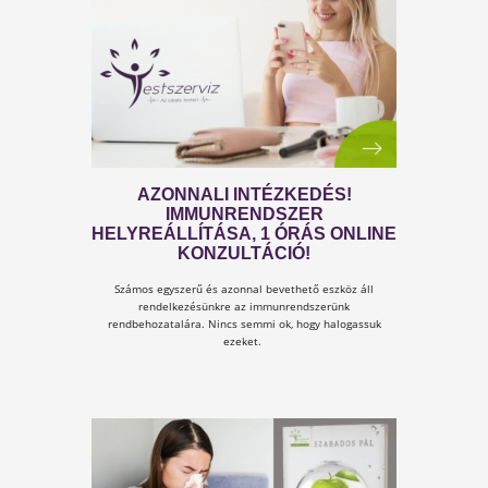
A GYÓGYULÁSI ESÉLY
ÖSSZEFÜGG A D-VITAMIN