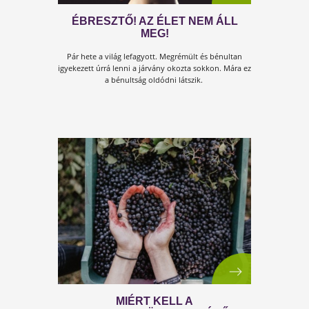
KIK VANNAK IGAZÁN
VESZÉLYBEN?
Ezzel senki nem foglalkozik! Mi lenne, ha a tenger so
pénzt, amit most előhúztak a kormányok részben arr
is fordítanák, hogy...