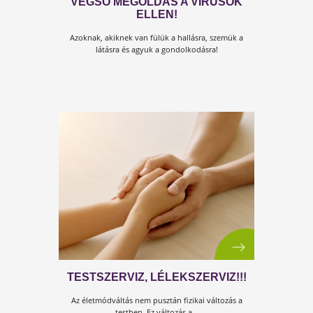
HA MINDIG CSAK A JELENNEL
FOGLALKOZOL, A JÖVŐ EGÉSZE
VÁRATLANUL FOG ÉRNI!
Most el vagyunk foglalva a vírushelyzettel. Aztán el
leszünk foglalva a...