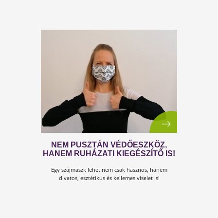
VAN, AMI A KORONAVÍRUSTÓL IS
VESZÉLYESEBB!
Van egy világszerte a koronavírusnál is sebesebben
terjedő járvány. Sokkal több áldozattal, sokkal több
kárral is jár.