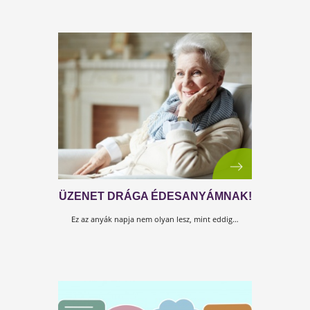
TENNÜNK KELL VALAMIT?
A tudósok azt mondják, hogy ez csak a kezdet és pá
hónap múlva újra...