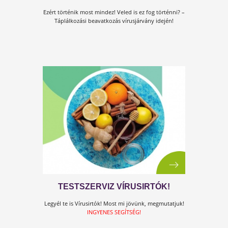
LÉTFONTOSSÁGÚ ADATOK A
TÚLÉLÉSHEZ
Ma már egyre inkább azon a véleményen vannak
virológusok, orvosok, kutatók, hogy ha a járvány le i