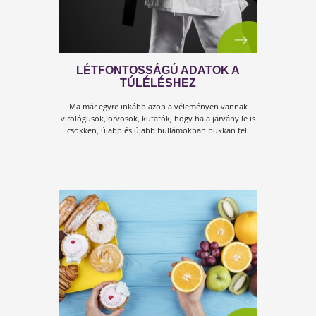
NEM PUSZTÁN VÉDŐESZKÖZ,
HANEM RUHÁZATI KIEGÉSZÍTŐ IS
Egy szájmaszk lehet nem csak hasznos, hanem
divatos, esztétikus és kellemes viselet is!