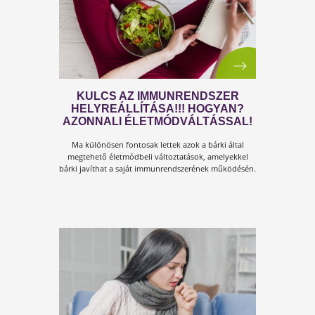
VÉGSŐ MEGOLDÁS A VÍRUSOK
ELLEN!
Azoknak, akiknek van fülük a hallásra, szemük a
látásra és agyuk a gondolkodásra!