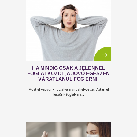
Vannak járványok, melyek sokkal súlyosabb károka
okoznak, sokkal több embert érintenek és sokkal
több embert veszítünk el általuk...