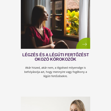
DR. SHIVA – IGAZSÁG A
KORONAVÍRUSRÓL
MEGDÖBBENTŐ ADATOK!