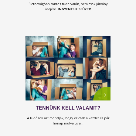
EGY VILÁGJÁRVÁNY MARGÓJÁR
Életbevágóan fontos tudnivalók, nem csak járvány
idejére.
INGYENES KISFÜZET!