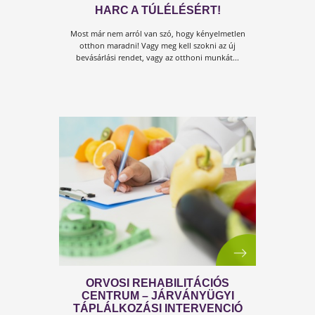
MASZKVISELÉS HELYESEN
Az átlagembereknek is van haszna az arcmaszko
hordásából a következő megfontolások alapján...