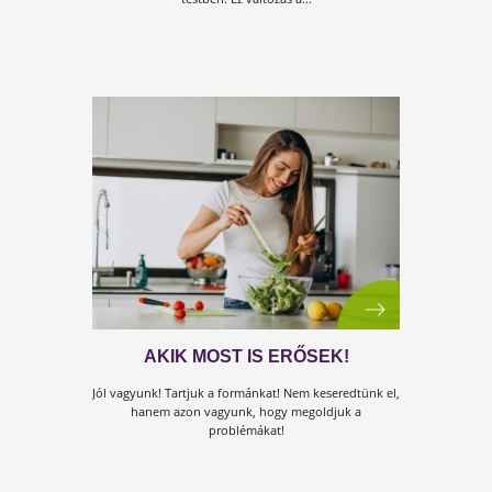
HA AZT HISZED NEM LESZ TÖBB
JÁRVÁNY, HA ENNEK VÉGE,
AKKOR HATALMASAT TÉVEDSZ!
Ügyfeleink már a következő járvány elkerülésére
készülnek fel! És te?