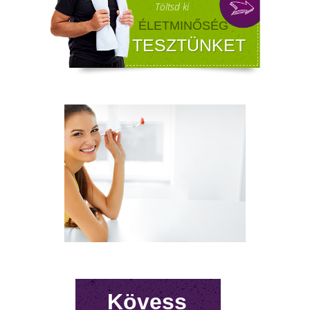
FÉRFI VÁLTOZÓKOR - A
LEHETŐSÉGET LÁSD MEG BENNE
Sokan gondolják, hogy a változókor csak a
nőket érinti. Valójában a férfiaknál is
jelentkezik a tesztoszteronszint fokozatos
csökkenése, amit andropauzának vagy
férfiklimaxnak nevezünk. Honnan tudod, hog
elért téged is? Hogyan tudod megállítani?
Milyen lehetőségeket rejt? Olvass tovább!
Kövess