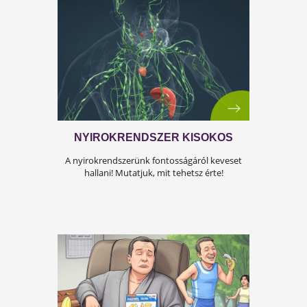
ÍGY KERÜLD EL AZ
ISKOLAKEZDÉSI ŐRÜLETET!
Az iskolakezdés sok családban nem
örömteli új kezdet, hanem egy stresszes
átállás. Ugyanakkor lehet jól csinálni!
Olvass tovább a tippekért!