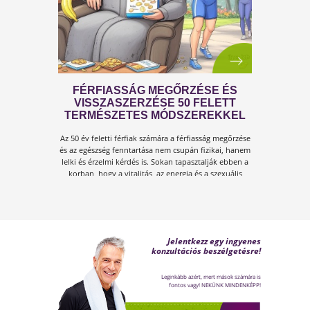
A KÁNIKULA 6 LEGFŐBB
VESZÉLYE
Amikor a hőmérséklet tartósan 30–35 °C fölé
emelkedik, szervezetünk hőszabályozó
rendszere komoly terhelés alá kerül.Tünetek,
megoldások!