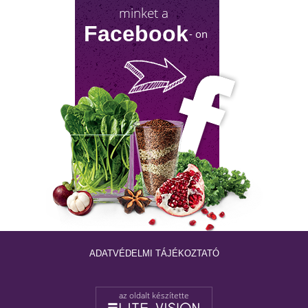
minket a
Facebook
- on
NYIROKRENDSZER KISOKOS
A nyirokrendszerünk fontosságáról keveset
hallani! Mutatjuk, mit tehetsz érte!
ADATVÉDELMI TÁJÉKOZTATÓ
az oldalt készítette