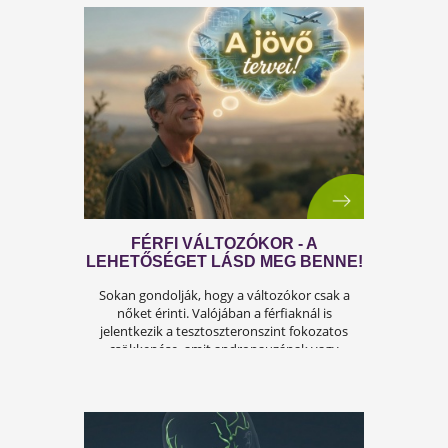
OKAI, TÜNETEI ÉS LEHETSÉGES
MEGOLDÁSAI
A férfiasság, vagy más néven a szexuális
teljesítmény, sok férfi számára központi kérdé
az életben. Nem csupán a testi egészséget,
hanem az önbecsülést is befolyásolja.