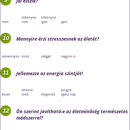
Jól alszik?
többnyire
többnyire
nem
nem
igen
igen
Mennyire érzi stresszesnek az életét?
semennyire
kicsit
eléggé
nagyon is
Jellemezze az energia szintjét!
lehetne
pörgök
kevés
több
elegendő
egész nap
Ön szerint javítható-e az életminőség természetes
módszerrel?