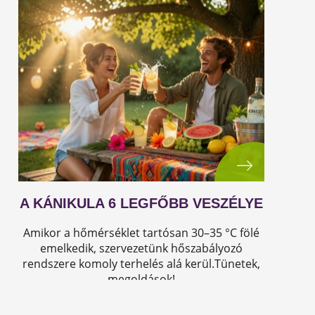
A KÁNIKULA 6 LEGFŐBB VESZÉLYE
Amikor a hőmérséklet tartósan 30–35 °C fölé
emelkedik, szervezetünk hőszabályozó
rendszere komoly terhelés alá kerül.Tünetek,
megoldások!