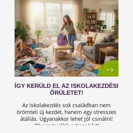
ÍGY KERÜLD EL AZ ISKOLAKEZDÉSI
ŐRÜLETET!
Az iskolakezdés sok családban nem
örömteli új kezdet, hanem egy stresszes
átállás. Ugyanakkor lehet jól csinálni!
Olvass tovább a tippekért!