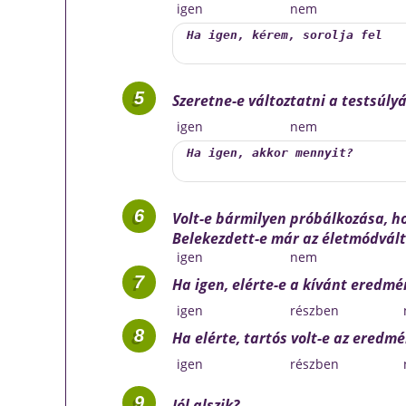
igen
nem
Szeretne-e változtatni a testsúly
igen
nem
Volt-e bármilyen próbálkozása, h
Belekezdett-e már az életmódvál
igen
nem
Ha igen, elérte-e a kívánt eredmé
igen
részben
Ha elérte, tartós volt-e az eredm
igen
részben
Jól alszik?