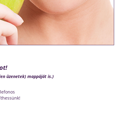
ot!
len üzenetek) mappáját is.)
elefonos
thessünk!