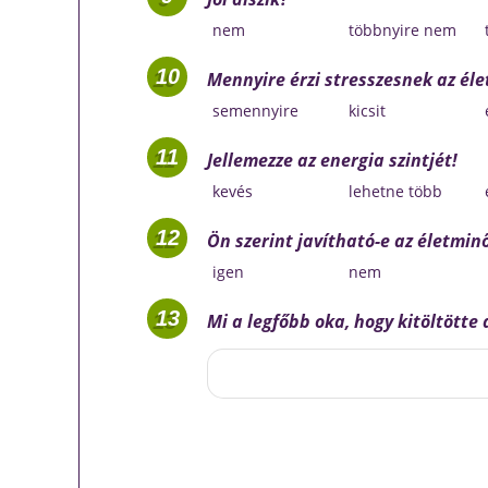
nem
többnyire nem
Mennyire érzi stresszesnek az éle
semennyire
kicsit
Jellemezze az energia szintjét!
kevés
lehetne több
Ön szerint javítható-e az életmi
igen
nem
Mi a legfőbb oka, hogy kitöltötte 