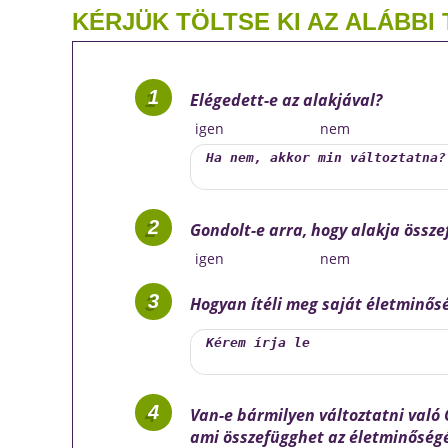
KÉRJÜK TÖLTSE KI AZ ALÁBBI 
Elégedett-e az alakjával?
igen
nem
Gondolt-e arra, hogy alakja össz
igen
nem
Hogyan ítéli meg saját életminős
Van-e bármilyen változtatni való 
ami összefügghet az életminőség