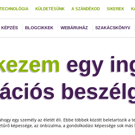
TECHNOLÓGIA
KÜLDETÉSÜNK
A SZÁNDÉKOD
SIKEREK
K
KÉPZÉS
BLOGCIKKEK
WEBÁRUHÁZ
SZAKÁCSKÖNYV
tkezem
egy in
ációs beszél
hogy egy személy az életét éli. Ebbe többek között beletartozik a te
ztűrő képessége, az önbizalma, a gondolkodási képessége sok más 