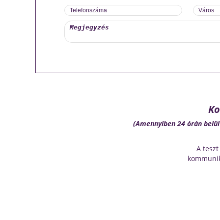
Ko
(Amennyiben 24 órán belül 
A teszt
kommunik