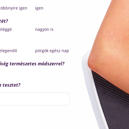
többnyire igen
igen
tét?
eléggé
nagyon is
elegendő
pörgök egész nap
nőség természetes módszerrel?
a tesztet?