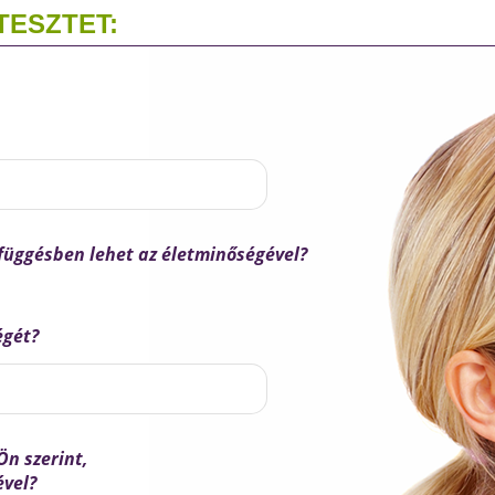
TESZTET:
efüggésben lehet az életminőségével?
égét?
Ön szerint,
ével?