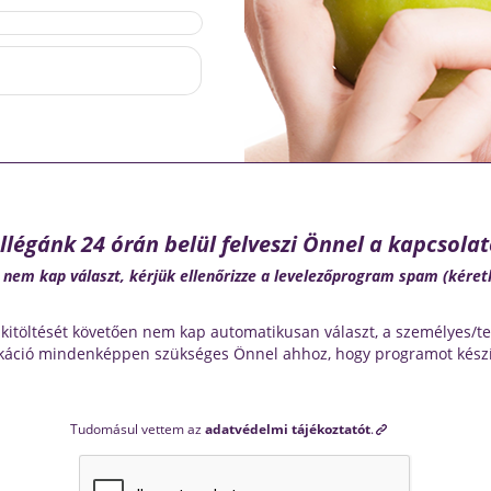
llégánk 24 órán belül felveszi Önnel a kapcsolat
nem kap választ, kérjük ellenőrizze a levelezőprogram spam (kéret
 kitöltését követően nem kap automatikusan választ, a személyes/t
áció mindenképpen szükséges Önnel ahhoz, hogy programot készí
Tudomásul vettem az
adatvédelmi tájékoztatót
.