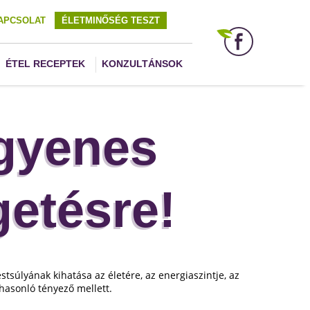
APCSOLAT
ÉLETMINŐSÉG TESZT
ÉTEL RECEPTEK
KONZULTÁNSOK
gyenes
getésre!
stsúlyának kihatása az életére, az energiaszintje, az
hasonló tényező mellett.