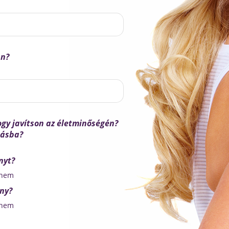
án?
ogy javítson az életminőségén?
tásba?
nyt?
nem
ény?
nem