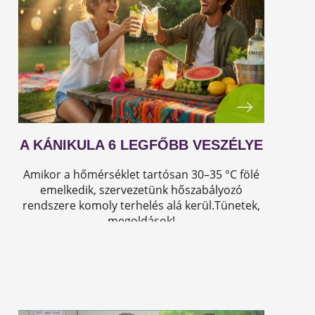
A KÁNIKULA 6 LEGFŐBB VESZÉLYE
Amikor a hőmérséklet tartósan 30–35 °C fölé
emelkedik, szervezetünk hőszabályozó
rendszere komoly terhelés alá kerül.Tünetek,
megoldások!