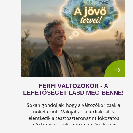
FÉRFI VÁLTOZÓKOR - A
LEHETŐSÉGET LÁSD MEG BENNE!
Sokan gondolják, hogy a változókor csak a
nőket érinti. Valójában a férfiaknál is
jelentkezik a tesztoszteronszint fokozatos
csökkenése, amit andropauzának vagy
férfiklimaxnak nevezünk. Honnan tudod, hogy