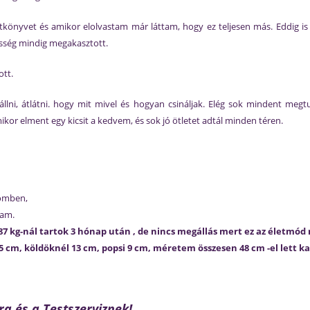
ptkönyvet és amikor elolvastam már láttam, hogy ez teljesen más. Eddig is
esség mindig megakasztott.
ott.
állni, átlátni. hogy mit mivel és hogyan csináljak. Elég sok mindent me
mikor elment egy kicsit a kedvem, és sok jó ötletet adtál minden téren.
ömben,
tam.
7 kg-nál tartok 3 hónap után , de nincs megállás mert ez az életmód 
5 cm, köldöknél 13 cm, popsi 9 cm, méretem összesen 48 cm -el lett k
ra
és a Testszerviznek!