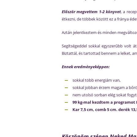
Először megvettem 1-2 könyvet
, a rece
étkezni, de többek között ez a fránya éd
Aztán jelentkeztem és minden megváltoz
Segítségeddel sokkal egyszerűbb volt át
Biztattál, és tartottad bennem a lelket, a
Ennek eredményeképpen:
sokkal több energiám van,
sokkal jobban érzem magam a bőr
nem utolsó sorban elég sokat fogy
99 kg-mal kezdtem a programot 8
Kar 7,5 cm, comb 5 cm. derék 13,
Köszönöm szépen Neked
Ma