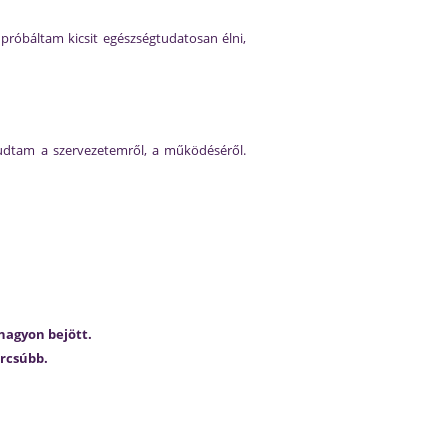
 próbáltam kicsit egészségtudatosan élni,
gtudtam a szervezetemről, a működéséről.
nagyon bejött.
arcsúbb.