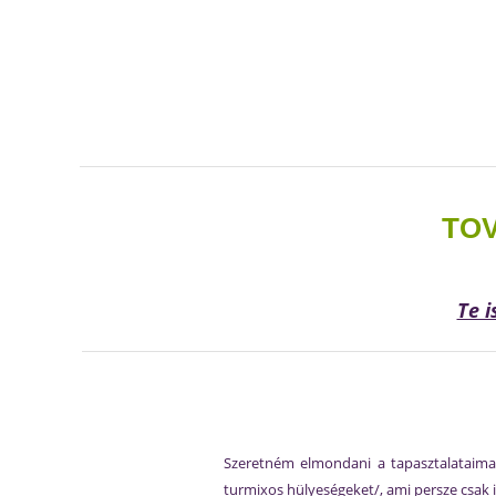
TOV
Te i
Szeretném elmondani a tapasztalataima
turmixos hülyeségeket/, ami persze csak id