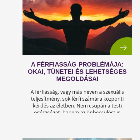
A FÉRFIASSÁG PROBLÉMÁJA:
OKAI, TÜNETEI ÉS LEHETSÉGES
MEGOLDÁSAI
A férfiasság, vagy más néven a szexuális
teljesítmény, sok férfi számára központi
kérdés az életben. Nem csupán a testi
egészséget, hanem az önbecsülést is
befolyásolja.