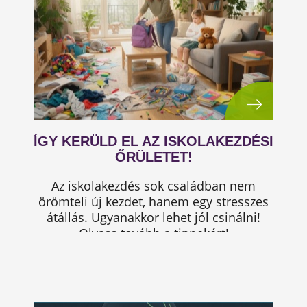
ÍGY KERÜLD EL AZ ISKOLAKEZDÉSI
ŐRÜLETET!
Az iskolakezdés sok családban nem
örömteli új kezdet, hanem egy stresszes
átállás. Ugyanakkor lehet jól csinálni!
Olvass tovább a tippekért!