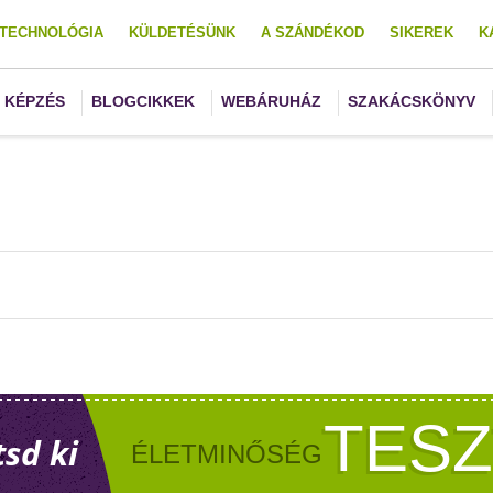
TECHNOLÓGIA
KÜLDETÉSÜNK
A SZÁNDÉKOD
SIKEREK
K
KÉPZÉS
BLOGCIKKEK
WEBÁRUHÁZ
SZAKÁCSKÖNYV
TES
tsd ki
ÉLETMINŐSÉG