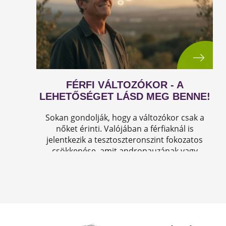
FÉRFI VÁLTOZÓKOR - A
LEHETŐSÉGET LÁSD MEG BENNE!
Sokan gondolják, hogy a változókor csak a
nőket érinti. Valójában a férfiaknál is
jelentkezik a tesztoszteronszint fokozatos
csökkenése, amit andropauzának vagy
férfiklimaxnak nevezünk. Honnan tudod, hogy
elért téged is? Hogyan tudod megállítani?
Milyen lehetőségeket rejt? Olvass tovább!