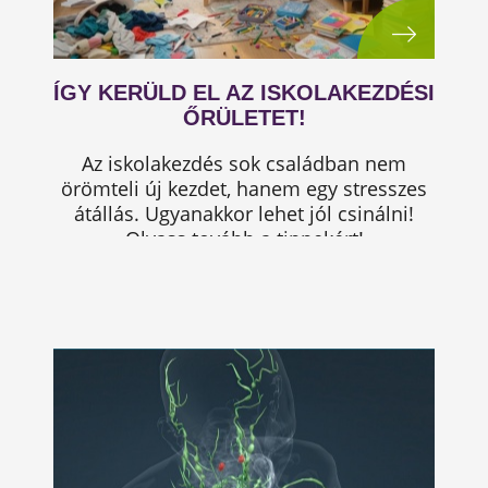
ÍGY KERÜLD EL AZ ISKOLAKEZDÉSI
ŐRÜLETET!
Az iskolakezdés sok családban nem
örömteli új kezdet, hanem egy stresszes
átállás. Ugyanakkor lehet jól csinálni!
Olvass tovább a tippekért!