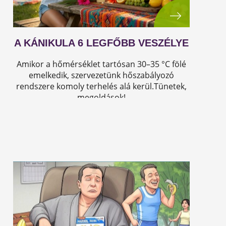
A KÁNIKULA 6 LEGFŐBB VESZÉLYE
Amikor a hőmérséklet tartósan 30–35 °C fölé
emelkedik, szervezetünk hőszabályozó
rendszere komoly terhelés alá kerül.Tünetek,
megoldások!