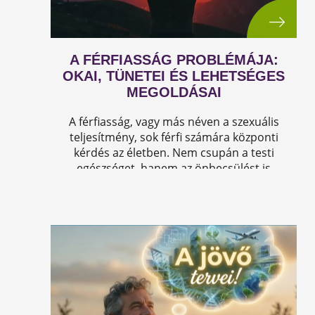
A FÉRFIASSÁG PROBLÉMÁJA:
OKAI, TÜNETEI ÉS LEHETSÉGES
MEGOLDÁSAI
A férfiasság, vagy más néven a szexuális
teljesítmény, sok férfi számára központi
kérdés az életben. Nem csupán a testi
egészséget, hanem az önbecsülést is
befolyásolja.