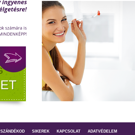
y ingyenes
élgetésre!
ok számára is
 MINDENKÉPP!
G
ET
 SZÁNDÉKOD
SIKEREK
KAPCSOLAT
ADATVÉDELEM