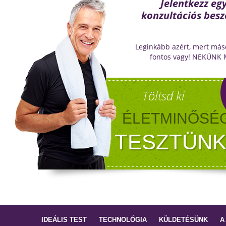
Jelentkezz eg
konzultációs besz
Leginkább azért, mert más
fontos vagy! NEKÜNK
Töltsd ki
ÉLETMINŐSÉ
TESZTÜNK
IDEÁLIS TEST
TECHNOLÓGIA
KÜLDETÉSÜNK
A