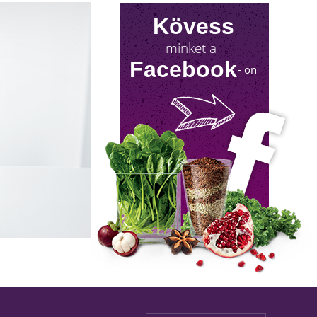
Kövess
minket a
Facebook
- on