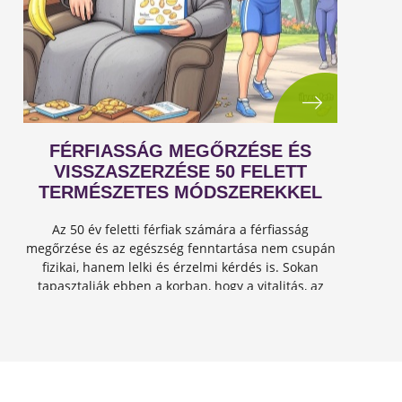
FÉRFIASSÁG MEGŐRZÉSE ÉS
VISSZASZERZÉSE 50 FELETT
TERMÉSZETES MÓDSZEREKKEL
Az 50 év feletti férfiak számára a férfiasság
megőrzése és az egészség fenntartása nem csupán
fizikai, hanem lelki és érzelmi kérdés is. Sokan
tapasztalják ebben a korban, hogy a vitalitás, az
energia és a szexuális teljesítmény csökkenhet, de
jó hír...