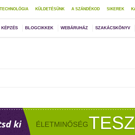
TECHNOLÓGIA
KÜLDETÉSÜNK
A SZÁNDÉKOD
SIKEREK
K
KÉPZÉS
BLOGCIKKEK
WEBÁRUHÁZ
SZAKÁCSKÖNYV
TES
tsd ki
ÉLETMINŐSÉG