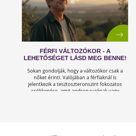
FÉRFI VÁLTOZÓKOR - A
LEHETŐSÉGET LÁSD MEG BENNE!
Sokan gondolják, hogy a változókor csak a
nőket érinti. Valójában a férfiaknál is
jelentkezik a tesztoszteronszint fokozatos
csökkenése, amit andropauzának vagy
férfiklimaxnak nevezünk. Honnan tudod, hogy
elért téged is? Hogyan tudod megállítani?
Milyen lehetőségeket rejt? Olvass tovább!