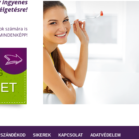
y ingyenes
élgetésre!
ok számára is
 MINDENKÉPP!
G
ET
 SZÁNDÉKOD
SIKEREK
KAPCSOLAT
ADATVÉDELEM