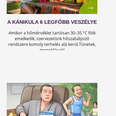
A KÁNIKULA 6 LEGFŐBB VESZÉLYE
Amikor a hőmérséklet tartósan 30–35 °C fölé
emelkedik, szervezetünk hőszabályozó
rendszere komoly terhelés alá kerül.Tünetek,
megoldások!