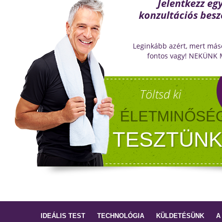
Jelentkezz eg
konzultációs besz
Leginkább azért, mert más
fontos vagy! NEKÜNK
Töltsd ki
ÉLETMINŐSÉ
TESZTÜNK
IDEÁLIS TEST
TECHNOLÓGIA
KÜLDETÉSÜNK
A