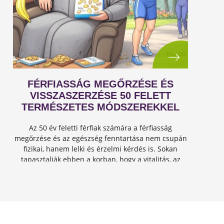
FÉRFIASSÁG MEGŐRZÉSE ÉS
VISSZASZERZÉSE 50 FELETT
TERMÉSZETES MÓDSZEREKKEL
Az 50 év feletti férfiak számára a férfiasság
megőrzése és az egészség fenntartása nem csupán
fizikai, hanem lelki és érzelmi kérdés is. Sokan
tapasztalják ebben a korban, hogy a vitalitás, az
energia és a szexuális teljesítmény csökkenhet, de
jó hír...