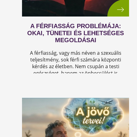
A FÉRFIASSÁG PROBLÉMÁJA:
OKAI, TÜNETEI ÉS LEHETSÉGES
MEGOLDÁSAI
A férfiasság, vagy más néven a szexuális
teljesítmény, sok férfi számára központi
kérdés az életben. Nem csupán a testi
egészséget, hanem az önbecsülést is
befolyásolja.