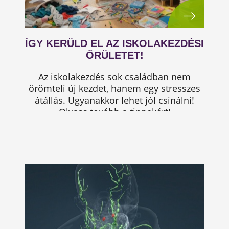
ÍGY KERÜLD EL AZ ISKOLAKEZDÉSI
ŐRÜLETET!
Az iskolakezdés sok családban nem
örömteli új kezdet, hanem egy stresszes
átállás. Ugyanakkor lehet jól csinálni!
Olvass tovább a tippekért!