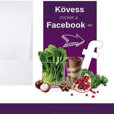
Kövess
minket a
Facebook
- on