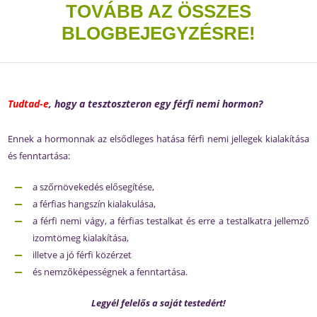
TOVÁBB AZ ÖSSZES
BLOGBEJEGYZÉSRE!
Tudtad-e
, hogy a tesztoszteron egy férfi nemi hormon?
Ennek a hormonnak az elsődleges hatása férfi nemi jellegek kialakítása
és fenntartása:
a szőrnövekedés elősegítése,
a férfias hangszín kialakulása,
a férfi nemi vágy, a férfias testalkat és erre a testalkatra jellemző
izomtömeg kialakítása,
illetve a jó férfi közérzet
és nemzőképességnek a fenntartása.
Legyél felelős a saját testedért!