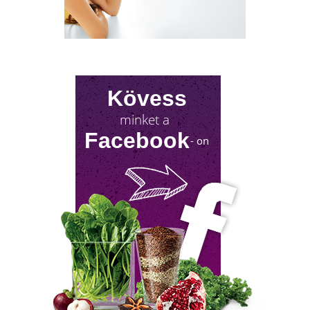
A nyirokrendszerünk fontosságáról keveset
hallani! Mutatjuk, mit tehetsz érte!
Kövess
minket a
Facebook
- on