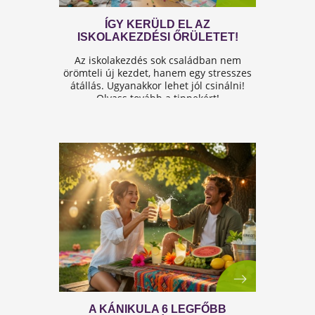
A FÉRFIASSÁG PROBLÉMÁJA:
OKAI, TÜNETEI ÉS LEHETSÉGES
MEGOLDÁSAI
A férfiasság, vagy más néven a szexuális
teljesítmény, sok férfi számára központi kérdé
az életben. Nem csupán a testi egészséget,
hanem az önbecsülést is befolyásolja.