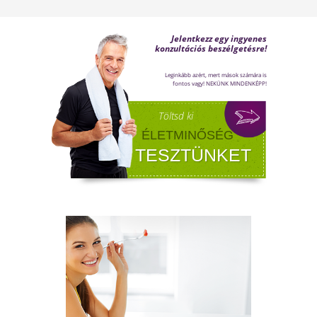
Sokan gondolják, hogy a változókor csak a
nőket érinti. Valójában a férfiaknál is
jelentkezik a tesztoszteronszint fokozatos
csökkenése, amit andropauzának vagy
férfiklimaxnak nevezünk. Honnan tudod, hog
elért téged is? Hogyan tudod megállítani?
Milyen lehetőségeket rejt? Olvass tovább!
NYIROKRENDSZER KISOKOS