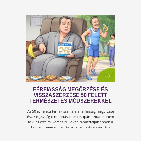
megoldások!
FÉRFI VÁLTOZÓKOR - A
LEHETŐSÉGET LÁSD MEG BENNE