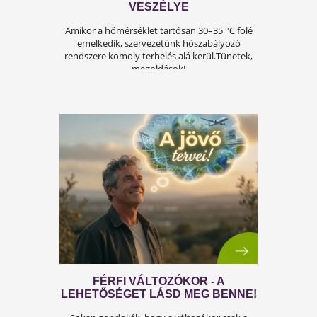
ÍGY KERÜLD EL AZ
ISKOLAKEZDÉSI ŐRÜLETET!
Az iskolakezdés sok családban nem
örömteli új kezdet, hanem egy stresszes
átállás. Ugyanakkor lehet jól csinálni!
Olvass tovább a tippekért!