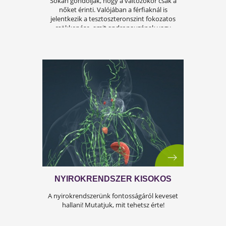
A KÁNIKULA 6 LEGFŐBB
VESZÉLYE
Amikor a hőmérséklet tartósan 30–35 °C fölé
emelkedik, szervezetünk hőszabályozó
rendszere komoly terhelés alá kerül.Tünetek,