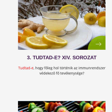
3. TUDTAD-E? XIV. SOROZAT
Tudtad-e
, hogy főleg hol történik az immunrendszer
védekező fő tevékenysége?