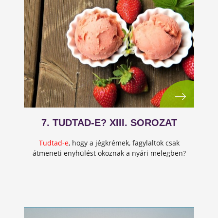
7. TUDTAD-E? XIII. SOROZAT
Tudtad-e
, hogy a jégkrémek, fagylaltok csak
átmeneti enyhülést okoznak a nyári melegben?