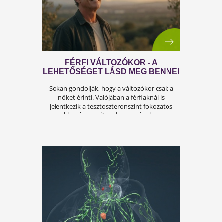
ÍGY KERÜLD EL AZ
ISKOLAKEZDÉSI ŐRÜLETET!
Az iskolakezdés sok családban nem
örömteli új kezdet, hanem egy stresszes
átállás. Ugyanakkor lehet jól csinálni!
Olvass tovább a tippekért!