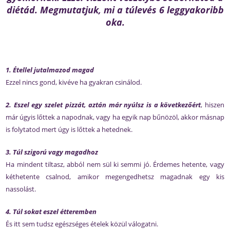
diétád. Megmutatjuk, mi a túlevés 6 leggyakoribb
oka.
1. Étellel jutalmazod magad
Ezzel nincs gond, kivéve ha gyakran csinálod.
2. Eszel egy szelet pizzát, aztán már nyúlsz is a következőért
, hiszen
már úgyis lőttek a napodnak, vagy ha egyik nap bűnözöl, akkor másnap
is folytatod mert úgy is lőttek a hetednek.
3. Túl szigorú vagy magadhoz
Ha mindent tiltasz, abból nem sül ki semmi jó. Érdemes hetente, vagy
kéthetente csalnod, amikor megengedhetsz magadnak egy kis
nassolást.
4. Túl sokat eszel étteremben
És itt sem tudsz egészséges ételek közül válogatni.