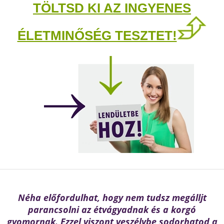
TÖLTSD KI AZ INGYENES
ÉLETMINŐSÉG TESZTET!
Néha előfordulhat, hogy nem tudsz megálljt
parancsolni az étvágyadnak és a korgó
gyomornak. Ezzel viszont veszélybe sodorhatod a