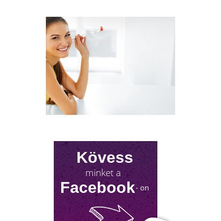
NYIROKRENDSZER KISOKOS
A nyirokrendszerünk fontosságáról keveset
hallani! Mutatjuk, mit tehetsz érte!
Kövess
minket a
Facebook
- on