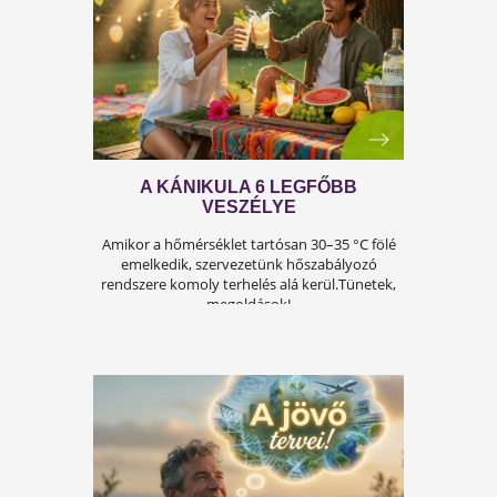
MEGOLDÁSAI
A férfiasság, vagy más néven a szexuális
teljesítmény, sok férfi számára központi kérdé
az életben. Nem csupán a testi egészséget,
hanem az önbecsülést is befolyásolja.