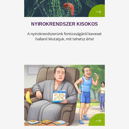
A KÁNIKULA 6 LEGFŐBB
VESZÉLYE
Amikor a hőmérséklet tartósan 30–35 °C fölé
emelkedik, szervezetünk hőszabályozó
rendszere komoly terhelés alá kerül.Tünetek,
megoldások!