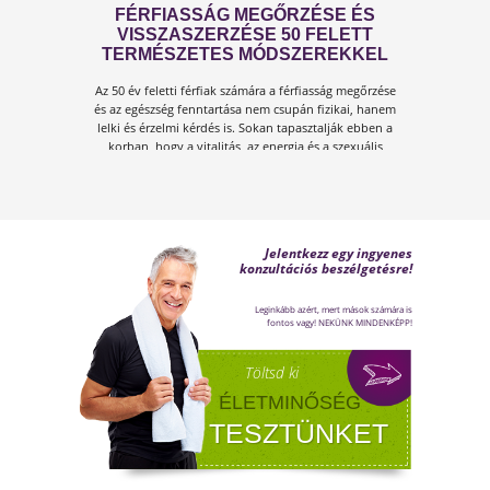
FÉRFI VÁLTOZÓKOR - A
LEHETŐSÉGET LÁSD MEG BENNE
Sokan gondolják, hogy a változókor csak a
nőket érinti. Valójában a férfiaknál is
jelentkezik a tesztoszteronszint fokozatos
csökkenése, amit andropauzának vagy
férfiklimaxnak nevezünk. Honnan tudod, hog
elért téged is? Hogyan tudod megállítani?
Milyen lehetőségeket rejt? Olvass tovább!