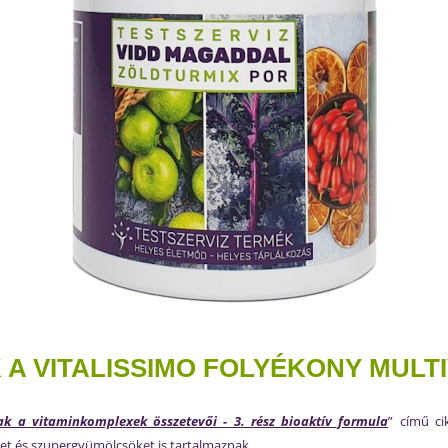
A VITALISSIMO FOLYÉKONY MULTI
k a vitaminkomplexek összetevői - 3. rész bioaktív formula
” című ci
et és szupergyümölcsöket is tartalmaznak.