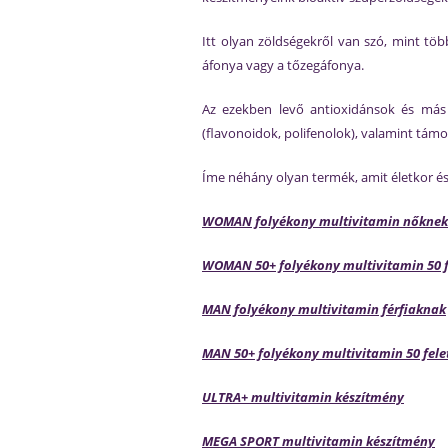
Itt olyan zöldségekről van szó, mint tö
áfonya vagy a tőzegáfonya.
Az ezekben levő antioxidánsok és más é
(flavonoidok, polifenolok), valamint támog
Íme néhány olyan termék, amit életkor és
WOMAN folyékony multivitamin nőknek
WOMAN 50+ folyékony multivitamin 50 f
MAN folyékony multivitamin férfiaknak
MAN 50+ folyékony multivitamin 50 felet
ULTRA+ multivitamin készítmény
MEGA SPORT multivitamin készítmény