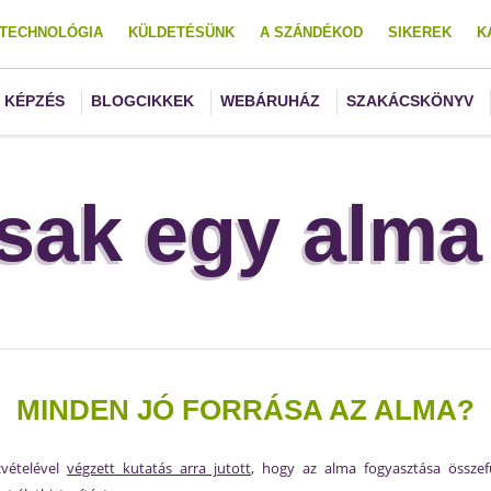
TECHNOLÓGIA
KÜLDETÉSÜNK
A SZÁNDÉKOD
SIKEREK
K
KÉPZÉS
BLOGCIKKEK
WEBÁRUHÁZ
SZAKÁCSKÖNYV
sak egy alma 
MINDEN JÓ FORRÁSA AZ ALMA?
zvételével
végzett kutatás arra jutott
, hogy az alma fogyasztása össze