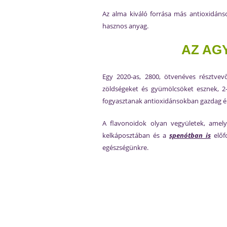
Az alma kiváló forrása más antioxidáns
hasznos anyag.
AZ AG
Egy 2020-as, 2800, ötvenéves résztve
zöldségeket és gyümölcsöket esznek, 2
fogyasztanak antioxidánsokban gazdag él
A flavonoidok olyan vegyületek, amel
kelkáposztában és a
spenótban is
előfo
egészségünkre.