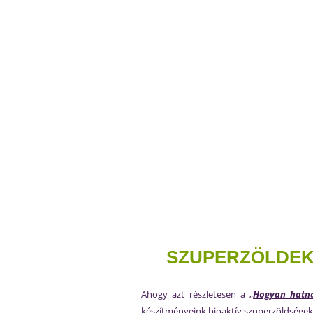
SZUPERZÖLDEK 
Ahogy azt részletesen a „
Hogyan hatna
készítményeink bioaktív szuperzöldségek