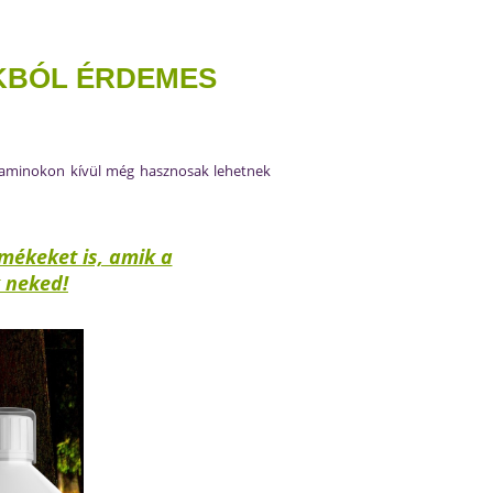
KBÓL ÉRDEMES
itaminokon kívül még hasznosak lehetnek
mékeket is, amik a
k neked!