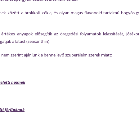
bbek között a brokkoli, cékla, és olyan magas flavonoid-tartalmú bogyós g
rtékes anyagok elősegítik az öregedési folyamatok lelassítását, jóték
atják a látást (zeaxanthin).
 nem szerint ajánlunk a benne levő szuperélelmiszerek miatt:
eletti nőknek
ti férfiaknak