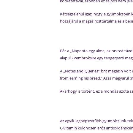
kockázatával, azonban ez sajnos nem jelen
Kétségtelenül igaz, hogy a gyümölcsben 
hozzájárul a magas rosttartalma és a benn
Bár a „Naponta egy alma, az orvost távo
alapul. (
Pembroksire
egy tengerparti meg
A
„
Notes and Queries” brit magazin
volt 
from earning his bread.” Azaz magyarul (n
Akárhogy is történt, ez a mondás azóta sz
Az egyik legnépszerűbb gyümölcsünk tele 
C-vitamin különösen erős antioxidánsként