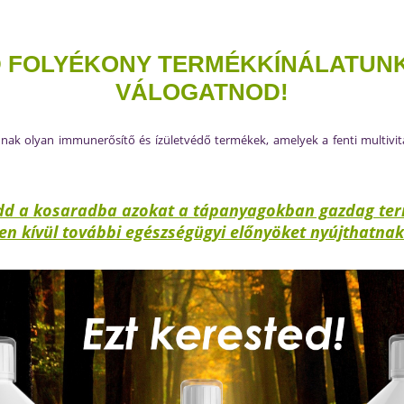
ÉD FOLYÉKONY TERMÉKKÍNÁLATUN
VÁLOGATNOD!
nak olyan immunerősítő és ízületvédő termékek, amelyek a fenti multiv
tedd a kosaradba azokat a tápanyagokban gazdag ter
en kívül további egészségügyi előnyöket nyújthatna