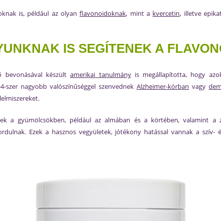
oknak is, például az olyan
flavonoidoknak
, mint a
kvercetin
, illetve epi
YUNKNAK IS SEGÍTENEK A FLAVON
vő bevonásával készült
amerikai tanulmány
is megállapította, hogy azo
-4-szer nagyobb valószínűséggel szenvednek
Alzheimer-kórban
vagy
dem
elmiszereket.
yek a gyümölcsökben, például az almában és a körtében, valamint a 
rdulnak. Ezek a hasznos vegyületek, jótékony hatással vannak a szív- és