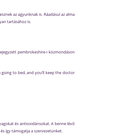
t tesznek az agyunknak is. Ráadásul az alma
yan tartásához is.
n lejegyzett pembrokeshire-i közmondáson
 going to bed, and you’ll keep the doctor
nyagokat és antioxidánsokat. A benne lévő
és így támogatja a szervezetünket.