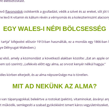
t életbiztosítást.
levő
flavonoidok
csökkentik a gyulladást, védik a szívet és az ereket, sőt jó
e levő K-vitamin és kálium révén a vérnyomás és a koleszterinszint alacson
EGY WALES-I NÉPI BÖLCSESSÉG
l tartja” kifejezést először 1913-ban használták, ez a mondás egy 1866-ba
ye Délnyugat-Walesben.)
az első, amely a közmondást a következő alakban közölte: „Eat an apple on
em szó szerint): „Lefekvés előtt egy alma, az orvost kenyér nélkül hagyja.”
éles körben elterjedt, és az alma népszerűsége ma is töretlen.
MIT AD NEKÜNK AZ ALMA?
van tápanyagokkal, beleértve a rostokat (pektin), vitaminokat, ásványi a
 működik, semlegesíti a szabad gyökökként ismert káros vegyületrészeket, 