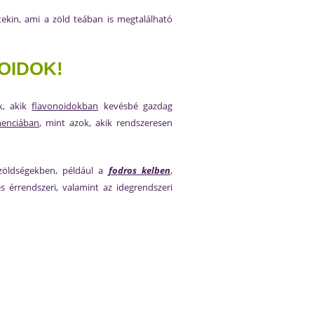
katekin, ami a zöld teában is megtalálható
OIDOK!
k, akik
flavonoidokban
kevésbé gazdag
enciában
, mint azok, akik rendszeresen
zöldségekben, például a
fodros kelben
,
 érrendszeri, valamint az idegrendszeri