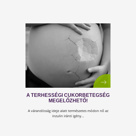
ÍGY FEJLESZTI GYERMEKEDET A
GYURMÁZÁS
Minden okod megvan arra, hogy örülj...