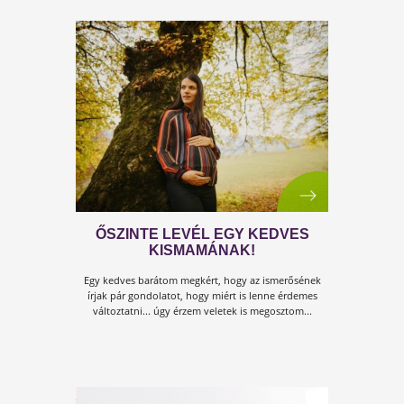
A TERHESSÉGI CUKORBETEGSÉ
MEGELŐZHETŐ!
A várandósság ideje alatt természetes módon nő az
inzulin iránti igény...