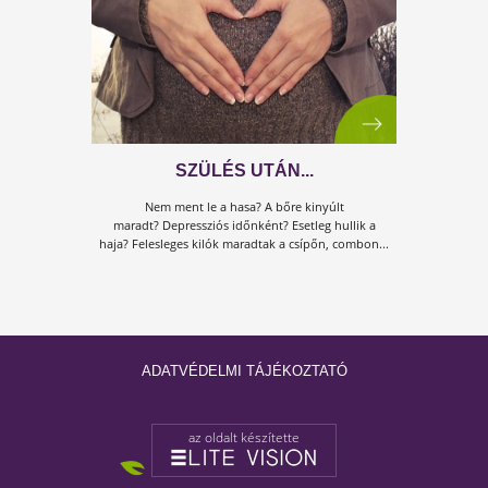
SZÜLÉS UTÁN
Nem ment le a hasad? A bőröd kinyúlt
maradt? Depressziós vagy időnként? Esetleg hullik a
ADATVÉDELMI TÁJÉKOZTATÓ
hajad? Felesleges kilók maradtak a csípőn, combon,
fenéken?
az oldalt készítette