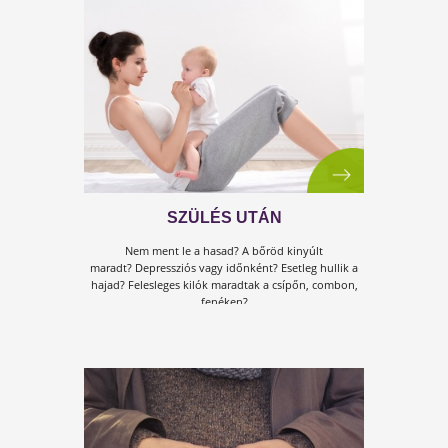
ŐSZINTE LEVÉL EGY KEDVES
KISMAMÁNAK!
Egy kedves barátom megkért, hogy az ismerősének
írjak pár gondolatot, hogy miért is lenne érdemes
változtatni... úgy érzem veletek is megosztom...