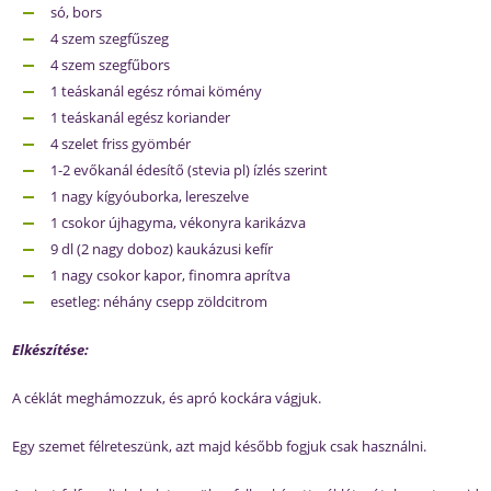
só, bors
4 szem szegfűszeg
4 szem szegfűbors
1 teáskanál egész római kömény
1 teáskanál egész koriander
4 szelet friss gyömbér
1-2 evőkanál édesítő (stevia pl) ízlés szerint
1 nagy kígyóuborka, lereszelve
1 csokor újhagyma, vékonyra karikázva
9 dl (2 nagy doboz) kaukázusi kefír
1 nagy csokor kapor, finomra aprítva
esetleg: néhány csepp zöldcitrom
Elkészítése:
A céklát meghámozzuk, és apró kockára vágjuk.
Egy szemet félreteszünk, azt majd később fogjuk csak használni.