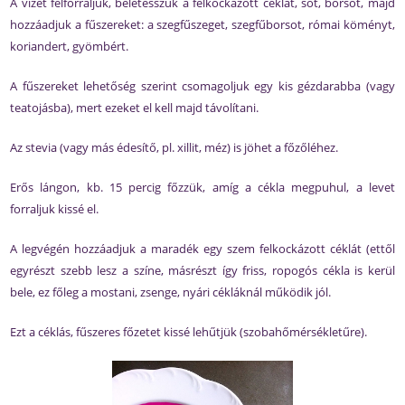
A vizet felforraljuk, beletesszük a felkockázott céklát, sót, borsot, majd
hozzáadjuk a fűszereket: a szegfűszeget, szegfűborsot, római köményt,
koriandert, gyömbért.
A fűszereket lehetőség szerint csomagoljuk egy kis gézdarabba (vagy
teatojásba), mert ezeket el kell majd távolítani.
Az stevia (vagy más édesítő, pl. xillit, méz) is jöhet a főzőléhez.
Erős lángon, kb. 15 percig főzzük, amíg a cékla megpuhul, a levet
forraljuk kissé el.
A legvégén hozzáadjuk a maradék egy szem felkockázott céklát (ettől
egyrészt szebb lesz a színe, másrészt így friss, ropogós cékla is kerül
bele, ez főleg a mostani, zsenge, nyári cékláknál működik jól.
Ezt a céklás, fűszeres főzetet kissé lehűtjük (szobahőmérsékletűre).