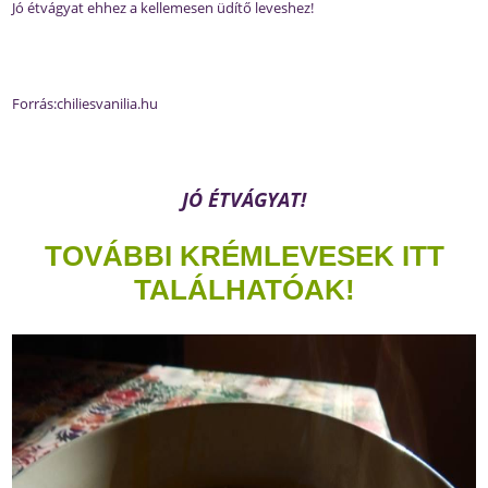
Jó étvágyat ehhez a kellemesen üdítő leveshez!
Forrás:chiliesvanilia.hu
JÓ ÉTVÁGYAT!
TOVÁBBI KRÉMLEVESEK ITT
TALÁLHATÓAK!