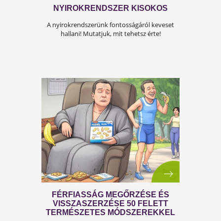
ÍGY KERÜLD EL AZ
ISKOLAKEZDÉSI ŐRÜLETET!
Az iskolakezdés sok családban nem
örömteli új kezdet, hanem egy stresszes
átállás. Ugyanakkor lehet jól csinálni!
Olvass tovább a tippekért!