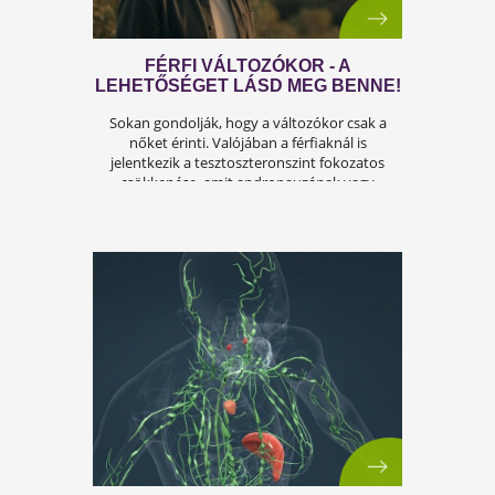
A FÉRFIASSÁG PROBLÉMÁJA:
OKAI, TÜNETEI ÉS LEHETSÉGES
MEGOLDÁSAI
A férfiasság, vagy más néven a szexuális
teljesítmény, sok férfi számára központi kérdé
az életben. Nem csupán a testi egészséget,
hanem az önbecsülést is befolyásolja.