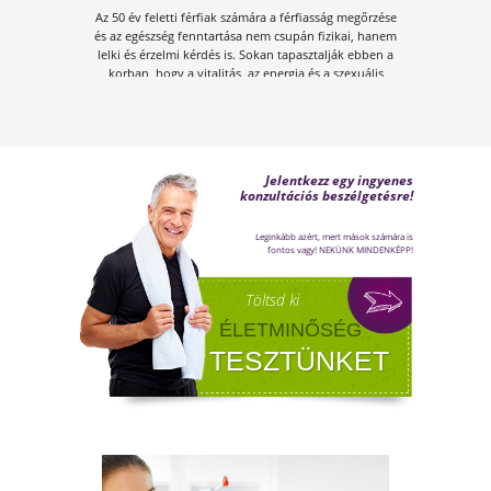
A KÁNIKULA 6 LEGFŐBB
VESZÉLYE
Amikor a hőmérséklet tartósan 30–35 °C fölé
emelkedik, szervezetünk hőszabályozó
rendszere komoly terhelés alá kerül.Tünetek,
megoldások!