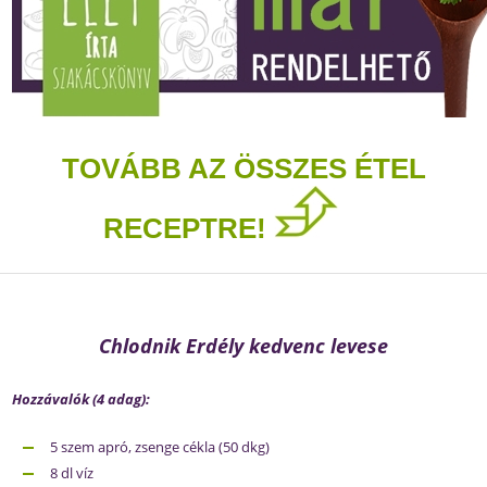
TOVÁBB AZ ÖSSZES ÉTEL
RECEPTRE!
Chlodnik Erdély kedvenc levese
Hozzávalók (4 adag):
5 szem apró, zsenge cékla (50 dkg)
8 dl víz