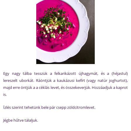
Egy nagy tálba tesszük a felkarikázott újhagymát, és a (héjastul)
lereszelt uborkát. Ráöntjük a kaukázusi kefírt (vagy natúr joghurtot),
majd erre öntjük a a céklás levet, és összekeverjük. Hozzáadjuk a kaprot
is.
Ízlés szerint tehetünk bele pár csepp zöldcitromlevet.
Jégbe hűtve tálaljuk.