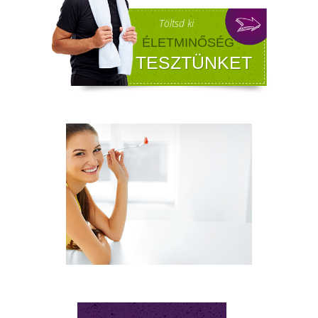
FÉRFI VÁLTOZÓKOR - A
LEHETŐSÉGET LÁSD MEG BENNE
Sokan gondolják, hogy a változókor csak a
nőket érinti. Valójában a férfiaknál is
jelentkezik a tesztoszteronszint fokozatos
csökkenése, amit andropauzának vagy
férfiklimaxnak nevezünk. Honnan tudod, hog
elért téged is? Hogyan tudod megállítani?
Milyen lehetőségeket rejt? Olvass tovább!