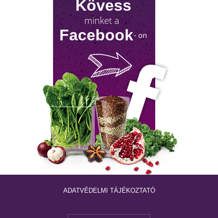
Kövess
minket a
Facebook
- on
NYIROKRENDSZER KISOKOS
A nyirokrendszerünk fontosságáról keveset
hallani! Mutatjuk, mit tehetsz érte!
ADATVÉDELMI TÁJÉKOZTATÓ