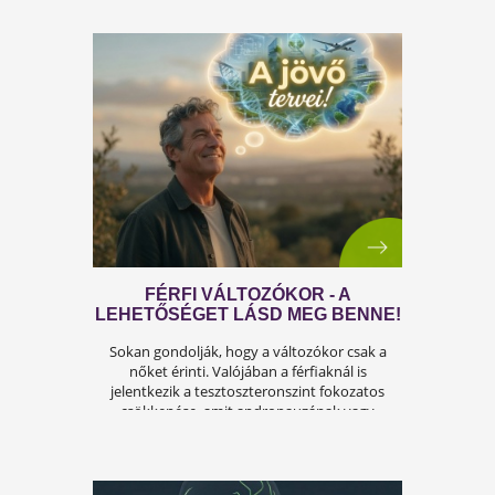
teljesítmény, sok férfi számára központi kérdé
az életben. Nem csupán a testi egészséget,
hanem az önbecsülést is befolyásolja.
ÍGY KERÜLD EL AZ