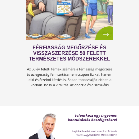
A KÁNIKULA 6 LEGFŐBB
VESZÉLYE
Amikor a hőmérséklet tartósan 30–35 °C fölé
emelkedik, szervezetünk hőszabályozó
rendszere komoly terhelés alá kerül.Tünetek,
megoldások!