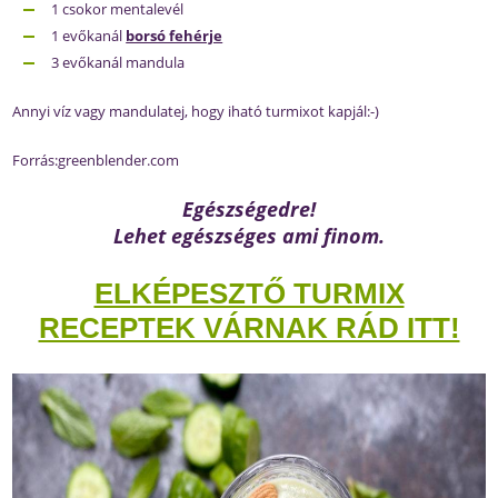
1 csokor mentalevél
1 evőkanál
borsó fehérje
3 evőkanál mandula
Annyi víz vagy mandulatej, hogy iható turmixot kapjál:-)
Forrás:
greenblender.com
Egészségedre!
Lehet egészséges ami finom.
ELKÉPESZTŐ TURMIX
RECEPTEK VÁRNAK RÁD ITT!