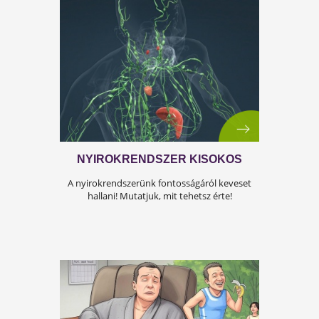
ISKOLAKEZDÉSI ŐRÜLETET!
Az iskolakezdés sok családban nem
örömteli új kezdet, hanem egy stresszes
átállás. Ugyanakkor lehet jól csinálni!
Olvass tovább a tippekért!