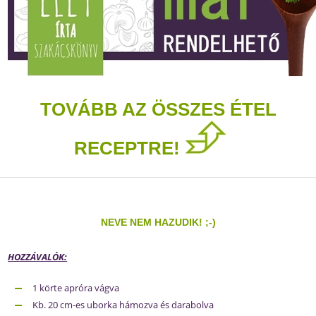
TOVÁBB AZ ÖSSZES ÉTEL
RECEPTRE!
NEVE NEM HAZUDIK! ;-)
HOZZÁVALÓK:
1 körte apróra vágva
Kb. 20 cm-es uborka hámozva és darabolva