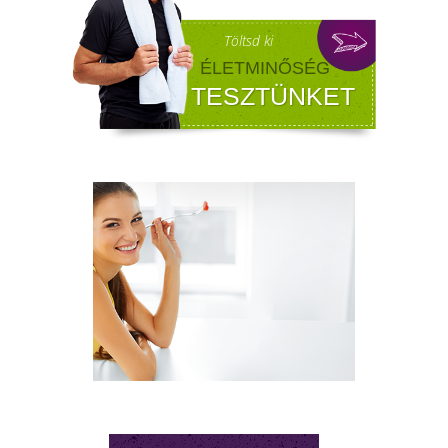
jelentkezik a tesztoszteronszint fokozatos
csökkenése, amit andropauzának vagy
férfiklimaxnak nevezünk. Honnan tudod, hog
elért téged is? Hogyan tudod megállítani?
Milyen lehetőségeket rejt? Olvass tovább!
NYIROKRENDSZER KISOKOS
A nyirokrendszerünk fontosságáról keveset