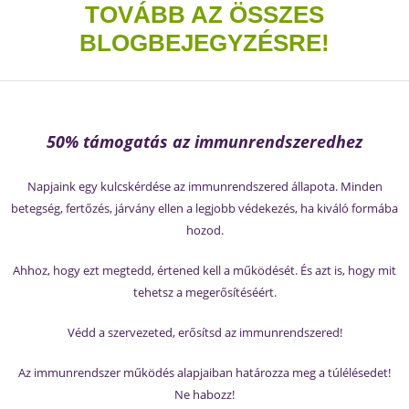
TOVÁBB AZ ÖSSZES
BLOGBEJEGYZÉSRE!
50% támogatás az immunrendszeredhez
Napjaink egy kulcskérdése az immunrendszered állapota. Minden
betegség, fertőzés, járvány ellen a legjobb védekezés, ha kiváló formába
hozod.
Ahhoz, hogy ezt megtedd, értened kell a működését. És azt is, hogy mit
tehetsz a megerősítéséért.
Védd a szervezeted, erősítsd az immunrendszered!
Az immunrendszer működés alapjaiban határozza meg a túlélésedet!
Ne habozz!