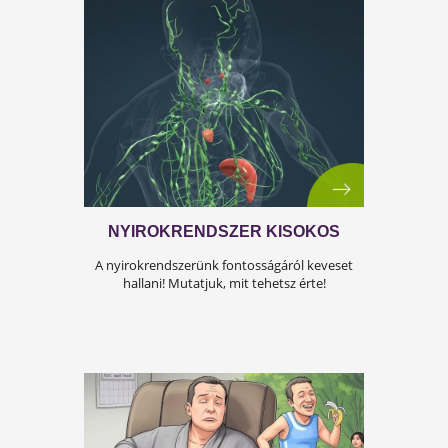
A KÁNIKULA 6 LEGFŐBB
VESZÉLYE
Amikor a hőmérséklet tartósan 30–35 °C fölé
emelkedik, szervezetünk hőszabályozó
rendszere komoly terhelés alá kerül.Tünetek,
megoldások!