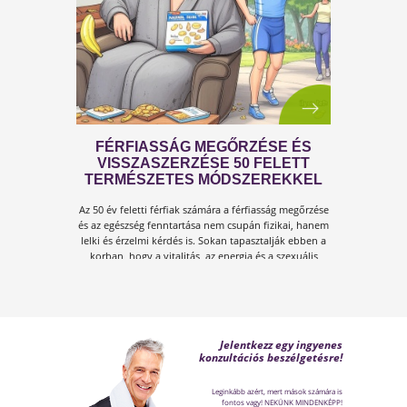
FÉRFI VÁLTOZÓKOR - A
LEHETŐSÉGET LÁSD MEG BENNE
Sokan gondolják, hogy a változókor csak a
nőket érinti. Valójában a férfiaknál is