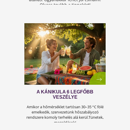
A FÉRFIASSÁG PROBLÉMÁJA:
OKAI, TÜNETEI ÉS LEHETSÉGES
MEGOLDÁSAI
A férfiasság, vagy más néven a szexuális
teljesítmény, sok férfi számára központi kérdé
az életben. Nem csupán a testi egészséget,
hanem az önbecsülést is befolyásolja.