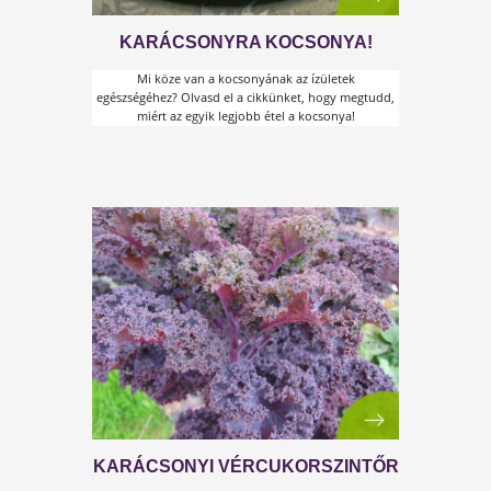
ELÉG A GÁZOKBÓL!
Ettél már olyan ételt, amitől puffadtnak
érezted magad? Tegyél az emésztésedért!
Olvasd el a cikkünket!