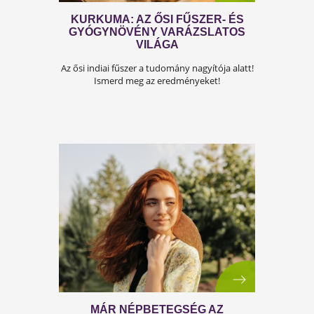
KIRÁLYOK FŰSZERÉNEK TITKAI
Régen csak a kevesek ételeit ízesítette, ma má
bárki hozzájuthat. Ismerd meg a szerecsendiót