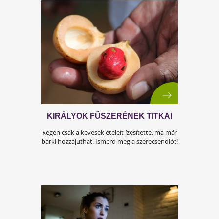
Régi diők gyógyszere a köménymag. Tudd
meg, miért!