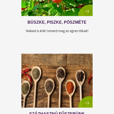
hozzánk? További érdekességekért kattints!
UTOLÉRJÜK EURÓPÁT?