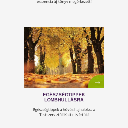
MEGJELENT A KULCS AZ
ÉLETMÓDVÁLTÁSHOZ KÖNYV
Kulcs az életmódváltáshoz - Testszerviz
esszencia új könyv megérkezett!