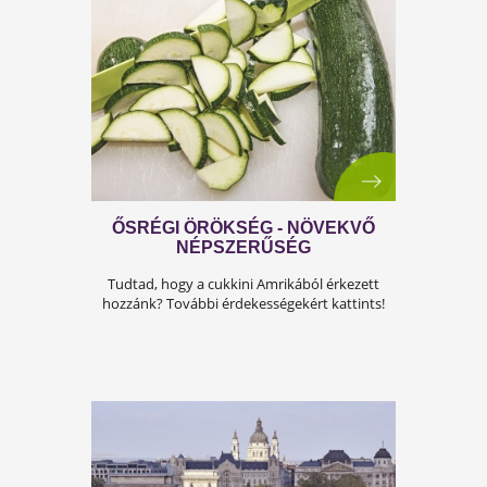
TENNI KELL, NINCS MESE!
Nincsenek "csodaszerek", bár sokat írnak róla
Kattints az igazságért!