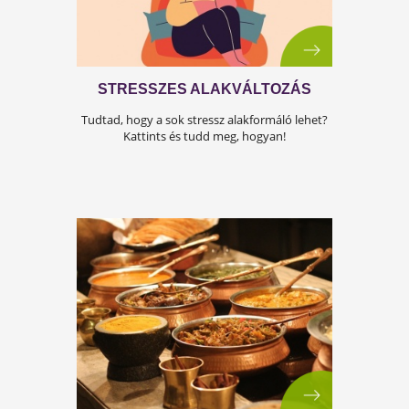
SZÍVHEZ SZÓLÓ NYÁRI SZAVAK
A szíved és a hőség nem jó barátai egymásnak
Olvasd el, miért és mit tegyél?