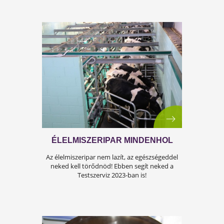
Tudd meg a cikkünkből!
KÉRSZ MÉG EGY SZELETET?