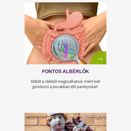
VIRSLIPARÁDÉ
Az újévköszöntő ételeink sorában az újévi
malac mellett a virsli a legnépszerűbb. Tudj
meg többet róla!