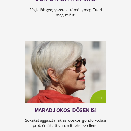
Nálunk is tarolnak a civilizációs betegségek, n
várd meg, míg utolérnek!
BÜSZKE, PISZKE, PÖSZMÉTE