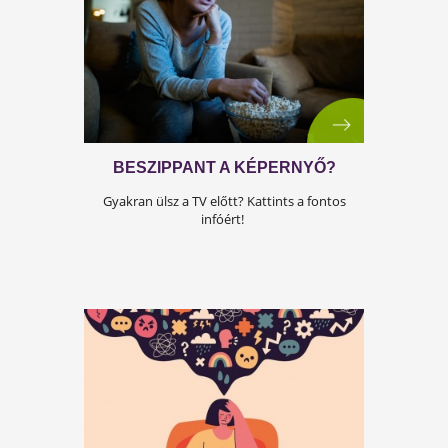
MARADJ OKOS IDŐSEN IS!
Sokakat aggasztanak az időskori gondolkodás
problémák. Itt van, mit tehetsz ellene!