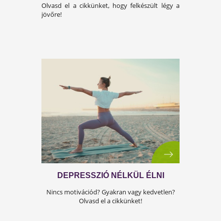
STRESSZES ALAKVÁLTOZÁS
Tudtad, hogy a sok stressz alakformáló lehet
Kattints és tudd meg, hogyan!