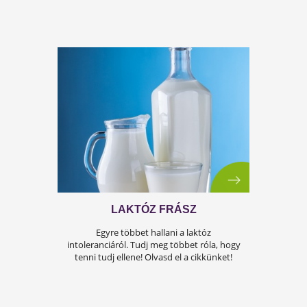
ÉLELMISZERIPAR MINDENHOL
Az élelmiszeripar nem lazít, az egészségeddel
neked kell törődnöd! Ebben segít neked a
Testszerviz 2023-ban is!