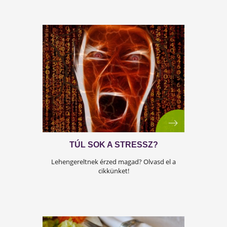
KURKUMA: AZ ŐSI FŰSZER- ÉS
GYÓGYNÖVÉNY VARÁZSLATOS
VILÁGA
Az ősi indiai fűszer a tudomány nagyítója alatt
Ismerd meg az eredményeket!