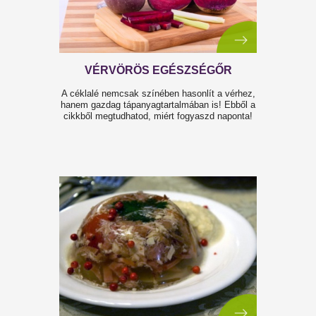
ÁLNÉVEN BUJKÁLÓ CUKROK
Tudod milyen neveken találod meg a cukrot 
címkéken? Olvasd el a cikket!