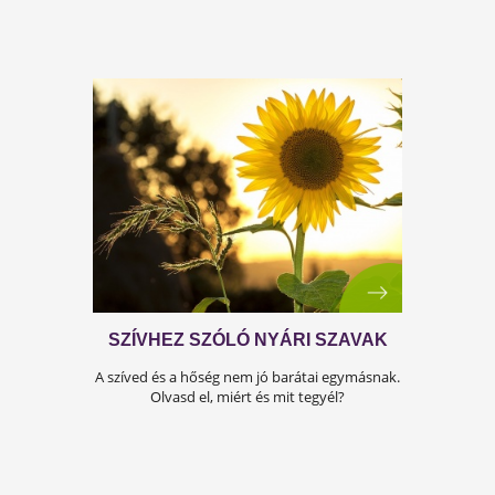
Neked is érik! Ismerd meg ez egres titkait!
SZÁZHASZNÚ FŰSZERÜNK