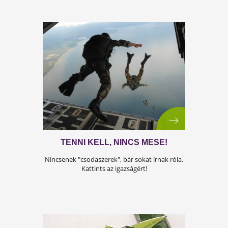
EGÉSZSÉGTIPPEK
LOMBHULLÁSRA
Egészségtippek a hűvös hajnalokra a
Testszerviztől! Kattints értük!