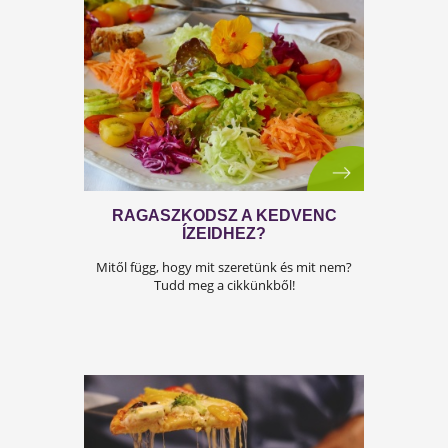
MÁR NÉPBETEGSÉG AZ
ALLERGIA! TÉGED IS ÉRINT?
Allergia, a csendes járvány, olvasd el, mit
tehetsz!