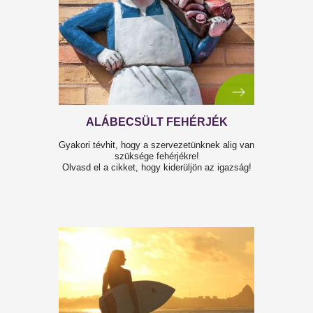
GYERMEKEINK KARÁCSONYA
Ebből a cikkből megtudhatod, hogy a
Testszerviz miben segít téged a róluk való
karácsonyi gondoskodásban!