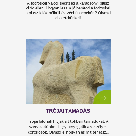
TISZTÁN ÉGJEN!
Szükség lenne a testsúlyunk kontrolljára, de e
zsírégetés nélkül nem megy! Olvasd el, mitől é
jól a zsír!