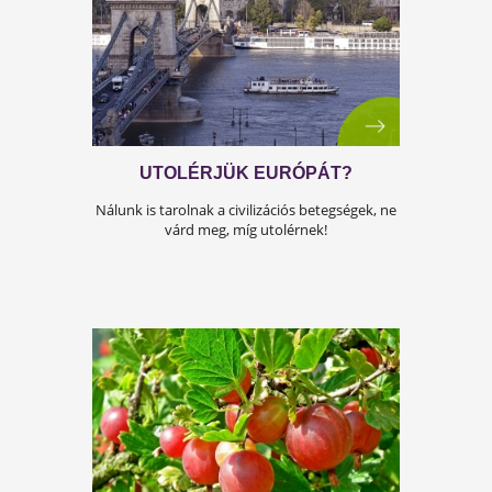
ŐSRÉGI ÖRÖKSÉG - NÖVEKVŐ
NÉPSZERŰSÉG
Tudtad, hogy a cukkini Amrikából érkezett