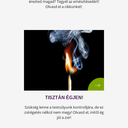
RAGASZKODSZ A KEDVENC
ÍZEIDHEZ?
Mitől függ, hogy mit szeretünk és mit nem?