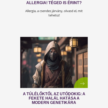
BESZIPPANT A KÉPERNYŐ?
Gyakran ülsz a TV előtt? Kattints a fontos
infóért!