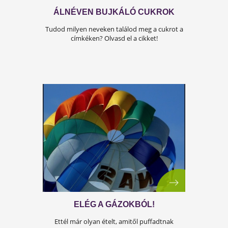
TÚL SOK A STRESSZ?
Lehengereltnek érzed magad? Olvasd el a
cikkünket!