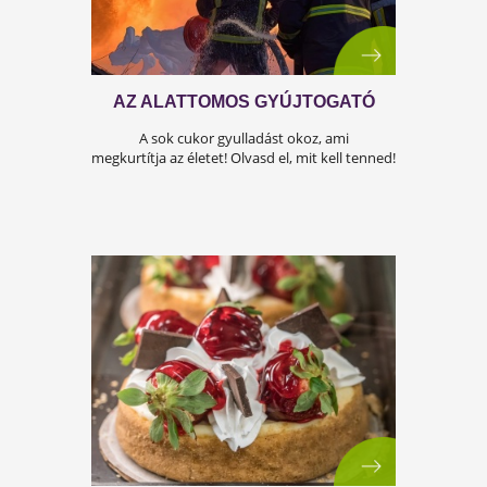
DEPRESSZIÓ NÉLKÜL ÉLNI
Nincs motivációd? Gyakran vagy kedvetlen?
Olvasd el a cikkünket!