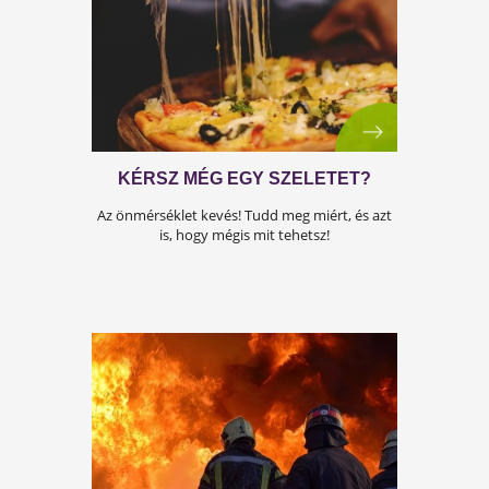
A TÚLÉLŐKTŐL AZ UTÓDOKIG: A
FEKETE HALÁL HATÁSA A
MODERN GENETIKÁRA
Olvasd el a cikkünket, hogy felkészült légy 
jövőre!