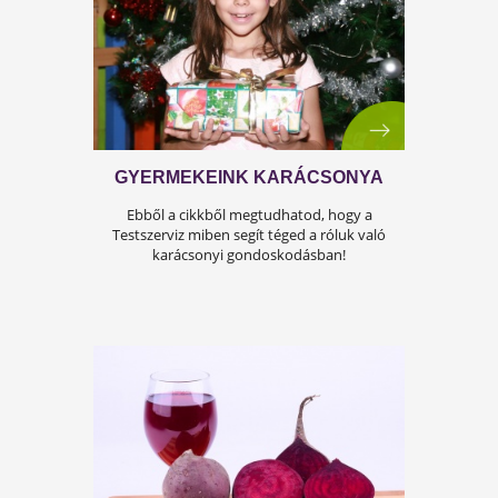
AZ ALATTOMOS GYÚJTOGATÓ
A sok cukor gyulladást okoz, ami
megkurtítja az életet! Olvasd el, mit kell tenned