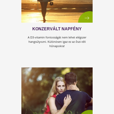
VÉRVÖRÖS EGÉSZSÉGŐR
A céklalé nemcsak színében hasonlít a vérhez
hanem gazdag tápanyagtartalmában is!
Ebből 
cikkből megtudhatod, miért fogyaszd naponta!