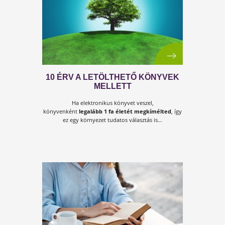
NÉLKÜL?
10+1 egyszerű lépés az életmódváltáshoz.
AZ EGÉSZSÉG 3 ALAPPILLÉRE