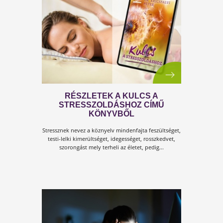
ONLINE TESTSZERVIZ - A
TESTSZERVIZ AZ ONLINE TÉRBE
KÖLTÖZIK!
Március óta új jelmondatunk szerint él a Testszerviz!
„A Testszerviz az online térbe költözik!” De mit is jele
ez konkrétan?