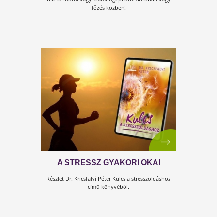
STRESSZ-FAKTOROK A
MINDENNAPOKBAN
Aki ma azt mondja, hogy nem stresszes az élete, az
nem érti, hogy mi is a stressz! Honnan is tudná?