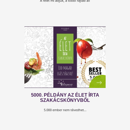
50%-KAL TÁMOGATJUK AZ
IMMUNRENDSZERED
A felét mi adjuk, a többi rajtad áll