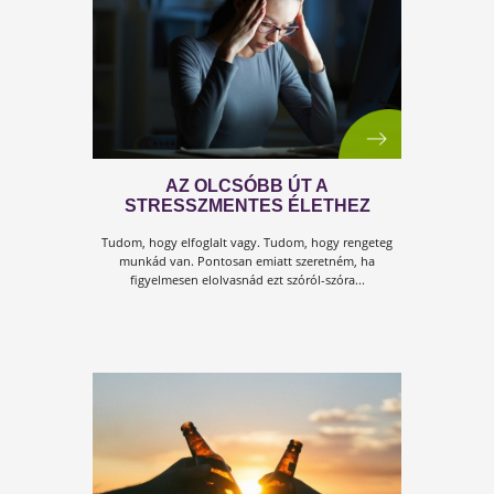
HOGYAN CSINÁLJ
HANGOSKÖNYVET 2 PERC ALAT
Nincs időd olvasni? Hallgass elektronikus könyvet a
telefonodról vagy számítógépedről autóban vagy