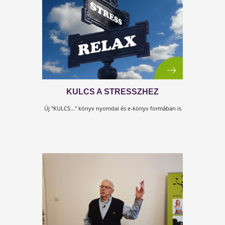
STRESSZ AZ ORVOS SZEMÉVEL
Stressz a lelke mindennek? - A 21. század új
stresszforrása