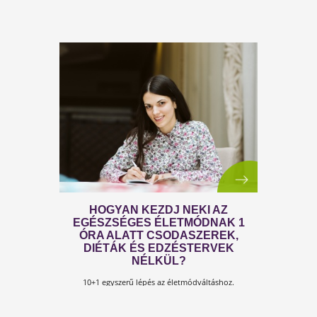
TESTSZERVIZ TUDÁSTÁR
Mások még keresik az utat, te megtaláltad a
kapaszkodókat, a helyes irányt!