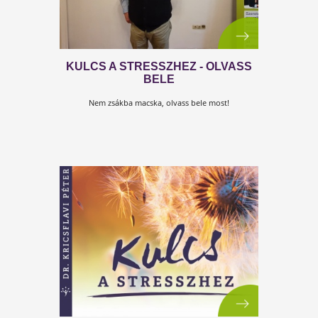
KULCS A STRESSZHEZ
Új "KULCS..." könyv nyomdai és e-könyv formában i