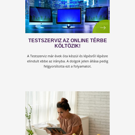
EGY ÖRÖKZÖLD TÉMA – STRESS
A mai ember élete csupa stressz. Mindennapos
küzdelem a túlélésért, a munkánkért, konfliktusok a
családban, az életben...lehet ezzel valamit kezdeni?