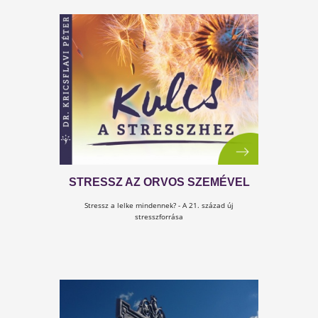
5000. PÉLDÁNY AZ ÉLET ÍRTA
SZAKÁCSKÖNYVBŐL
5.000 ember nem tévedhet...