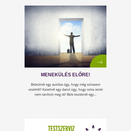
AZ EMBERISÉG LEGNAGYOBB
PROBLÉMÁJA
Járványok, gazdasági válságok, klímahelyzet. Mind olyan
dolgok, amik naponta az újságok címlapján szerepelnek
Emberek milliárdjait érintik valamennyire. Mégis...