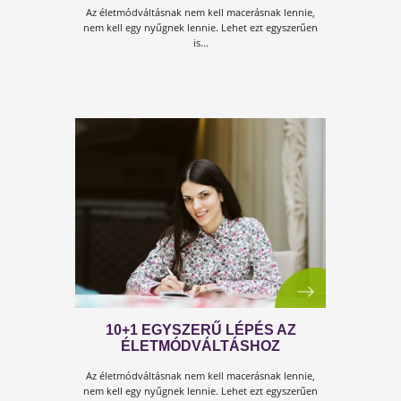
AZ OLCSÓBB ÚT A
STRESSZMENTES ÉLETHEZ
Tudom, hogy elfoglalt vagy. Tudom, hogy rengeteg
munkád van. Pontosan emiatt szeretném, ha
figyelmesen elolvasnád ezt szóról-szóra...