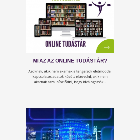
BEMUTATJUK A KULCS A
STRESSZOLDÁSHOZ CÍMŰ
KÖNYVÜNK SZERZŐJÉT
Kricsfalvi Péter belgyógyász, reumatológus szakorvos,
egészségügyi menedzser. Közel 50 éve gyógyít, volt
kórházi osztályvezető főorvos, magánklinika igazgató.