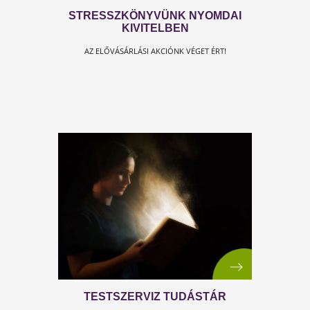
KULCS A STRESSZHEZ - OLVASS
BELE
Nem zsákba macska, olvass bele most!