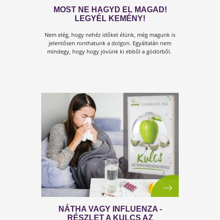
A
z életmódváltásnak nem kell macerásnak lennie,
nem kell egy nyűgnek lennie.
Lehet ezt egyszerűen
is...