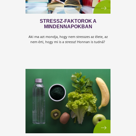
STRESSZ, CUKORBETEGSÉG ÉS
SÚLYPROBLÉMÁK
Bár a stressz kétarcúságáról sokat hallani, mégse
gondolja azt az ember, hogy ez őt is gyakran érint
Sőt, az sem tűnik fel, hogy...