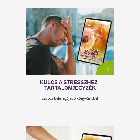
19. SZÁZADI TITOK A FOGYÁSHO
Miután elolvastad ezeket a sorokat,
soha nem fogs
ugyanúgy tekinteni
magadra, a testedre és a
fogyásra...