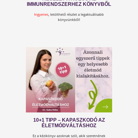
10+1 EGYSZERŰ LÉPÉS AZ
ÉLETMÓDVÁLTÁSHOZ
Az életmódváltásnak nem kell macerásnak lennie,
nem kell egy nyűgnek lennie. Lehet ezt egyszerűen
is...