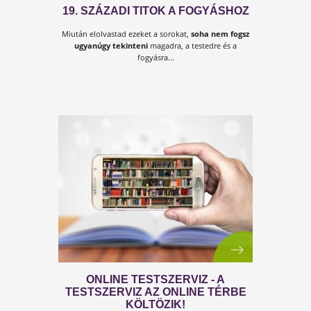
10 ÉRV A LETÖLTHETŐ KÖNYVEK
MELLETT
Ha elektronikus könyvet veszel,
könyvenként
legalább 1 fa életét megkímélted
, íg
ez egy környezet tudatos választás is...