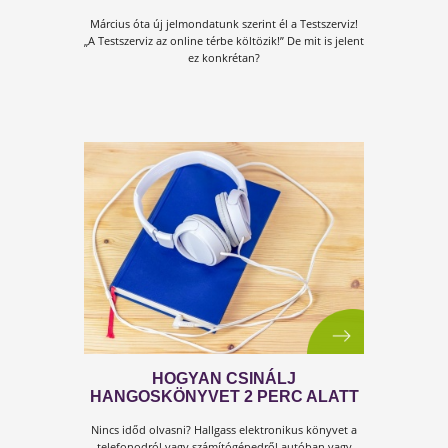
KULCSKÖNYVEINK
KÉZIKÖNYVEK!
Ma, amikor kevés időnk van olvasására, könyvek
forgatására, a helyzet azt kívánja meg, hogy az egészség
életmód témájában kézikönyvek álljanak rendelkezésre