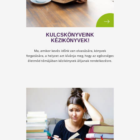
Tudtad, hogy
a valódi egészség valójában 3
pilléren
nyugszik? Gondolj ezekre, mint egy három lábú
székre. Ha bármelyik lábat kivesszük, a szék azonnal
felborul...