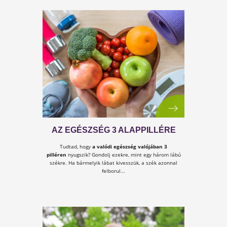
KULCS KÖNYVEK - A TITOK
FELTÁRUL
Lapozz bele a Kulcs könyveinkbe! Ingyenes részletek