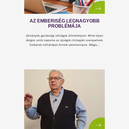
Részlet Dr. Kricsfalvi Péter Kulcs a stresszoldáshoz
című könyvéből.
KULCS A STRESSZHEZ -