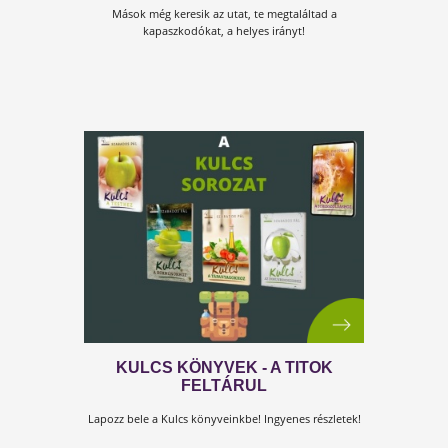
STRESSZKÖNYVÜNK NYOMDAI
KIVITELBEN
AZ ELŐVÁSÁRLÁSI AKCIÓNK VÉGET ÉRT!