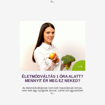
BARÁTI ÉLETMÓD-TANÁCS, AMIT
SOSE FOGADJ MEG...
Nem tudom te hogy vagy vele, de én inkább nem
terhelem a testemet olyannal, amire nincs szüksége..