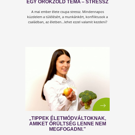
RÉSZLETEK A KULCS A
STRESSZOLDÁSHOZ CÍMŰ
KÖNYVBŐL
Stressznek nevez a köznyelv mindenfajta feszültséget
testi-lelki kimerültséget, idegességet, rosszkedvet,
szorongást mely terheli az életet, pedig...