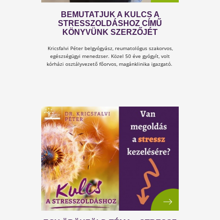
TARTALOMJEGYZÉK
Lapozz bele legújabb könyvünkbe!