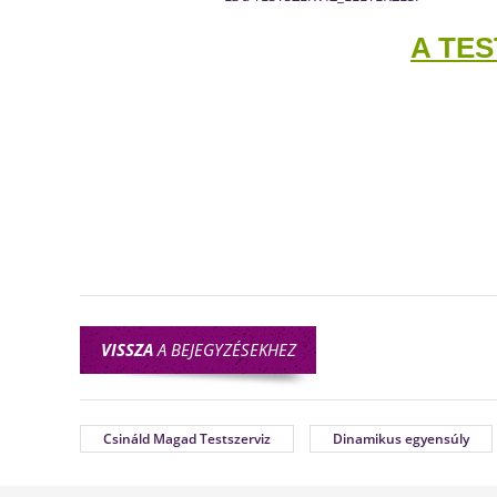
A TES
VISSZA
A BEJEGYZÉSEKHEZ
Csináld Magad Testszerviz
Dinamikus egyensúly