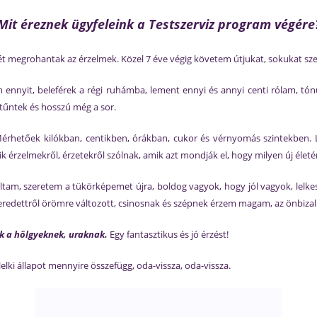
Mit éreznek ügyfeleink a Testszerviz program végére
t megrohantak az érzelmek. Közel 7 éve végig követem útjukat, sokukat sz
 ennyit, beleférek a régi ruhámba, lement ennyi és annyi centi rólam, tó
ltűntek és hosszú még a sor.
érhetőek kilókban, centikben, órákban, cukor és vérnyomás szintekben. L
rzelmekről, érzetekről szólnak, amik azt mondják el, hogy milyen új életé
m, szeretem a tükörképemet újra, boldog vagyok, hogy jól vagyok, lelkes
redettről örömre változott, csinosnak és szépnek érzem magam, az önbizalm
ek a hölgyeknek, uraknak.
Egy fantasztikus és jó érzést!
a lelki állapot mennyire összefügg, oda-vissza, oda-vissza.