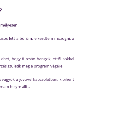
?
emélyesen.
nusos lett a bőröm, elkezdtem mozogni, a
ehet, hogy furcsán hangzik, ettől sokkal
rzés születik meg a program végére.
 vagyok a jövővel kapcsolatban, kipihent
am helyre állt,,,