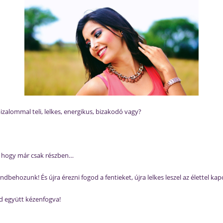
izalommal teli, lelkes, energikus, bizakodó vagy?
t, hogy már csak részben…
ndbehozunk! És újra érezni fogod a fentieket, újra lelkes leszel az élettel ka
ed együtt kézenfogva!