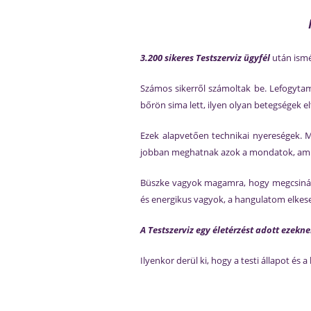
3.200 sikeres Testszerviz ügyfél
után ismé
Számos sikerről számoltak be. Lefogytam
bőrön sima lett, ilyen olyan betegségek e
Ezek alapvetően technikai nyereségek. M
jobban meghatnak azok a mondatok, amik é
Büszke vagyok magamra, hogy megcsinálta
és energikus vagyok, a hangulatom elkese
A Testszerviz egy életérzést adott ezekn
Ilyenkor derül ki, hogy a testi állapot és 