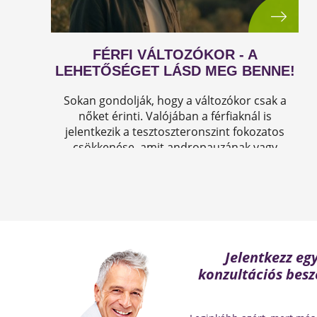
FÉRFI VÁLTOZÓKOR - A
LEHETŐSÉGET LÁSD MEG BENNE!
Sokan gondolják, hogy a változókor csak a
nőket érinti. Valójában a férfiaknál is
jelentkezik a tesztoszteronszint fokozatos
csökkenése, amit andropauzának vagy
férfiklimaxnak nevezünk. Honnan tudod, hogy
elért téged is? Hogyan tudod megállítani?
Milyen lehetőségeket rejt? Olvass tovább!
Jelentkezz eg
konzultációs besz