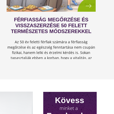
FÉRFIASSÁG MEGŐRZÉSE ÉS
VISSZASZERZÉSE 50 FELETT
TERMÉSZETES MÓDSZEREKKEL
Az 50 év feletti férfiak számára a férfiasság
megőrzése és az egészség fenntartása nem csupán
fizikai, hanem lelki és érzelmi kérdés is. Sokan
tapasztalják ebben a korban, hogy a vitalitás, az
energia és a szexuális teljesítmény csökkenhet, de
jó hír...
Kövess
minket a