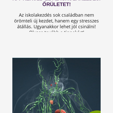
ŐRÜLETET!
Az iskolakezdés sok családban nem
örömteli új kezdet, hanem egy stresszes
átállás. Ugyanakkor lehet jól csinálni!
Olvass tovább a tippekért!