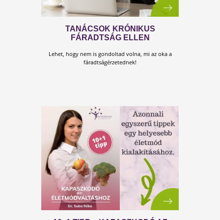
HOME OFFICE? KARANTÉN? MOS
VAN ITT AZ IDŐ AZ
ÉLETMÓDVÁLTÁSRA!
Nem lesz jobb alkalom! Emberek ezrei dolgoznak
otthonról (Te is?), és lehet, hogy van egy kis idejük
arra, hogy átgondolják az eddigi életmódjukat...