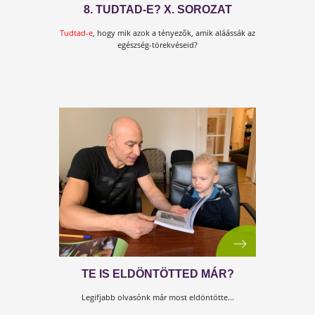
4. TUDTAD-E? XII. SOROZAT
Tudtad-e
, hogy az álomlátó alvásfázis is nagyon
fontos az agyunk működése szempontjából?