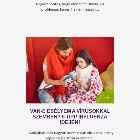
KULCS AZ IMMUNRENDSZER
HELYREÁLLÍTÁSA!!! HOGYAN?
AZONNALI ÉLETMÓDVÁLTÁSSAL
Ma különösen fontosak lettek azok a bárki által
megtehető életmódbeli változtatások, amelyekkel
bárki javíthat a saját immunrendszerének működésé