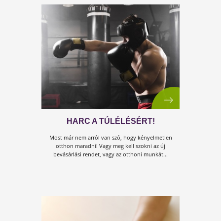
EGY VILÁGJÁRVÁNY MARGÓJÁR
Életbevágóan fontos tudnivalók, nem csak járvány
idejére.
INGYENES KISFÜZET!