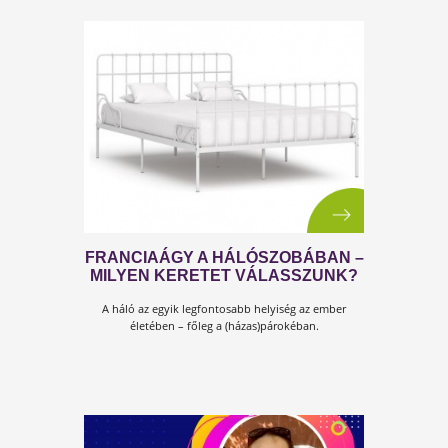
MINDIG ÁLMOS? ELLENŐRIZZE D-
VITAMIN SZINTJÉT!
Állandó álmosság esetén ezzel kezdd!