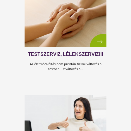
EGY SOKKAL NAGYOBB JÁRVÁNY
AMIRŐL SENKI NEM BESZÉL…
Vannak járványok, melyek sokkal súlyosabb károka
okoznak, sokkal több embert érintenek és sokkal