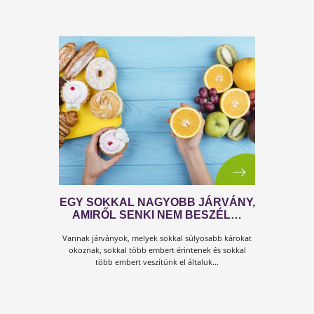
AZ EGÉSZSÉG 3 ALAPPILLÉRE
Tudtad, hogy
a valódi egészség valójában 3
pilléren
nyugszik? Gondolj ezekre, mint egy három lábú
székre. Ha bármelyik lábat kivesszük, a szék azonnal
felborul...