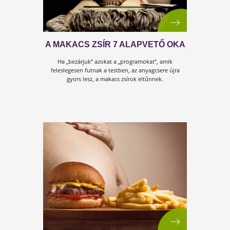
NORMÁLIS-E VAGY CSAK ANNAK
GONDOLJUK?
Normális-e az, hogy attól, amit megeszünk, megiszunk,
elfogyasztunk, fáradtakká, energiahiányosakká,
puffadtakká, lomhákká és elhízottakká válunk?