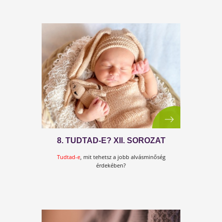
10+1 TIPP – KAPASZKODÓ AZ
ÉLETMÓDVÁLTÁSHOZ
Ez a kézikönyv azoknak szól, akik szeretnének
azonnali egyszerű tippeket egy helyesebb életmód
kialakításához.