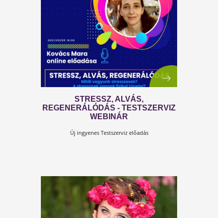
FRANCIAÁGY A HÁLÓSZOBÁBAN 
MILYEN KERETET VÁLASSZUNK?
A háló az egyik legfontosabb helyiség az ember
életében – főleg a (házas)párokéban.