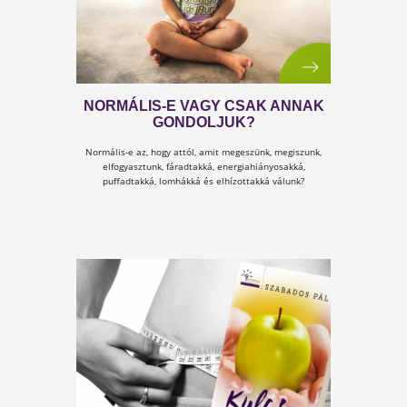
6. TUDTAD-E? XII. SOROZAT
Tudtad-e
, hogy mitől leszünk álmosak?