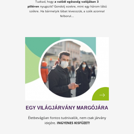
AZ ALVÁS FELTÉTELEI
Aludj jól!