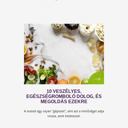
TANÁCSOK KRÓNIKUS
FÁRADTSÁG ELLEN
Lehet, hogy nem is gondoltad volna, mi az oka a
fáradtságérzetednek!