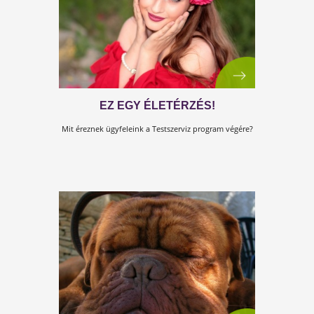
STRESSZ, ALVÁS,
REGENERÁLÓDÁS - TESTSZERVI
WEBINÁR
Új ingyenes Testszerviz előadás