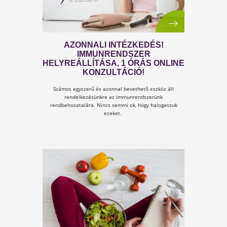
Most már nem arról van szó, hogy kényelmetlen
otthon maradni! Vagy meg kell szokni az új
bevásárlási rendet, vagy az otthoni munkát...