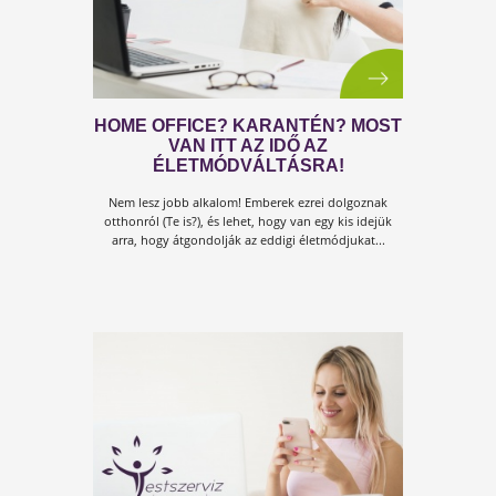
több embert veszítünk el általuk...
HARC A TÚLÉLÉSÉRT!