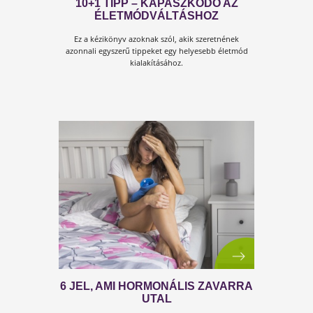
AZONNALI INTÉZKEDÉS!
IMMUNRENDSZER
HELYREÁLLÍTÁSA, 1 ÓRÁS ONLIN
KONZULTÁCIÓ!
Számos egyszerű és azonnal bevethető eszköz áll
rendelkezésünkre az immunrendszerünk
rendbehozatalára. Nincs semmi ok, hogy halogassuk
ezeket.