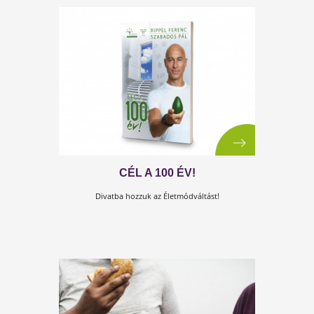
2. TUDTAD-E? XII. SOROZAT
Tudtad-e
, hogy miért fontos az alvás?