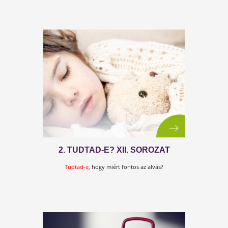
8. TUDTAD-E? XII. SOROZAT
Tudtad-e
, mit tehetsz a jobb alvásminőség
érdekében?