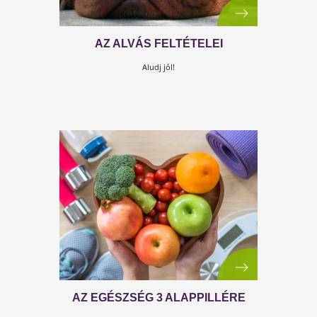
EZ EGY ÉLETÉRZÉS!
Mit éreznek ügyfeleink a Testszerviz program végére