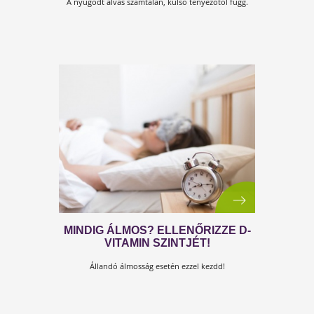
SZÉP ÁLMOKAT, DE HOGYAN?
A nyugodt alvás számtalan, külső tényezőtől függ.