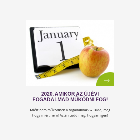
3. TUDTAD-E? XII. SOROZAT
Tudtad-e
, hogy a mélyalvási fázisok minősége kihat 
cukrok hasznosítására, és a következő napi gyorsan
felszívódó cukrok (szénhidrátok) iránti sóvárgásunkr