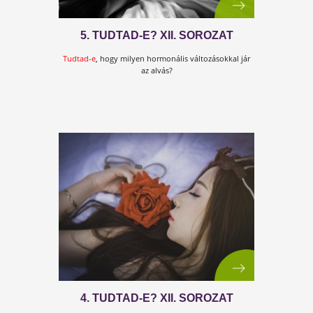
SZEMBEN? 5 TIPP INFLUENZA
IDEJÉN!
...valójában csak nagyon kevés olyan vírus van, amel
képes megfertőzni az embert...