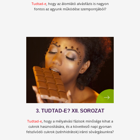
10 VESZÉLYES,
EGÉSZSÉGROMBOLÓ DOLOG, ÉS
MEGOLDÁS EZEKRE
A tested egy olyan "gépezet", ami azt a minőséget ad
vissza, amit beleteszel.