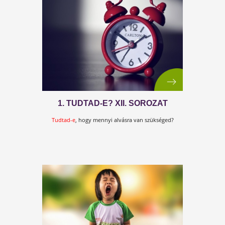
7. TUDTAD-E? XII. SOROZAT
Tudtad-e
, hogy milyen hatása van a délutáni
sziesztának?