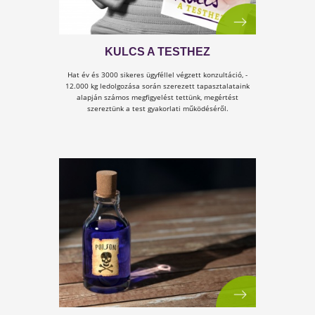
5. TUDTAD-E? XII. SOROZAT
Tudtad-e
, hogy milyen hormonális változásokkal jár
az alvás?