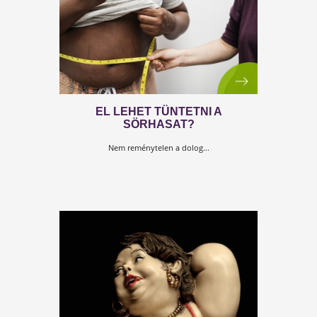
1. TUDTAD-E? XII. SOROZAT
Tudtad-e
, hogy mennyi alvásra van szükséged?