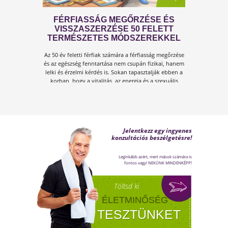
FÉRFI VÁLTOZÓKOR - A
LEHETŐSÉGET LÁSD MEG BENNE
Sokan gondolják, hogy a változókor csak a
nőket érinti. Valójában a férfiaknál is
jelentkezik a tesztoszteronszint fokozatos
csökkenése, amit andropauzának vagy