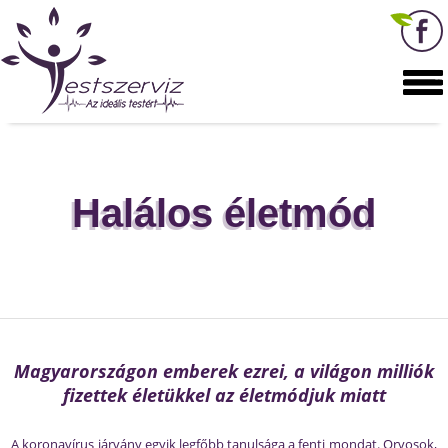
Halálos életmód
Magyarországon emberek ezrei, a világon milliók
fizettek életükkel az életmódjuk miatt
A koronavírus járvány egyik legfőbb tanulsága a fenti mondat. Orvosok,