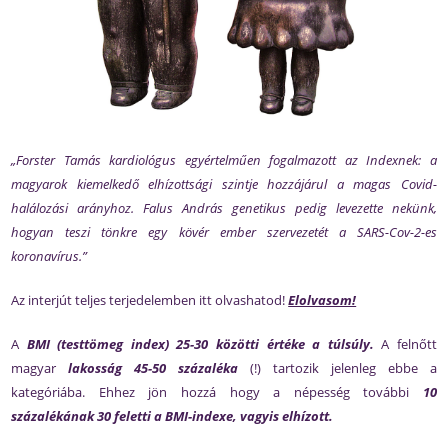
„Forster Tamás kardiológus egyértelműen fogalmazott az Indexnek: a
magyarok kiemelkedő elhízottsági szintje hozzájárul a magas Covid-
halálozási arányhoz. Falus András genetikus pedig levezette nekünk,
hogyan teszi tönkre egy kövér ember szervezetét a SARS-Cov-2-es
koronavírus.”
Az interjút teljes terjedelemben itt olvashatod!
Elolvasom!
A
BMI (testtömeg index) 25-30 közötti értéke a túlsúly.
A felnőtt
magyar
lakosság 45-50 százaléka
(!) tartozik jelenleg ebbe a
kategóriába. Ehhez jön hozzá hogy a népesség további
10
százalékának 30 feletti a BMI-indexe, vagyis elhízott.