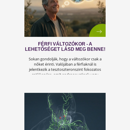
ÍGY KERÜLD EL AZ
ISKOLAKEZDÉSI ŐRÜLETET!
Az iskolakezdés sok családban nem
örömteli új kezdet, hanem egy stresszes
átállás. Ugyanakkor lehet jól csinálni!
Olvass tovább a tippekért!