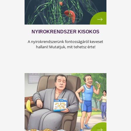
A KÁNIKULA 6 LEGFŐBB
VESZÉLYE
Amikor a hőmérséklet tartósan 30–35 °C fölé
emelkedik, szervezetünk hőszabályozó
rendszere komoly terhelés alá kerül.Tünetek,
megoldások!