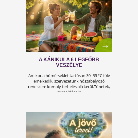
A FÉRFIASSÁG PROBLÉMÁJA:
OKAI, TÜNETEI ÉS LEHETSÉGES
MEGOLDÁSAI
A férfiasság, vagy más néven a szexuális
teljesítmény, sok férfi számára központi kérdé
az életben. Nem csupán a testi egészséget,
hanem az önbecsülést is befolyásolja.