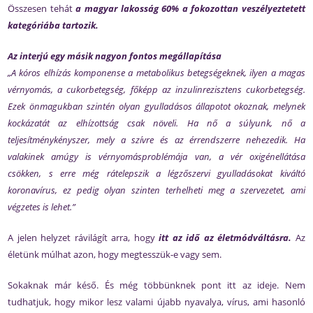
Összesen tehát
a magyar lakosság 60% a fokozottan veszélyeztetett
kategóriába tartozik.
Az interjú egy másik nagyon fontos megállapítása
„A kóros elhízás komponense a metabolikus betegségeknek, ilyen a magas
vérnyomás, a cukorbetegség, főképp az inzulinrezisztens cukorbetegség.
Ezek önmagukban szintén olyan gyulladásos állapotot okoznak, melynek
kockázatát az elhízottság csak növeli. Ha nő a súlyunk, nő a
teljesítménykényszer, mely a szívre és az érrendszerre nehezedik. Ha
valakinek amúgy is vérnyomásproblémája van, a vér oxigénellátása
csökken, s erre még rátelepszik a légzőszervi gyulladásokat kiváltó
koronavírus, ez pedig olyan szinten terhelheti meg a szervezetet, ami
végzetes is lehet.”
A jelen helyzet rávilágít arra, hogy
itt az idő az életmódváltásra.
Az
életünk múlhat azon, hogy megtesszük-e vagy sem.
Sokaknak már késő. És még többünknek pont itt az ideje. Nem
tudhatjuk, hogy mikor lesz valami újabb nyavalya, vírus, ami hasonló