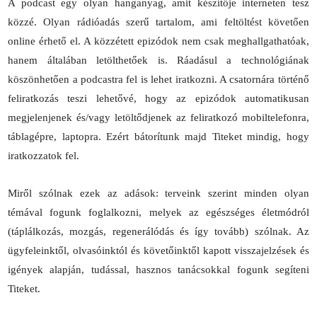
A podcast egy olyan hanganyag, amit készítője interneten tesz
közzé. Olyan rádióadás szerű tartalom, ami feltöltést követően
online érhető el. A közzétett epizódok nem csak meghallgathatóak,
hanem általában letölthetőek is. Ráadásul a technológiának
köszönhetően a podcastra fel is lehet iratkozni. A csatornára történő
feliratkozás teszi lehetővé, hogy az epizódok automatikusan
megjelenjenek és/vagy letöltődjenek az feliratkozó mobiltelefonra,
táblagépre, laptopra. Ezért bátorítunk majd Titeket mindig, hogy
iratkozzatok fel.
Miről szólnak ezek az adások: terveink szerint minden olyan
témával fogunk foglalkozni, melyek az egészséges életmódról
(táplálkozás, mozgás, regenerálódás és így tovább) szólnak. Az
ügyfeleinktől, olvasóinktól és követőinktől kapott visszajelzések és
igények alapján, tudással, hasznos tanácsokkal fogunk segíteni
Titeket.