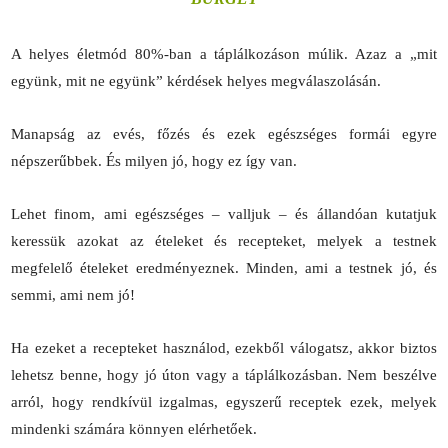
A helyes életmód 80%-ban a táplálkozáson múlik. Azaz a „mit
együnk, mit ne együnk” kérdések helyes megválaszolásán.
Manapság az evés, főzés és ezek egészséges formái egyre
népszerűbbek. És milyen jó, hogy ez így van.
Lehet finom, ami egészséges – valljuk – és állandóan kutatjuk
keressük azokat az ételeket és recepteket, melyek a testnek
megfelelő ételeket eredményeznek. Minden, ami a testnek jó, és
semmi, ami nem jó!
Ha ezeket a recepteket használod, ezekből válogatsz, akkor biztos
lehetsz benne, hogy jó úton vagy a táplálkozásban. Nem beszélve
arról, hogy rendkívül izgalmas, egyszerű receptek ezek, melyek
mindenki számára könnyen elérhetőek.