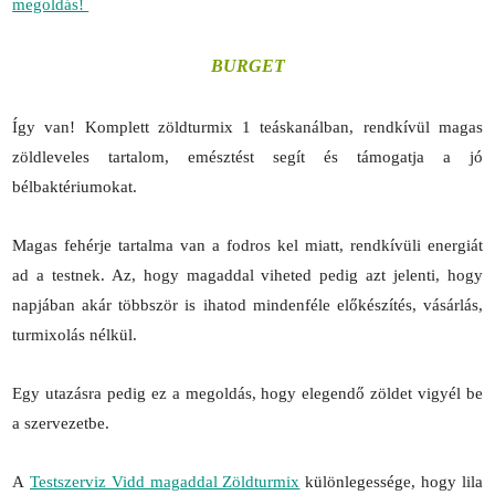
megoldás!
BURGET
Így van! Komplett zöldturmix 1 teáskanálban, rendkívül magas
zöldleveles tartalom, emésztést segít és támogatja a jó
bélbaktériumokat.
Magas fehérje tartalma van a fodros kel miatt, rendkívüli energiát
ad a testnek. Az, hogy magaddal viheted pedig azt jelenti, hogy
napjában akár többször is ihatod mindenféle előkészítés, vásárlás,
turmixolás nélkül.
Egy utazásra pedig ez a megoldás, hogy elegendő zöldet vigyél be
a szervezetbe.
A
Testszerviz Vidd magaddal Zöldturmix
különlegessége, hogy lila