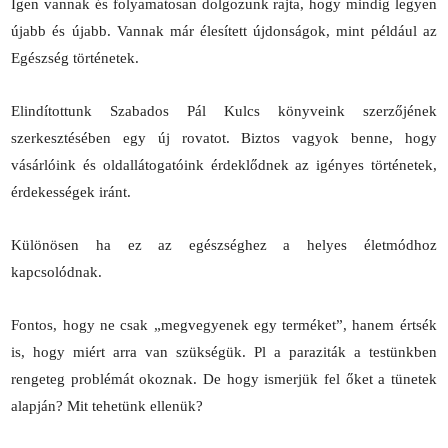
Igen vannak és folyamatosan dolgozunk rajta, hogy mindig legyen
újabb és újabb. Vannak már élesített újdonságok, mint például az
Egészség történetek.
Elindítottunk Szabados Pál Kulcs könyveink szerzőjének
szerkesztésében egy új rovatot. Biztos vagyok benne, hogy
vásárlóink és oldallátogatóink érdeklődnek az igényes történetek,
érdekességek iránt.
Különösen ha ez az egészséghez a helyes életmódhoz
kapcsolódnak.
Fontos, hogy ne csak „megvegyenek egy terméket”, hanem értsék
is, hogy miért arra van szükségük. Pl a paraziták a testünkben
rengeteg problémát okoznak. De hogy ismerjük fel őket a tünetek
alapján? Mit tehetünk ellenük?