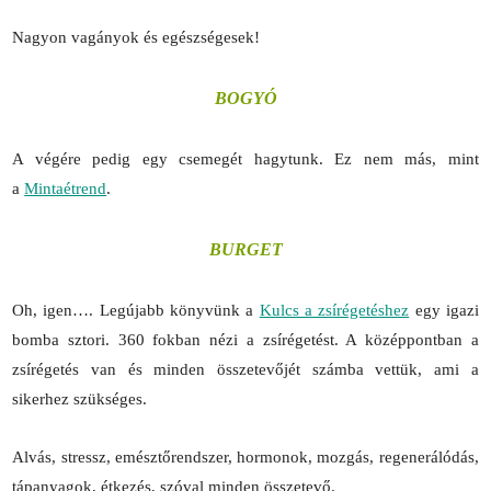
Nagyon vagányok és egészségesek!
BOGYÓ
A végére pedig egy csemegét hagytunk. Ez nem más, mint
a
Mintaétrend
.
BURGET
Oh, igen…. Legújabb könyvünk a
Kulcs a zsírégetéshez
egy igazi
bomba sztori. 360 fokban nézi a zsírégetést. A középpontban a
zsírégetés van és minden összetevőjét számba vettük, ami a
sikerhez szükséges.
Alvás, stressz, emésztőrendszer, hormonok, mozgás, regenerálódás,
tápanyagok, étkezés, szóval minden összetevő.