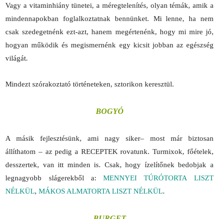
Vagy a vitaminhiány tünetei, a méregtelenítés, olyan témák, amik a
mindennapokban foglalkoztatnak bennünket. Mi lenne, ha nem
csak szedegetnénk ezt-azt, hanem megértenénk, hogy mi mire jó,
hogyan működik és megismernénk egy kicsit jobban az egészség
világát.
Mindezt szórakoztató történeteken, sztorikon keresztül.
BOGYÓ
A másik fejlesztésünk, ami nagy siker– most már biztosan
állíthatom – az pedig a RECEPTEK rovatunk. Turmixok, főételek,
desszertek, van itt minden is. Csak, hogy ízelítőnek bedobjak a
legnagyobb slágerekből a:
MENNYEI TÚRÓTORTA LISZT
NÉLKÜL
,
MÁKOS ALMATORTA LISZT NÉLKÜL
.
BURGET