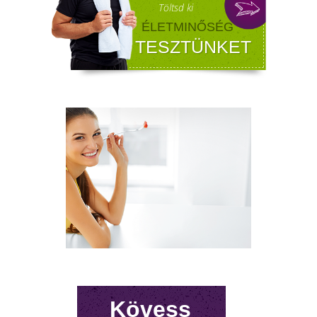
az életben. Nem csupán a testi egészséget,
hanem az önbecsülést is befolyásolja.
ÍGY KERÜLD EL AZ
Kövess
ISKOLAKEZDÉSI ŐRÜLETET!