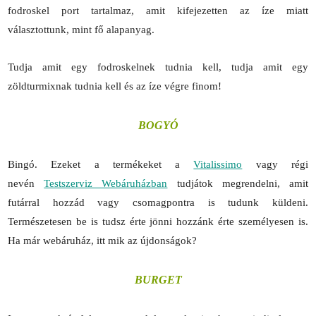
fodroskel port tartalmaz, amit kifejezetten az íze miatt
választottunk, mint fő alapanyag.
Tudja amit egy fodroskelnek tudnia kell, tudja amit egy
zöldturmixnak tudnia kell és az íze végre finom!
BOGYÓ
Bingó. Ezeket a termékeket a
Vitalissimo
vagy régi
nevén
Testszerviz Webáruházban
tudjátok megrendelni, amit
futárral hozzád vagy csomagpontra is tudunk küldeni.
Természetesen be is tudsz érte jönni hozzánk érte személyesen is.
Ha már webáruház, itt mik az újdonságok?
BURGET