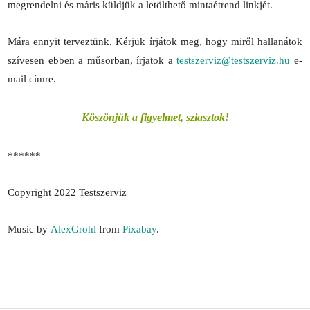
megrendelni és máris küldjük a letölthető mintaétrend linkjét.
Mára ennyit terveztünk. Kérjük írjátok meg, hogy miről hallanátok
szívesen ebben a műsorban, írjatok a
testszerviz@testszerviz.hu
e-
mail címre.
Köszönjük a figyelmet, sziasztok!
******
Copyright 2022 Testszerviz
Music by
AlexGrohl
from
Pixabay
.