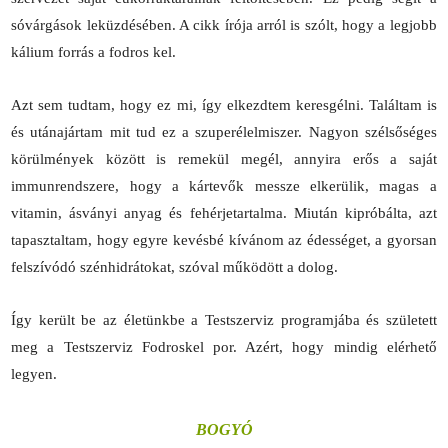
sóvárgások leküzdésében. A cikk írója arról is szólt, hogy a legjobb
kálium forrás a fodros kel.
Azt sem tudtam, hogy ez mi, így elkezdtem keresgélni. Találtam is
és utánajártam mit tud ez a szuperélelmiszer. Nagyon szélsőséges
körülmények között is remekül megél, annyira erős a saját
immunrendszere, hogy a kártevők messze elkerülik, magas a
vitamin, ásványi anyag és fehérjetartalma. Miután kipróbálta, azt
tapasztaltam, hogy egyre kevésbé kívánom az édességet, a gyorsan
felszívódó szénhidrátokat, szóval működött a dolog.
Így került be az életünkbe a Testszerviz programjába és született
meg a Testszerviz Fodroskel por. Azért, hogy mindig elérhető
legyen.
BOGYÓ