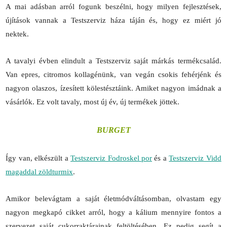
A mai adásban arról fogunk beszélni, hogy milyen fejlesztések,
újítások vannak a Testszerviz háza táján és, hogy ez miért jó
nektek.
A tavalyi évben elindult a Testszerviz saját márkás termékcsalád.
Van epres, citromos kollagénünk, van vegán csokis fehérjénk és
nagyon olaszos, ízesített kölestésztáink. Amiket nagyon imádnak a
vásárlók. Ez volt tavaly, most új év, új termékek jöttek.
BURGET
Így van, elkészült a
Testszerviz Fodroskel por
és a
Testszerviz Vidd
magaddal zöldturmix
.
Amikor belevágtam a saját életmódváltásomban, olvastam egy
nagyon megkapó cikket arról, hogy a kálium mennyire fontos a
szervezet saját cukorraktárainak feltöltésében. Ez pedig segít a