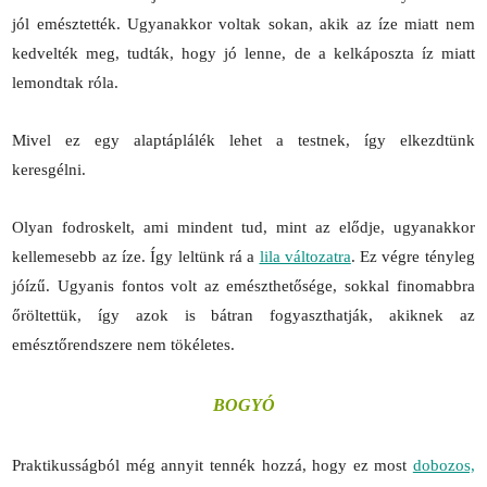
jól emésztették. Ugyanakkor voltak sokan, akik az íze miatt nem
kedvelték meg, tudták, hogy jó lenne, de a kelkáposzta íz miatt
lemondtak róla.
Mivel ez egy alaptáplálék lehet a testnek, így elkezdtünk
keresgélni.
Olyan fodroskelt, ami mindent tud, mint az elődje, ugyanakkor
kellemesebb az íze. Így leltünk rá a
lila változatra
. Ez végre tényleg
jóízű. Ugyanis fontos volt az emészthetősége, sokkal finomabbra
őröltettük, így azok is bátran fogyaszthatják, akiknek az
emésztőrendszere nem tökéletes.
BOGYÓ
Praktikusságból még annyit tennék hozzá, hogy ez most
dobozos,