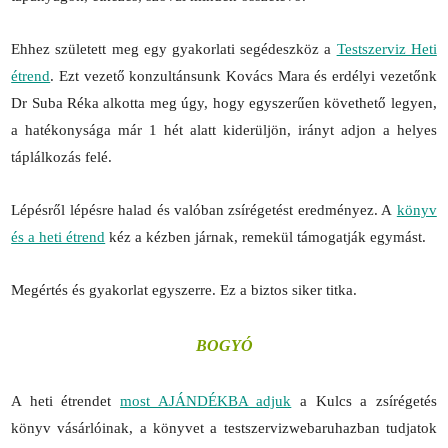
Ehhez született meg egy gyakorlati segédeszköz a
Testszerviz Heti
étrend
. Ezt vezető konzultánsunk Kovács Mara és erdélyi vezetőnk
Dr Suba Réka alkotta meg úgy, hogy egyszerűen követhető legyen,
a hatékonysága már 1 hét alatt kiderüljön, irányt adjon a helyes
táplálkozás felé.
Lépésről lépésre halad és valóban zsírégetést eredményez. A
könyv
és a heti étrend
kéz a kézben járnak, remekül támogatják egymást.
Megértés és gyakorlat egyszerre. Ez a biztos siker titka.
BOGYÓ
A heti étrendet
most AJÁNDÉKBA adjuk
a Kulcs a zsírégetés
könyv vásárlóinak, a könyvet a testszervizwebaruhazban tudjatok