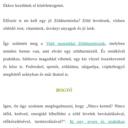
Ekkor kezdtünk el kísérletezgetni.
Először is mi kell egy jó Zöldturmixba? Zöld levelesek, vízben
oldódó rost, vitaminok, ásványi anyagok és jó ízek.
Így született meg a
Vidd magaddal Zöldturmixunk
, melyben
minden benne van, ami elvárt egy zöldturmixtól. És rendkívül
praktikus, bárhova magaddal viheted, egy kis vízzel összekevered
és kész is. Fodroskel, spenót, zöldalma, sárgarépa, csipkebogyó
megfelelő arányban és már ihatod is.
BOGYÓ
Igen, én úgy szoktam megfogalmazni, hogy „Nincs kerted? Nincs
időd, kedved, energiád bíbelődni a zöld levelek bevásárlásával,
előkészítésével, turmixolásával?”.
Itt egy gyors és praktikus