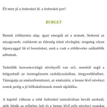
ÉS mire jó a fodroskel ill. a fodroskel por?
BURGET
Remek zöldturmix alap, igazi energiát ad a testnek. Serkenti az
anyagcserét, csökkenti az édesség iránti sóvárgást, rengeteg olyan
tápanyaggal lát el bennünket, amit a csak a zöldleveles salátafélék
adhatnak.
Tudniillik keresztesvirágú növényről van szó, remekül segít a
hölgyeknél az ösztrogénszint szabályozásában, kiegyenlítésében.
Támogatja az emésztőrendszert, az emésztést, a benne lévő növényi
rostok pedig a jó bélbaktériumok remek tápláléka.
A legelső változat a zöld fodroskel szenzációsan bevált azoknál,
akik bírták az erőteljes ízét és a benne lévő erős növényi rostokat