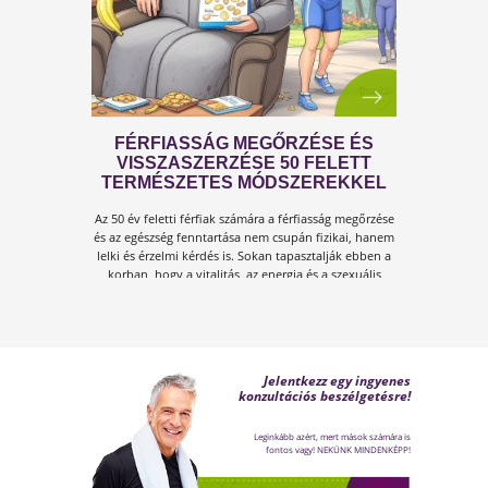
A FÉRFIASSÁG PROBLÉMÁJA:
OKAI, TÜNETEI ÉS LEHETSÉGES
MEGOLDÁSAI
A férfiasság, vagy más néven a szexuális
teljesítmény, sok férfi számára központi kérdé