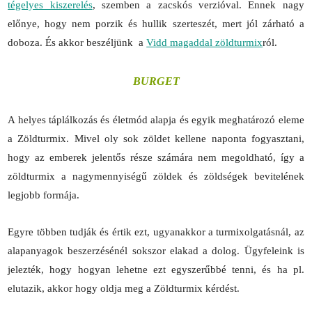
tégelyes kiszerelés
, szemben a zacskós verzióval. Ennek nagy
előnye, hogy nem porzik és hullik szerteszét, mert jól zárható a
doboza. És akkor beszéljünk a
Vidd magaddal zöldturmix
ról.
BURGET
A helyes táplálkozás és életmód alapja és egyik meghatározó eleme
a Zöldturmix. Mivel oly sok zöldet kellene naponta fogyasztani,
hogy az emberek jelentős része számára nem megoldható, így a
zöldturmix a nagymennyiségű zöldek és zöldségek bevitelének
legjobb formája.
Egyre többen tudják és értik ezt, ugyanakkor a turmixolgatásnál, az
alapanyagok beszerzésénél sokszor elakad a dolog. Ügyfeleink is
jelezték, hogy hogyan lehetne ezt egyszerűbbé tenni, és ha pl.
elutazik, akkor hogy oldja meg a Zöldturmix kérdést.