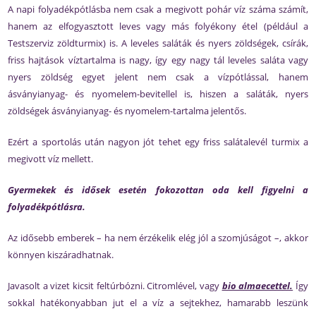
A napi folyadékpótlásba nem csak a megivott pohár víz száma számít,
hanem az elfogyasztott leves vagy más folyékony étel (például a
Testszerviz zöldturmix) is. A leveles saláták és nyers zöldségek, csírák,
friss hajtások víztartalma is nagy, így egy nagy tál leveles saláta vagy
nyers zöldség egyet jelent nem csak a vízpótlással, hanem
ásványianyag- és nyomelem-bevitellel is, hiszen a saláták, nyers
zöldségek ásványianyag- és nyomelem-tartalma jelentős.
Ezért a sportolás után nagyon jót tehet egy friss salátalevél turmix a
megivott víz mellett.
Gyermekek és idősek esetén fokozottan oda kell figyelni a
folyadékpótlásra.
Az idősebb emberek – ha nem érzékelik elég jól a szomjúságot –, akkor
könnyen kiszáradhatnak.
Javasolt a vizet kicsit feltúrbózni. Citromlével, vagy
bio almaecettel.
Így
sokkal hatékonyabban jut el a víz a sejtekhez, hamarabb leszünk