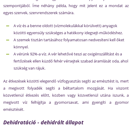
szempontjából. Íme néhány példa, hogy mit jelent ez a mondat az
egyes szervek, szervrendszerek számára.
A víz és a benne oldott (vízmolekulákkal körülvett) anyagok
közötti egyensúly szükséges a hatékony idegsejt-működéshez.
A szemek tisztán tartásához folyamatosan nedvesíteni kell őket
könnyel.
A vérünk 92%-a víz. A vér lehetővé teszi az oxigénszállítást és a
fertőzések ellen küzdő fehér vérsejtek szabad áramlását oda, ahol
szükség van rájuk.
Az étkezések közötti elegendő vízfogyasztás segíti az emésztést is, mert
a megivott folyadék segíti a béltartalom mozgását. Ha viszont
közvetlenül étkezés előtt, közben vagy közvetlenül utána iszunk, a
megivott víz felhígítja a gyomorsavat, ami gyengíti a gyomor
emésztését.
Dehidratáció - dehidrált állapot