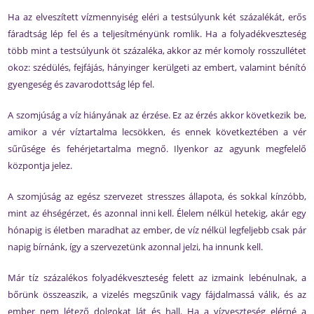
Ha az elveszített vízmennyiség eléri a testsúlyunk két százalékát, erős
fáradtság lép fel és a teljesítményünk romlik. Ha a folyadékveszteség
több mint a testsúlyunk öt százaléka, akkor az mér komoly rosszullétet
okoz: szédülés, fejfájás, hányinger kerülgeti az embert, valamint bénító
gyengeség és zavarodottság lép fel.
A szomjúság a víz hiányának az érzése. Ez az érzés akkor következik be,
amikor a vér víztartalma lecsökken, és ennek következtében a vér
sűrűsége és fehérjetartalma megnő. Ilyenkor az agyunk megfelelő
központja jelez.
A szomjúság az egész szervezet stresszes állapota, és sokkal kínzóbb,
mint az éhségérzet, és azonnal inni kell. Élelem nélkül hetekig, akár egy
hónapig is életben maradhat az ember, de víz nélkül legfeljebb csak pár
napig bírnánk, így a szervezetünk azonnal jelzi, ha innunk kell.
Már tíz százalékos folyadékveszteség felett az izmaink lebénulnak, a
bőrünk összeaszik, a vizelés megszűnik vagy fájdalmassá válik, és az
ember nem létező dolgokat lát és hall. Ha a vízveszteség elérné a