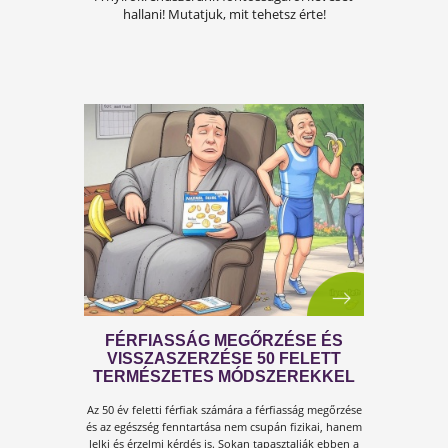
A FÉRFIASSÁG PROBLÉMÁJA:
OKAI, TÜNETEI ÉS LEHETSÉGES
MEGOLDÁSAI
A férfiasság, vagy más néven a szexuális
teljesítmény, sok férfi számára központi kérdé
az életben. Nem csupán a testi egészséget,
hanem az önbecsülést is befolyásolja.