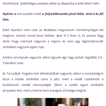
érezhetünk. Szélsőséges esetben ebbe az állapotba is bele lehet halni.
Nyáron a
sok izzadás miatt
a folyadékvesztés jóval több, mint 2 és fél
liter.
Ezért ilyenkor nem csak az általában megszokott vízmennyiséget kel
meginni, hanem ennél jóval többet, akár 4–5 litert is. Ez persze függ
attól, hogy mennyit vagyunk a napon, és nem egy légkondicionált
szobában vagyunk egész nap.
Amikor szomjasak vagyunk, akkor igyunk egy nagy pohár, legalább 2,5–
3 deciliter vizet.
Jó, ha tudjuk, hogyha már dehidratáltak vagyunk, akkor a szomjúságon
kívül a vizelet sötétebb színe is jelzi, mert a vesék csökkentik a
kiválasztott vizelet mennyiségét. Ekkor a vizelet egyre sötétebb
árnyalatú lesz, mert a benne levő anyagok sűrűsége megnő.