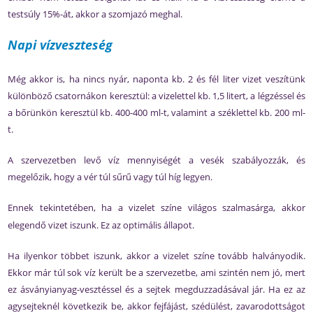
testsúly 15%-át, akkor a szomjazó meghal.
Napi vízveszteség
Még akkor is, ha nincs nyár, naponta kb. 2 és fél liter vizet veszítünk
különböző csatornákon keresztül: a vizelettel kb. 1,5 litert, a légzéssel és
a bőrünkön keresztül kb. 400-400 ml-t, valamint a széklettel kb. 200 ml-
t.
A szervezetben levő víz mennyiségét a vesék szabályozzák, és
megelőzik, hogy a vér túl sűrű vagy túl híg legyen.
Ennek tekintetében, ha a vizelet színe
világos szalmasárga, akkor
elegendő vizet iszunk. Ez az optimális állapot.
Ha ilyenkor többet iszunk, akkor a vizelet színe tovább halványodik.
Ekkor már túl sok víz került be a szervezetbe, ami szintén nem jó, mert
ez ásványianyag-vesztéssel és a sejtek megduzzadásával jár. Ha ez az
agysejteknél következik be, akkor fejfájást, szédülést, zavarodottságot