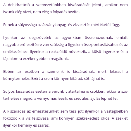
A dehidratáció a szervezetünkben kiszáradását jelenti, amikor nem
iszunk elég vizet, nem elég a folyadékbevitel.
Ennek a súlyossága az ásványianyag- és vízvesztés mértékétől függ.
Ilyenkor az idegszövetek az agyunkban összehúzódnak, emiatt
nagyobb erőfeszítésre van szükség a figyelem összpontosításához és az
emlékezéshez. Ilyenkor a reakcióidő növekszik, a külső ingerekre és a
fájdalomra érzékenyebben reagálunk.
Ebben az esetben a szemeink is kiszáradnak, mert lelassul a
könnytermelés. Ezért a szem könnyen kifárad, sőt fájhat is.
Súlyos kiszáradás esetén a vérünk víztartalma is csökken, ekkor a szív
terhelése megnő, a vérnyomás leesik, és szédülés, ájulás léphet fel.
A kiszáradás az emésztésünket sem tesz jót: ilyenkor a vastagbélben
fokozódik a víz felszívása, ami könnyen székrekedést okoz. A széklet
ilyenkor kemény és száraz.