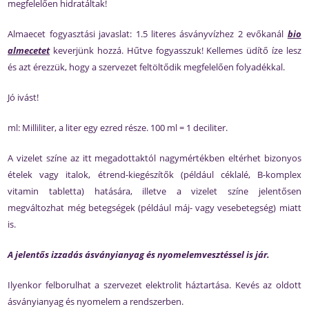
megfelelően hidratáltak!
Almaecet fogyasztási javaslat: 1.5 literes ásványvízhez 2 evőkanál
bio
almecetet
keverjünk hozzá. Hűtve fogyasszuk! Kellemes üdítő íze lesz
és azt érezzük, hogy a szervezet feltöltődik megfelelően folyadékkal.
Jó ivást!
ml: Milliliter, a liter egy ezred része. 100 ml = 1 deciliter.
A vizelet színe az itt megadottaktól nagymértékben eltérhet bizonyos
ételek vagy italok, étrend-kiegészítők (például céklalé, B-komplex
vitamin tabletta) hatására, illetve a vizelet színe jelentősen
megváltozhat még betegségek (például máj- vagy vesebetegség) miatt
is.
A jelentős izzadás ásványianyag és nyomelemvesztéssel is jár.
Ilyenkor felborulhat a szervezet elektrolit háztartása. Kevés az oldott
ásványianyag és nyomelem a rendszerben.