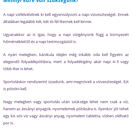
Mennyi vízre van szükségünk?
A napi vízfelvételnek ki kell egyensúlyozni a napi vízveszteséget. Ennek
általában legalább két, két és fél liternek kell lennie.
Ugyanakkor az is igaz, hogy a napi vízigényünk függ a környezeti
hőmérséklettől és a napi testmozgástól is.
A nyári melegben, kánikula idején még inkább oda kell figyelni az
elegendő folyadékpótlásra, mert a folyadékigény akár napi 4–5 vagy
több liter is lehet.
Sportoláskor rendszerint izzadunk, ami megnöveli a vízveszteséget. Ezt
is pótolni kell.
Nagy melegben vagy sportolás után szüksége lehet nem csak a víz,
hanem az ásványi anyagok, nyomelemek pótlására is. Ilyenkor jót tehet
egy kis sós víz vagy ásványi anyag, nyomelem tabletta, vízben oldható
por is.