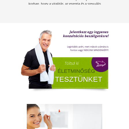
ÍGY KERÜLD EL AZ
ISKOLAKEZDÉSI ŐRÜLETET!
Az iskolakezdés sok családban nem
örömteli új kezdet, hanem egy stresszes
átállás. Ugyanakkor lehet jól csinálni!
Olvass tovább a tippekért!