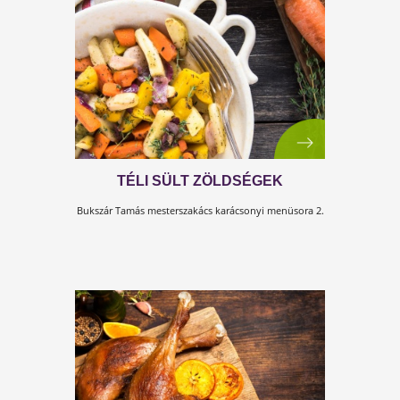
SÜTŐTÖK-KRÉMLEVES
Bukszár Tamás mesterszakács karácsonyi menüsora 1