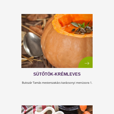
SÜLT CÉKLASALÁTA GRILLEZET
KECSKESAJTTAL
Bukszár Tamás mesterszakács karácsonyi menüsora 4