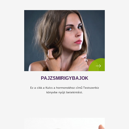
MINDIG HIZLAL
Mit gondolsz, melyik az a hormon, ami reménytelenné
teszi, hogy a kilók
ne telepedjenek
a hasadra?
A részletek a cikkben!