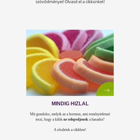
6 ÉTEL VAGY ITAL, AMI ZSÍRMÁJA
OKOZ! KERÜLD ŐKET!
A zsírmáj okai, tünetei és
szövődményei! Olvasd el a cikkünket!