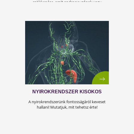
ÍGY KERÜLD EL AZ
ISKOLAKEZDÉSI ŐRÜLETET!
Az iskolakezdés sok családban nem
örömteli új kezdet, hanem egy stresszes
átállás. Ugyanakkor lehet jól csinálni!
Olvass tovább a tippekért!