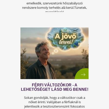
A FÉRFIASSÁG PROBLÉMÁJA:
OKAI, TÜNETEI ÉS LEHETSÉGES
MEGOLDÁSAI
A férfiasság, vagy más néven a szexuális
teljesítmény, sok férfi számára központi kérdé
az életben. Nem csupán a testi egészséget,
hanem az önbecsülést is befolyásolja.