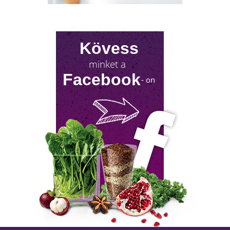
csökkenése, amit andropauzának vagy
férfiklimaxnak nevezünk. Honnan tudod, hog
elért téged is? Hogyan tudod megállítani?
Milyen lehetőségeket rejt? Olvass tovább!
Kövess
minket a
Facebook
- on
NYIROKRENDSZER KISOKOS
A nyirokrendszerünk fontosságáról keveset
hallani! Mutatjuk, mit tehetsz érte!