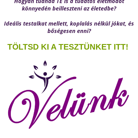
Hogyan tudnád TE is a tudatos életmódot
könnyedén beilleszteni az életedbe?
Ideális testalkat mellett, koplalás nélkül jókat, és
bőségesen enni?
TÖLTSD KI A TESZTÜNKET ITT!