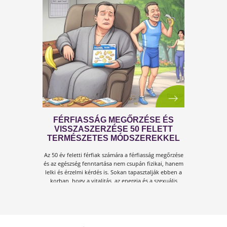
A KÁNIKULA 6 LEGFŐBB
VESZÉLYE
Amikor a hőmérséklet tartósan 30–35 °C fölé
emelkedik, szervezetünk hőszabályozó
rendszere komoly terhelés alá kerül.Tünetek,
megoldások!