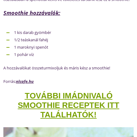
Smoothie hozzávalók:
1 kis darab gyömbér
1/2 teáskanál fahéj
1 maroknyi spenót
1 pohár víz
A hozzávalókat összeturmixoljuk és máris kész a smoothie!
Forrás:
nlcafe.hu
TOVÁBBI IMÁDNIVALÓ
SMOOTHIE RECEPTEK ITT
TALÁLHATÓK!