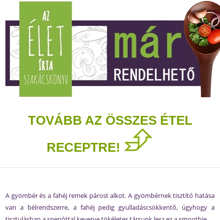
TOVÁBB AZ ÖSSZES ÉTEL
RECEPTRE!
A gyömbér és a fahéj remek párost alkot. A gyömbérnek tisztító hatása
van a bélrendszerre, a fahéj pedig gyulladáscsökkentő, úgyhogy a
tisztulásban a spenóttal keverve tökéletes társunk lesz ez a smoothie.