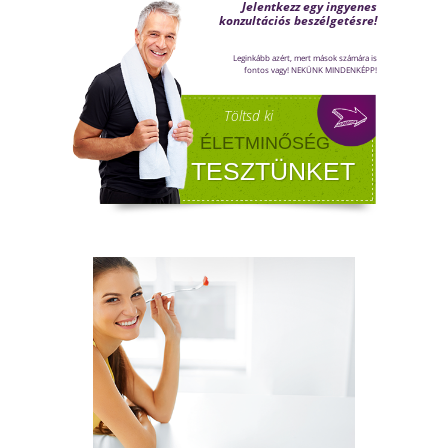
FÉRFI VÁLTOZÓKOR - A
LEHETŐSÉGET LÁSD MEG BENNE
Sokan gondolják, hogy a változókor csak a
nőket érinti. Valójában a férfiaknál is
jelentkezik a tesztoszteronszint fokozatos