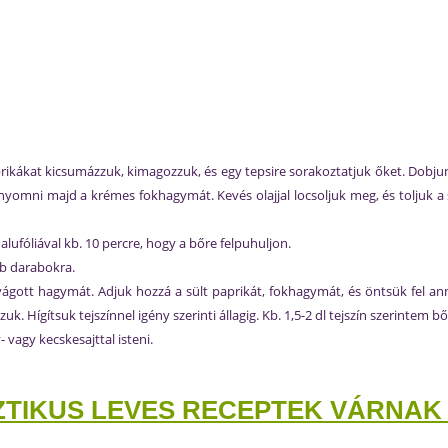
prikákat kicsumázzuk, kimagozzuk, és egy tepsire sorakoztatjuk őket. Dobj
nyomni majd a krémes fokhagymát. Kevés olajjal locsoljuk meg, és toljuk a 
alufóliával kb. 10 percre, hogy a bőre felpuhuljon.
bb darabokra.
ott hagymát. Adjuk hozzá a sült paprikát, fokhagymát, és öntsük fel annyi a
zuk. Hígítsuk tejszínnel igény szerinti állagig. Kb. 1,5-2 dl tejszín szerintem 
 vagy kecskesajttal isteni.
TIKUS LEVES RECEPTEK VÁRNAK 