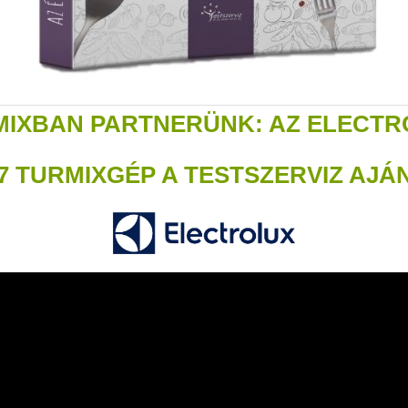
MIXBAN PARTNERÜNK: AZ ELECTR
7 TURMIXGÉP A TESTSZERVIZ AJÁ