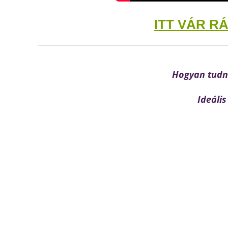
ITT VÁR R
Hogyan tudná
Ideális