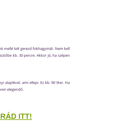
unk mellé két gerezd fokhagymát. Nem kell
sütőbe kb. 30 percre. Akkor jó, ha szépen
laplével, ami ellepi. Ez kb. fél liter. Ha
bőven elegendő.
RÁD ITT!