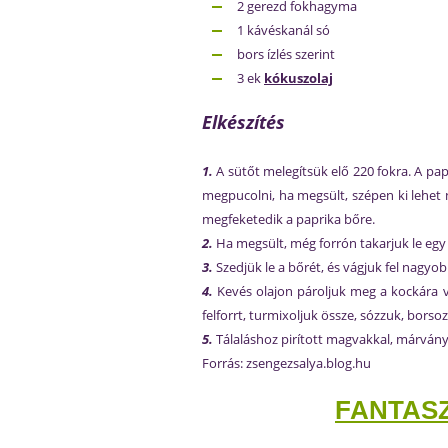
2 gerezd fokhagyma
1 kávéskanál só
bors ízlés szerint
3 ek
kókuszolaj
Elkészítés
1.
A sütőt melegítsük elő 220 fokra. A pa
megpucolni, ha megsült, szépen ki lehet 
megfeketedik a paprika bőre.
2.
Ha megsült, még forrón takarjuk le egy 
3.
Szedjük le a bőrét, és vágjuk fel nagyo
4.
Kevés olajon pároljuk meg a kockára vág
felforrt, turmixoljuk össze, sózzuk, borsoz
5.
Tálaláshoz pirított magvakkal, márvány-
Forrás: zsengezsalya.blog.hu
FANTASZ