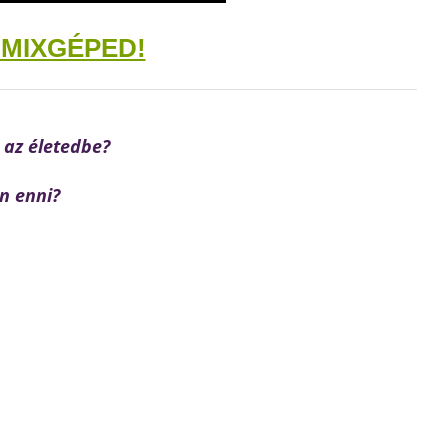
RMIXGÉPED!
 az életedbe?
en enni?