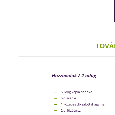
TOVÁ
Hozzávalók / 2 adag
50 dkg kápia paprika
5 dl alaplé
1 közepes db salottahagyma
2 dl főzőtejszín