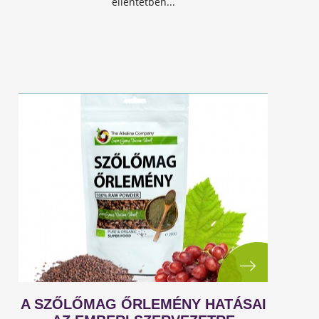
ellentétben...
A SZŐLŐMAG ŐRLEMÉNY HATÁSAI