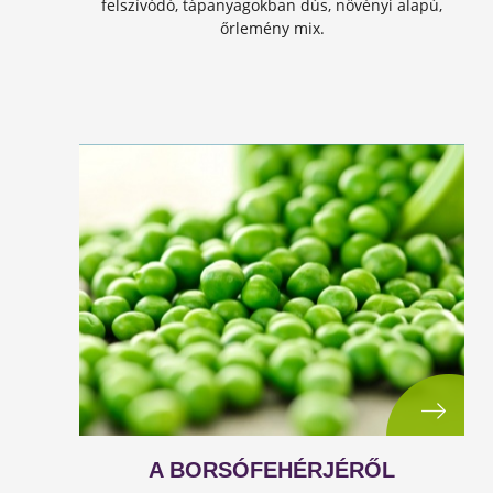
felszívódó, tápanyagokban dús, növényi alapú,
őrlemény mix.
A BORSÓFEHÉRJÉRŐL