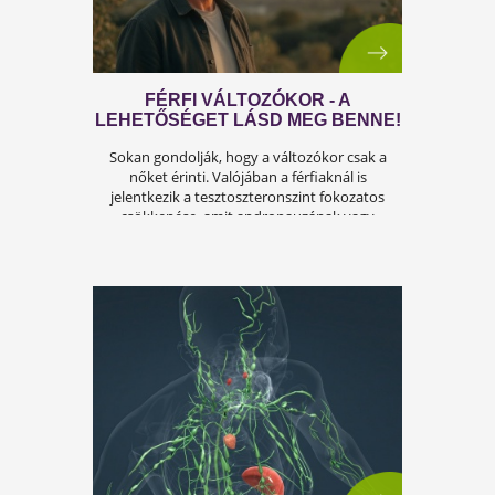
ISKOLAKEZDÉSI ŐRÜLETET!
Az iskolakezdés sok családban nem
örömteli új kezdet, hanem egy stresszes
átállás. Ugyanakkor lehet jól csinálni!
Olvass tovább a tippekért!