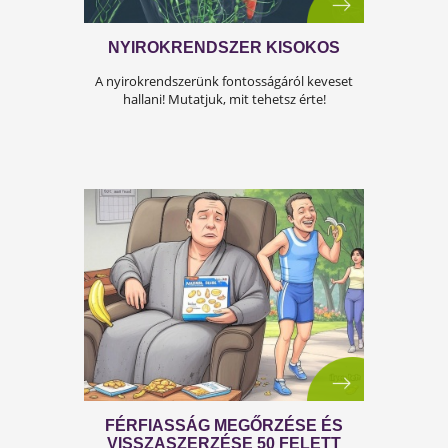
A KÁNIKULA 6 LEGFŐBB
VESZÉLYE
Amikor a hőmérséklet tartósan 30–35 °C fölé
emelkedik, szervezetünk hőszabályozó
rendszere komoly terhelés alá kerül.Tünetek,
megoldások!