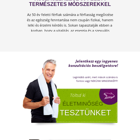
FÉRFI VÁLTOZÓKOR - A
LEHETŐSÉGET LÁSD MEG BENNE
Sokan gondolják, hogy a változókor csak a
nőket érinti. Valójában a férfiaknál is
jelentkezik a tesztoszteronszint fokozatos
csökkenése, amit andropauzának vagy
férfiklimaxnak nevezünk. Honnan tudod, hog
elért téged is? Hogyan tudod megállítani?
Milyen lehetőségeket rejt? Olvass tovább!