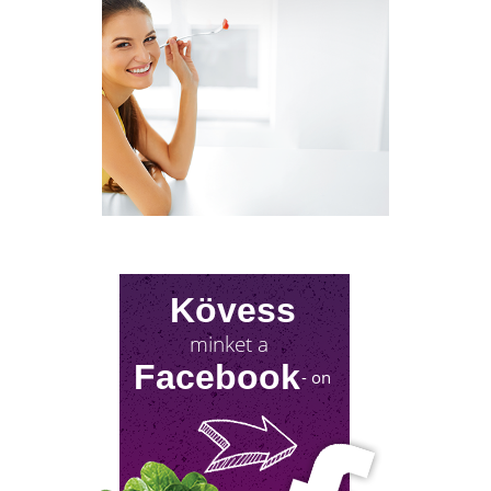
NYIROKRENDSZER KISOKOS
A nyirokrendszerünk fontosságáról keveset
hallani! Mutatjuk, mit tehetsz érte!
Kövess
minket a
Facebook
- on