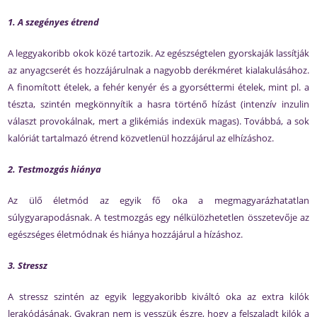
1. A szegényes étrend
A leggyakoribb okok közé tartozik. Az egészségtelen gyorskaják lassítják
az anyagcserét és hozzájárulnak a nagyobb derékméret kialakulásához.
A finomított ételek, a fehér kenyér és a gyorséttermi ételek, mint pl. a
tészta, szintén megkönnyítik a hasra történő hízást (intenzív inzulin
választ provokálnak, mert a glikémiás indexük magas). Továbbá, a sok
kalóriát tartalmazó étrend közvetlenül hozzájárul az elhízáshoz.
2. Testmozgás hiánya
Az ülő életmód az egyik fő oka a megmagyarázhatatlan
súlygyarapodásnak. A testmozgás egy nélkülözhetetlen összetevője az
egészséges életmódnak és hiánya hozzájárul a hízáshoz.
3. Stressz
A stressz szintén az egyik leggyakoribb kiváltó oka az extra kilók
lerakódásának. Gyakran nem is vesszük észre, hogy a felszaladt kilók a