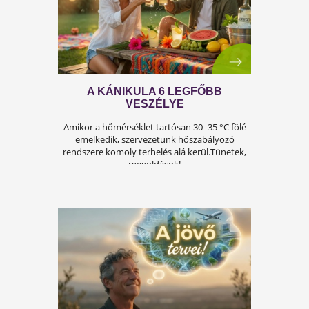
A férfiasság, vagy más néven a szexuális
teljesítmény, sok férfi számára központi kérdé
az életben. Nem csupán a testi egészséget,
hanem az önbecsülést is befolyásolja.
ÍGY KERÜLD EL AZ