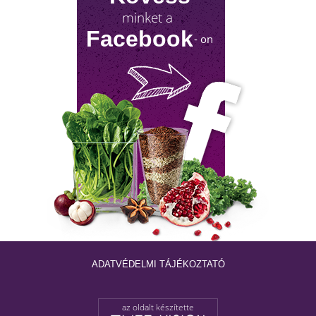
minket a
NYIROKRENDSZER KISOKOS
Facebook
- on
A nyirokrendszerünk fontosságáról keveset
hallani! Mutatjuk, mit tehetsz érte!
ADATVÉDELMI TÁJÉKOZTATÓ
az oldalt készítette