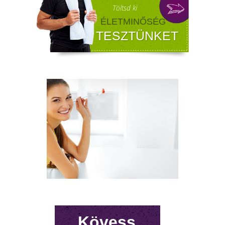
Sokan gondolják, hogy a változókor csak a
nőket érinti. Valójában a férfiaknál is
jelentkezik a tesztoszteronszint fokozatos
csökkenése, amit andropauzának vagy
férfiklimaxnak nevezünk. Honnan tudod, hog
elért téged is? Hogyan tudod megállítani?
Milyen lehetőségeket rejt? Olvass tovább!
Kövess