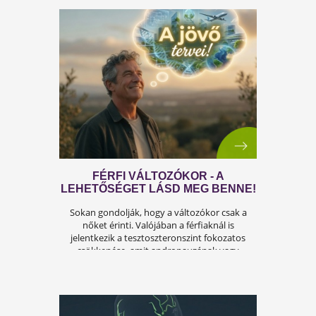
ÍGY KERÜLD EL AZ
ISKOLAKEZDÉSI ŐRÜLETET!
Az iskolakezdés sok családban nem
örömteli új kezdet, hanem egy stresszes
átállás. Ugyanakkor lehet jól csinálni!
Olvass tovább a tippekért!