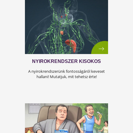
A KÁNIKULA 6 LEGFŐBB
VESZÉLYE
Amikor a hőmérséklet tartósan 30–35 °C fölé