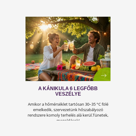
A FÉRFIASSÁG PROBLÉMÁJA:
OKAI, TÜNETEI ÉS LEHETSÉGES
MEGOLDÁSAI
A férfiasság, vagy más néven a szexuális
teljesítmény, sok férfi számára központi kérdé
az életben. Nem csupán a testi egészséget,
hanem az önbecsülést is befolyásolja.