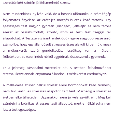
szerettünkért szintén jól felismerhető stressz.
Nem mindenkinek nyilván való, de a hosszú ülőmunka, a számítógép
folyamatos figyelése, az erőteljes mozgás is ezek közé tartozik. Egy
egészséges test nagyon gyorsan „kienged”, „elfelejti” és nem tárolja
ezeket az összehúzódott, szorító, izom és testi feszültséggel teli
állapotokat. A Testszerviz iránt érdeklődők egyre nagyobb része arról
számol be, hogy egy állandósult stresszes érzés alakult ki bennük, megy
a mókuskerék szerű gondolkodás, feszültség van a hátban,
ízületekben, sokszor indok nélkül aggódnak, összeszorul a gyomruk.
Ez a jelenség társadalmi méreteket ölt. A testben felhalmozódott
stressz, illetve annak lenyomata állandósult védekezést eredményez.
A mellékvese szünet nélkül stressz elleni hormonokat kezd termelni,
nem tud leállni és stresszes állapotot tart fent. Márpedig a stressz az
életben elkerülhetetlen. Ugyanakkor nem jó vele együtt élni. Meg kell
szüntetni a krónikus stresszes testi állapotot, mert e nélkül soha nem
lesz a test egészséges.