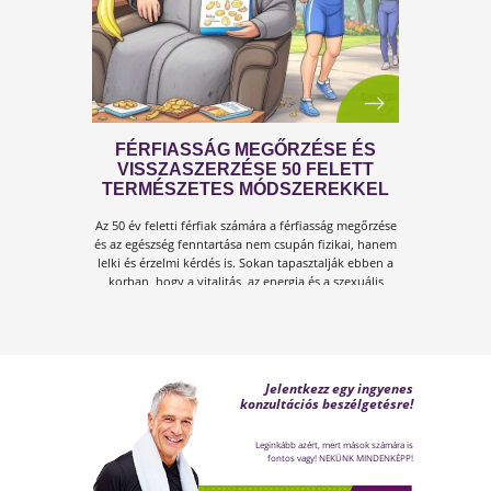
emelkedik, szervezetünk hőszabályozó
rendszere komoly terhelés alá kerül.Tünetek,
megoldások!
FÉRFI VÁLTOZÓKOR - A
LEHETŐSÉGET LÁSD MEG BENNE