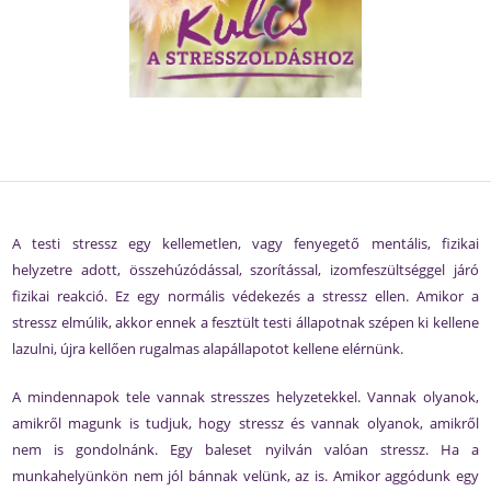
A testi stressz egy kellemetlen, vagy fenyegető mentális, fizikai
helyzetre adott, összehúzódással, szorítással, izomfeszültséggel járó
fizikai reakció. Ez egy normális védekezés a stressz ellen. Amikor a
stressz elmúlik, akkor ennek a fesztült testi állapotnak szépen ki kellene
lazulni, újra kellően rugalmas alapállapotot kellene elérnünk.
A mindennapok tele vannak stresszes helyzetekkel. Vannak olyanok,
amikről magunk is tudjuk, hogy stressz és vannak olyanok, amikről
nem is gondolnánk. Egy baleset nyilván valóan stressz. Ha a
munkahelyünkön nem jól bánnak velünk, az is. Amikor aggódunk egy