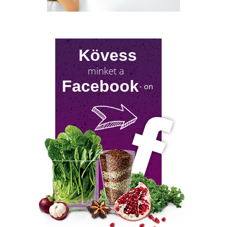
hallani! Mutatjuk, mit tehetsz érte!
Kövess
minket a
Facebook
- on
FÉRFIASSÁG MEGŐRZÉSE ÉS