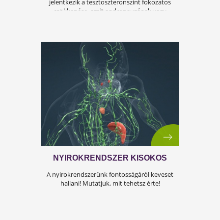
A KÁNIKULA 6 LEGFŐBB
VESZÉLYE
Amikor a hőmérséklet tartósan 30–35 °C fölé
emelkedik, szervezetünk hőszabályozó
rendszere komoly terhelés alá kerül.Tünetek,
megoldások!