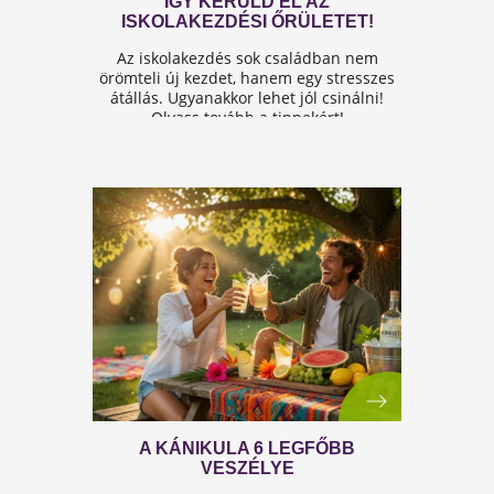
A FÉRFIASSÁG PROBLÉMÁJA:
OKAI, TÜNETEI ÉS LEHETSÉGES
MEGOLDÁSAI
A férfiasság, vagy más néven a szexuális
teljesítmény, sok férfi számára központi kérdé
az életben. Nem csupán a testi egészséget,
hanem az önbecsülést is befolyásolja.