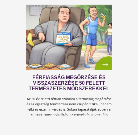
FÉRFI VÁLTOZÓKOR - A
LEHETŐSÉGET LÁSD MEG BENNE
Sokan gondolják, hogy a változókor csak a
nőket érinti. Valójában a férfiaknál is