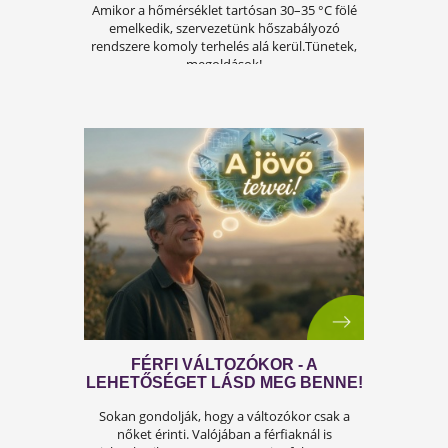
ÍGY KERÜLD EL AZ
ISKOLAKEZDÉSI ŐRÜLETET!
Az iskolakezdés sok családban nem
örömteli új kezdet, hanem egy stresszes
átállás. Ugyanakkor lehet jól csinálni!
Olvass tovább a tippekért!