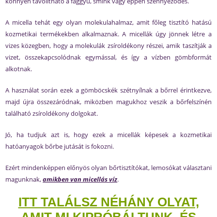
könnyen távolítható a faggyú, smink vagy éppen szennyeződés.
A micella tehát egy olyan molekulahalmaz, amit főleg tisztító hatású
kozmetikai termékekben alkalmaznak. A micellák úgy jönnek létre a
vizes közegben, hogy a molekulák zsíroldékony részei, amik taszítják a
vizet, összekapcsolódnak egymással, és így a vízben gömbformát
alkotnak.
A használat során ezek a gömböcskék szétnyílnak a bőrrel érintkezve,
majd újra összezáródnak, miközben magukhoz veszik a bőrfelszínén
található zsíroldékony dolgokat.
Jó, ha tudjuk azt is, hogy ezek a micellák képesek a kozmetikai
hatóanyagok bőrbe jutását is fokozni.
Ezért mindenképpen előnyös olyan bőrtisztítókat, lemosókat választani
magunknak,
amikben van micellás víz
.
ITT TALÁLSZ NÉHÁNY OLYAT,