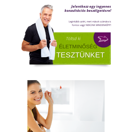
jelentkezik a tesztoszteronszint fokozatos
csökkenése, amit andropauzának vagy
férfiklimaxnak nevezünk. Honnan tudod, hog
elért téged is? Hogyan tudod megállítani?
Milyen lehetőségeket rejt? Olvass tovább!
NYIROKRENDSZER KISOKOS
A nyirokrendszerünk fontosságáról keveset