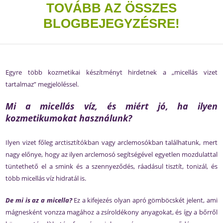
TOVÁBB AZ ÖSSZES
BLOGBEJEGYZÉSRE!
Egyre több kozmetikai készítményt hirdetnek a „micellás vizet
tartalmaz” megjelöléssel.
Mi a micellás víz, és miért jó, ha ilyen
kozmetikumokat használunk?
Ilyen vizet főleg arctisztítókban vagy arclemosókban találhatunk, mert
nagy előnye, hogy az ilyen arclemosó segítségével egyetlen mozdulattal
tüntethető el a smink és a szennyeződés, ráadásul tisztít, tonizál, és
több micellás víz hidratál is.
De mi is az a micella?
Ez a kifejezés olyan apró gömböcskét jelent, ami
mágnesként vonzza magához a zsíroldékony anyagokat, és így a bőrről