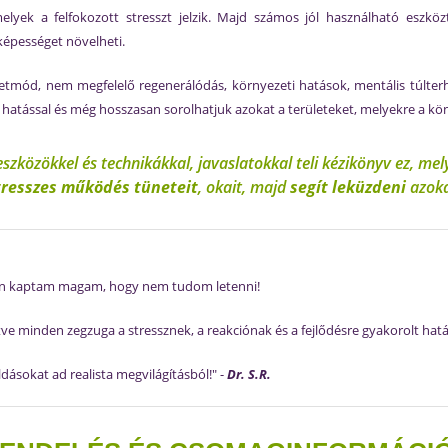
 melyek a felfokozott stresszt jelzik. Majd számos jól használható eszk
őképességet növelheti.
letmód, nem megfelelő regenerálódás, környezeti hatások, mentális túlter
atással és még hosszasan sorolhatjuk azokat a területeket, melyekre a kön
 eszközökkel és technikákkal, javaslatokkal teli kézikönyv ez, me
tresszes működés tüneteit
, okait, majd
segít leküzdeni
azoka
zon kaptam magam, hogy nem tudom letenni!
tve minden zegzuga a stressznek, a reakciónak és a fejlődésre gyakorolt hat
ásokat ad realista megvilágításból!" -
Dr. S.R.