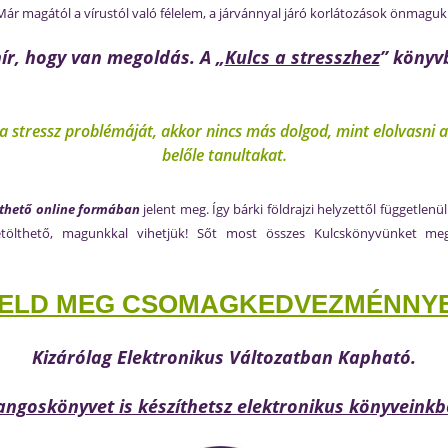
 Már magától a vírustól való félelem, a járvánnyal járó korlátozások önmagukb
hír, hogy van megoldás. A „
Kulcs a stresszhez
”
könyv
 stressz problémáját, akkor nincs más dolgod, mint elolvasni a
belőle tanultakat.
lthető online formában
jelent meg. Így bárki földrajzi helyzettől függetlenü
) letölthető, magunkkal vihetjük! Sőt most összes Kulcskönyvünket me
ELD MEG CSOMAGKEDVEZMÉNNYEL
Kizárólag Elektronikus Változatban Kapható.
ngoskönyvet is készíthetsz elektronikus könyveinkb