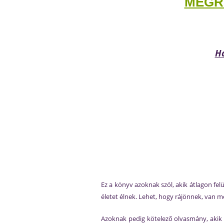
MEGR
Ha
Ez a könyv azoknak szól, akik átlagon fel
életet élnek. Lehet, hogy rájönnek, van mé
Azoknak pedig kötelező olvasmány, akik 