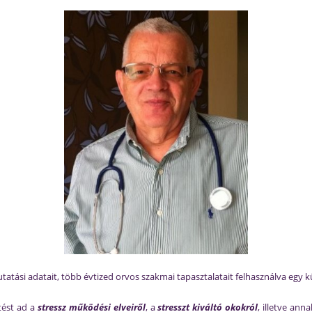
b kutatási adatait, több évtized orvos szakmai tapasztalatait felhasználva eg
ést ad a
stressz működési elveiről
, a
stresszt kiváltó okokról
, illetve ann