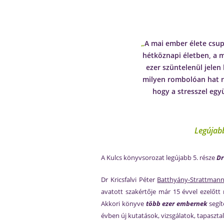
„
A mai ember élete csup
hétköznapi életben, a 
ezer szüntelenül jelen
milyen rombolóan hat rá
hogy a stresszel egy
Legújabb
A Kulcs könyvsorozat legújabb 5. része
Dr
Dr Kricsfalvi Péter
Batthyány-Strattmann 
avatott szakértője már 15 évvel ezelőt
Akkori könyve
több ezer embernek
segít
évben új kutatások, vizsgálatok, tapaszta