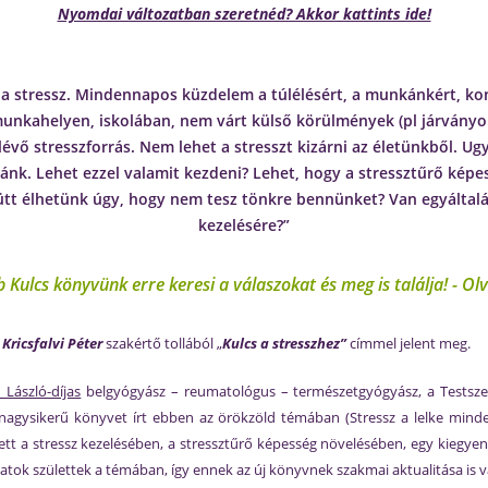
Nyomdai változatban szeretnéd? Akkor kattints ide!
a stressz. Mindennapos küzdelem a túlélésért, a munkánkért, kon
munkahelyen, iskolában, nem várt külső körülmények (pl járványok
 lévő stresszforrás. Nem lehet a stresszt kizárni az életünkből. U
nk. Lehet ezzel valamit kezdeni? Lehet, hogy a stressztűrő képes
ütt élhetünk úgy, hogy nem tesz tönkre bennünket? Van egyáltal
kezelésére?”
 Kulcs könyvünk erre keresi a válaszokat és meg is találja! -
Olv
 Kricsfalvi Péter
szakértő tollából „
Kulcs a stresszhez”
címmel jelent meg.
László-díjas
belgyógyász – reumatológus – természetgyógyász, a Testsze
t nagysikerű könyvet írt ebben az örökzöld témában (Stressz a lelke mind
ett a stressz kezelésében, a stressztűrő képesség növelésében, egy kiegyen
latok születtek a témában, így ennek az új könyvnek szakmai aktualitása is v