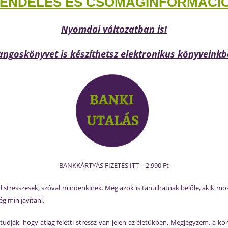
ENDELÉS ÉS CSOMAGINFORMÁCIÓK
Nyomdai változatban is!
ngoskönyvet is készíthetsz elektronikus könyveinkb
BANKKÁRTYÁS FIZETÉS ITT – 2.990 Ft
ül stresszesek, szóval mindenkinek. Még azok is tanulhatnak belőle, akik m
g min javítani.
tudják, hogy átlag feletti stressz van jelen az életükben. Megjegyzem, a 