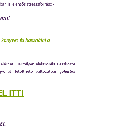
an is jelentős stresszforrások.
ben!
 könyvet és használni a
l elérheti. Bármilyen elektronikus eszközre
gveheti letölthető változatban
jelentős
 ITT!
ől.