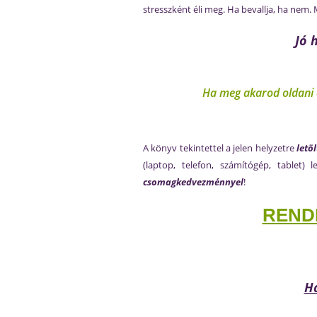
stresszként éli meg. Ha bevallja, ha nem.
Jó 
Ha meg akarod oldani a
A könyv tekintettel a jelen helyzetre
letö
(laptop, telefon, számítógép, tablet
csomagkedvezménnyel
!
REND
Ha