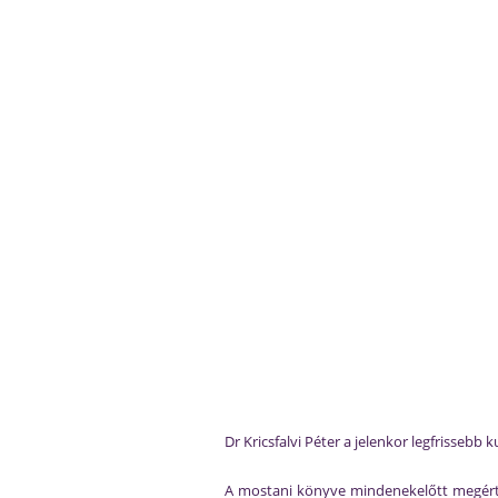
Dr Kricsfalvi Péter a jelenkor legfrisseb
A mostani könyve mindenekelőtt megért