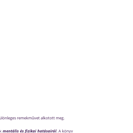
y különleges remekművet alkotott meg.
ak
mentális és fizikai hatásairól
. A könyv