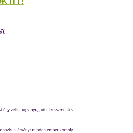
 ITT!
ől.
ost úgy vélik, hogy nyugodt, stresszmentes
koronavírus járványt minden ember komoly