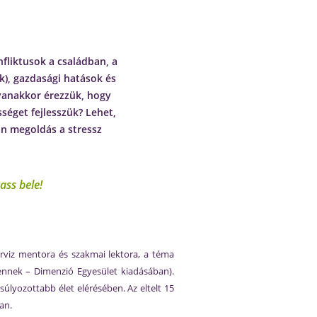
fliktusok a családban, a
), gazdasági hatások és
gyanakkor érezzük, hogy
séget fejlesszük? Lehet,
án megoldás a stressz
ass bele!
rviz mentora és szakmai lektora, a téma
ennek – Dimenzió Egyesület kiadásában).
súlyozottabb élet elérésében. Az eltelt 15
an.