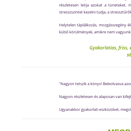
részletesen leírja azokat a tüneteket,
stresszszintet kezelni tudja, a stressztűr
Helytelen táplálkozás, mozgásszegény é
külső körülmények, amikre nem vagyunk h
Gyakorlatias, friss,
s
"Nagyon tetszik a könyv! Beleolvasva a
Nagyon részletesen és alaposan van kifej
Ugyanakkor gyakorlati eszközöket, megold