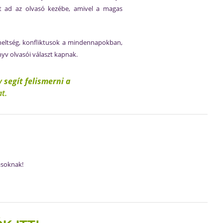
özt ad az olvasó kezébe, amivel a magas
heltség, konfliktusok a mindennapokban,
yv olvasói választ kapnak.
ly
segít felismerni a
t.
ásoknak!