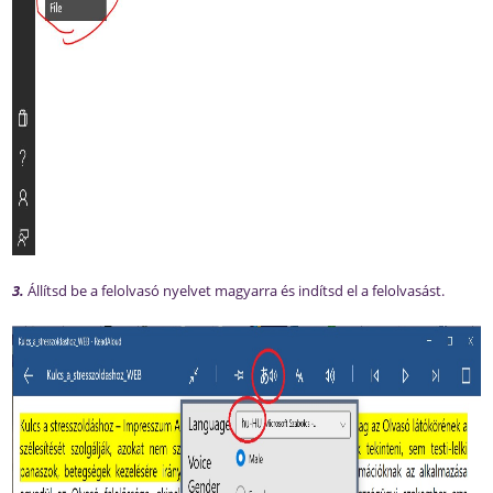
3.
Állítsd be a felolvasó nyelvet magyarra és indítsd el a felolvasást.