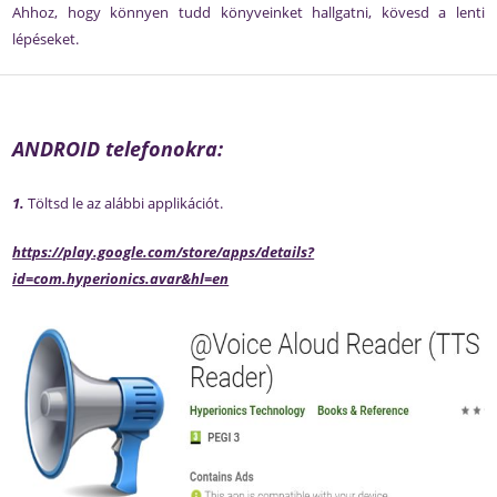
Ahhoz, hogy könnyen tudd könyveinket hallgatni, kövesd a lenti
lépéseket.
ANDROID telefonokra:
1.
Töltsd le az alábbi applikációt.
https://play.google.com/store/apps/details?
id=com.hyperionics.avar&hl=en