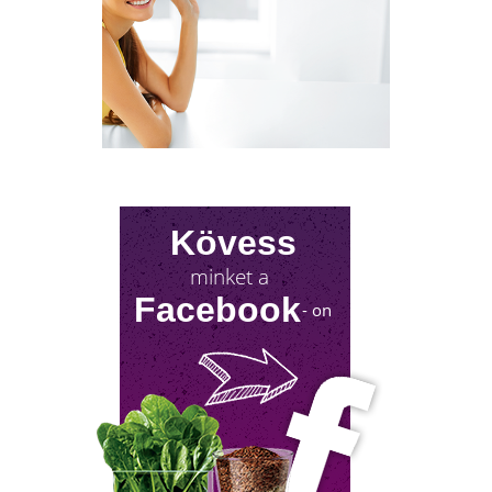
A KÁNIKULA 6 LEGFŐBB
Kövess
VESZÉLYE
minket a
Amikor a hőmérséklet tartósan 30–35 °C fölé
Facebook
- on
emelkedik, szervezetünk hőszabályozó
rendszere komoly terhelés alá kerül.Tünetek,
megoldások!