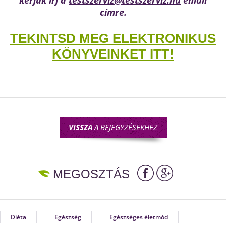
kérjük írj a
testszerviz@testszerviz.hu
email
címre.
TEKINTSD MEG ELEKTRONIKUS
KÖNYVEINKET ITT!
VISSZA
A BEJEGYZÉSEKHEZ
MEGOSZTÁS
Diéta
Egészség
Egészséges életmód