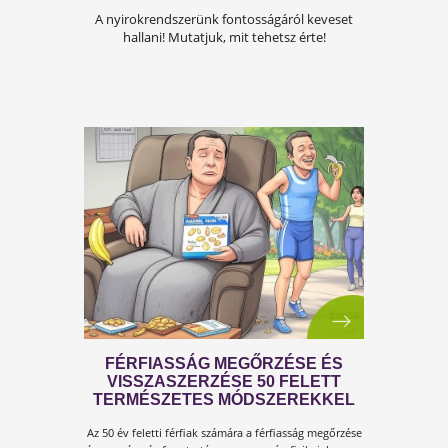
A FÉRFIASSÁG PROBLÉMÁJA:
OKAI, TÜNETEI ÉS LEHETSÉGES
MEGOLDÁSAI
A férfiasság, vagy más néven a szexuális
teljesítmény, sok férfi számára központi kérdé
az életben. Nem csupán a testi egészséget,
hanem az önbecsülést is befolyásolja.