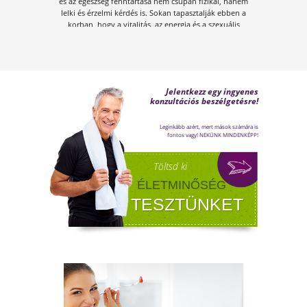
ÍGY KERÜLD EL AZ
ISKOLAKEZDÉSI ŐRÜLETET!
Az iskolakezdés sok családban nem
örömteli új kezdet, hanem egy stresszes
átállás. Ugyanakkor lehet jól csinálni!
Olvass tovább a tippekért!