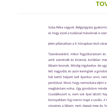
TO
Suba Réka vagyok. Belgyógyász gyakornok
el, hogy ezzel a tudással másoknak is szer
Jelen pillanatban a 9. hónapban levő vá
Tizenévesként, mikor fogyókúráztam és
amit szeretnék és kívánok, korlátlan m
lábaim lesznek. Mindig irigykedve, de ug
lett nagyobb, és azon keringtek a gondo
hát kettő helyett kell ilyenkor enni, 
periódust. Most, hogy nemsokára eljön a 
megbántam volna. Úgy gondolom minden a l
Csodálkozott is, nem sok ilyet látott! N
könnyebben fog menni majd a szülés. A 
visszeres a lábam, nem dagad meg és, h