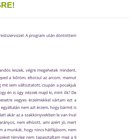
RE!
Testszervizzel. A program után döntöttem
andós leszek, végre megehetek mindent,
reped a bőröm, eltorzul az arcom, mamut
g mit sem változtatott, csupán a pocakjuk
gy én is úgy nézzek majd ki, mint ők? De
nesetre vegyes érzelmekkel vártam ezt a
 egyáltalán nem azt érzem, hogy bármit is
att akár az a szakkönyvekben le van írva!
arányos, nem elhízott, ami azért jó, mert
om a munkát, hogy nincs hátfájásom, nem
ezeket tényleg nem tapasztaltam meg a 9