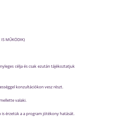
E IS MŰKÖDIK)
yleges célja és csak ezután tájékoztatjuk
ességgel konzultációkon vesz részt.
ellette valaki.
is érzetük a a program jótékony hatását.