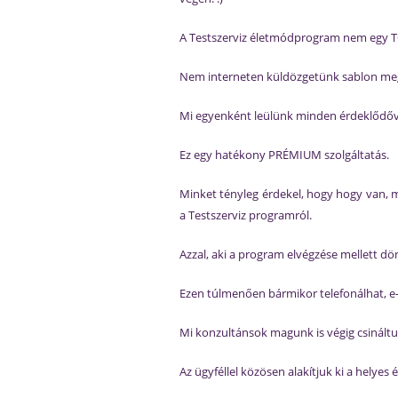
A Testszerviz életmódprogram nem eg
Nem interneten küldözgetünk sablon mego
Mi egyenként leülünk minden érdeklődőv
Ez egy hatékony PRÉMIUM szolgáltatás.
Minket tényleg érdekel, hogy hogy van, m
a Testszerviz programról.
Azzal, aki a program elvégzése mellett dö
Ezen túlmenően bármikor telefonálhat, e-m
Mi konzultánsok magunk is végig csináltu
Az ügyféllel közösen alakítjuk ki a helyes 