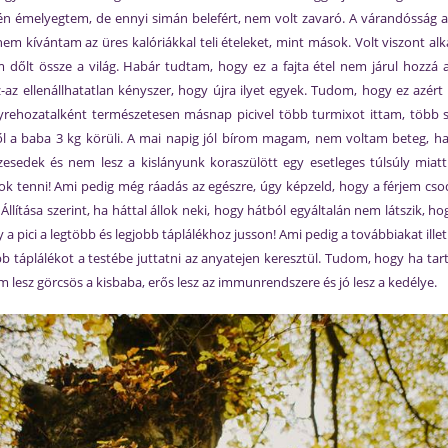
n émelyegtem, de ennyi simán belefért, nem volt zavaró. A várandósság ala
l nem kívántam az üres kalóriákkal teli ételeket, mint mások. Volt viszont 
m dőlt össze a világ. Habár tudtam, hogy ez a fajta étel nem járul hozzá a 
z ellenállhatatlan kényszer, hogy újra ilyet egyek. Tudom, hogy ez azért 
Helyrehozatalként természetesen másnap picivel több turmixot ittam, töb
l a baba 3 kg körüli. A mai napig jól bírom magam, nem voltam beteg, ha
esedek és nem lesz a kislányunk koraszülött egy esetleges túlsúly miatt
gok tenni! Ami pedig még ráadás az egészre, úgy képzeld, hogy a férjem cs
lítása szerint, ha háttal állok neki, hogy hátból egyáltalán nem látszik, 
pici a legtöbb és legjobb táplálékhoz jusson! Ami pedig a továbbiakat illeti, 
 táplálékot a testébe juttatni az anyatejen keresztül. Tudom, hogy ha t
lesz görcsös a kisbaba, erős lesz az immunrendszere és jó lesz a kedélye.