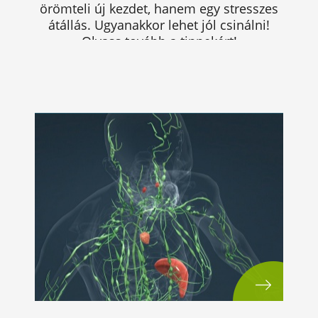
örömteli új kezdet, hanem egy stresszes
átállás. Ugyanakkor lehet jól csinálni!
Olvass tovább a tippekért!