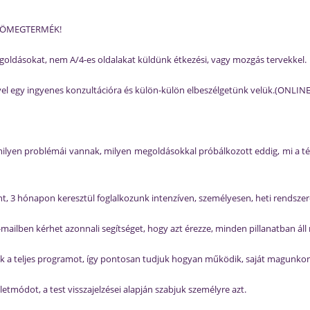
y TÖMEGTERMÉK!
ldásokat, nem A/4-es oldalakat küldünk étkezési, vagy mozgás tervekkel.
el egy ingyenes konzultációra és külön-külön elbeszélgetünk velük.(ONLIN
ilyen problémái vannak, milyen megoldásokkal próbálkozott eddig, mi a tén
nt, 3 hónapon keresztül foglalkozunk intenzíven, személyesen, heti rendszer
ailben kérhet azonnali segítséget, hogy azt érezze, minden pillanatban áll m
k a teljes programot, így pontosan tudjuk hogyan működik, saját magunkon 
életmódot, a test visszajelzései alapján szabjuk személyre azt.