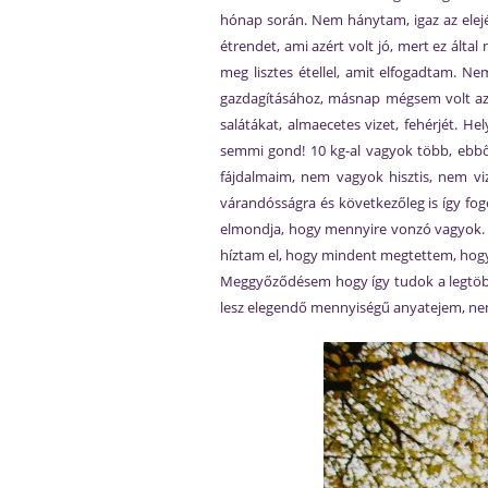
hónap során. Nem hánytam, igaz az elejé
étrendet, ami azért volt jó, mert ez álta
meg lisztes étellel, amit elfogadtam. Ne
gazdagításához, másnap mégsem volt az-a
salátákat, almaecetes vizet, fehérjét. 
semmi gond! 10 kg-al vagyok több, ebbő
fájdalmaim, nem vagyok hisztis, nem viz
várandósságra és következőleg is így fo
elmondja, hogy mennyire vonzó vagyok. Ál
híztam el, hogy mindent megtettem, hogy a 
Meggyőződésem hogy így tudok a legtöbb
lesz elegendő mennyiségű anyatejem, nem 