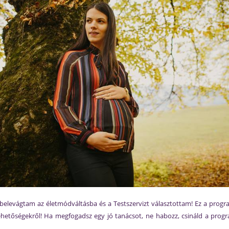
y belevágtam az életmódváltásba és a Testszervizt választottam! Ez a pro
hetőségekről! Ha megfogadsz egy jó tanácsot, ne habozz, csináld a progra