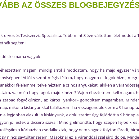
VÁBB AZ ÖSSZES BLOGBEJEGYZÉS
 orvos és Testszerviz Specialista. Több mint 3 éve váltottam életmódot a 
etnék segíteni.
randós kismama vagyok.
 éheztettem magam, mindig arról álmodoztam, hogy ha majd egyszer vár
ennyiségben! Attól viszont mégis féltem, hogy nagyon el fogok hízni, meg
yanakkor félelemmel telve néztem a csinos anyukákat, akiken a várandóssá
lataim, vajon én hogy fogok majd kinézni? Vajon éheztetnem kell magam, ho
nem szabad fogyókúrázni, az káros ilyenkor!- gondoltam magamban. Minde
nap, mikor a kislányunkkal találkozom, ha visszagondolok erre a 9 hónapra,
egjobban alakult! A kislányunk, a doki szerint úgy fejlődött a 9 hónap al
agyon jól estek a dicsérő szavai! Mindig elmondta, hogy szépen fejlődik és 
kollégáim a kórházban csodálkoztak, hogy nem vagyok folyton fáradt, bír
ogy nincs savtúltengésem! Másoknál ez a várandósággal járó dolog. Mind