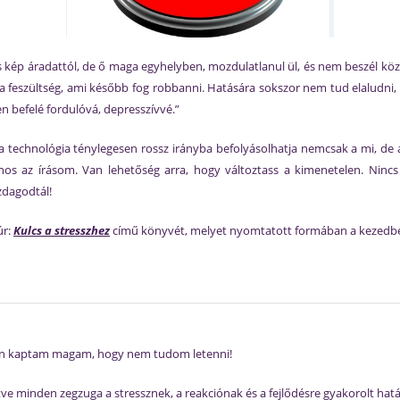
 kép áradattól, de ő maga egyhelyben, mozdulatlanul ül, és nem beszél köz
re a feszültség, ami később fog robbanni. Hatására sokszor nem tud elaludni
pen befelé fordulóvá, depresszívvé.”
 technológia ténylegesen rossz irányba befolyásolhatja nemcsak a mi, de a
s az írásom. Van lehetőség arra, hogy változtass a kimenetelen. Nincs 
zdagodtál!
úr:
Kulcs a stresszhez
című könyvét, melyet nyomtatott formában a kezedbe
zon kaptam magam, hogy nem tudom letenni!
tve minden zegzuga a stressznek, a reakciónak és a fejlődésre gyakorolt hat