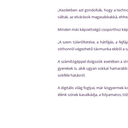
„Kezdetben azt gondolták, hogy a techno
váltak, az elvárások magasabbakká, ehhe
Minden más képzettségű csoporthoz képe
„A szem túlerőltetése, a hátfájás, a fej
otthonról végezhető távmunka ebből a sz
A számítógéppel dolgozók esetében a str
gyerekek is, akik ugyan sokkal hamarabb 
sokféle hatásról.
A digitális világ foglyai, már kisgyermek
élénk színek kavalkádja, a folyamatos, tö