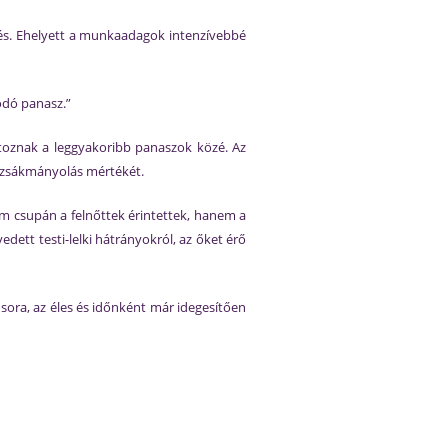
nés. Ehelyett a munkaadagok intenzívebbé
ódó panasz.”
artoznak a leggyakoribb panaszok közé. Az
kizsákmányolás mértékét.
m csupán a felnőttek érintettek, hanem a
ett testi-lelki hátrányokról, az őket érő
 sora, az éles és időnként már idegesítően