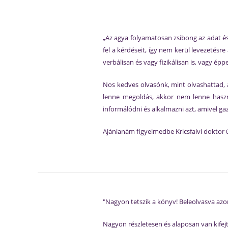
„Az agya folyamatosan zsibong az adat és
fel a kérdéseit, így nem kerül levezetés
verbálisan és vagy fizikálisan is, vagy ép
Nos kedves olvasónk, mint olvashattad, a
lenne megoldás, akkor nem lenne haszno
informálódni és alkalmazni azt, amivel ga
Ajánlanám figyelmedbe Kricsfalvi doktor 
"Nagyon tetszik a könyv! Beleolvasva a
Nagyon részletesen és alaposan van kifej