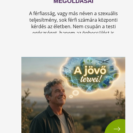
MEGOLDÁSAI
A férfiasság, vagy más néven a szexuális
teljesítmény, sok férfi számára központi
kérdés az életben. Nem csupán a testi
egészséget, hanem az önbecsülést is
befolyásolja.