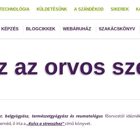
TECHNOLÓGIA
KÜLDETÉSÜNK
A SZÁNDÉKOD
SIKEREK
K
KÉPZÉS
BLOGCIKKEK
WEBÁRUHÁZ
SZAKÁCSKÖNYV
z az orvos s
ter, belgyógyász, természetgyógyász és reumatológus
főorvostól idézn
ernéd, ő írta a
„Kulcs a stresszhez”
című könyvet.