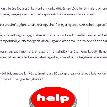
lógia felére fogja csökkenteni a munkaidőt, és így több lehet majd a pihe
z pedig szegényesebb emberi kapcsolatok és kommunikáció társul.
st a számítógéphasználóknál figyelhető meg a legtöbb stresszhez kapcsol
fájás, a feszültség, az aggodalmaskodás és a csökkent mentális készenlét t
empontból jó lehetőségnek látszik, ugyanakkor növeli az izoláció és az ön
essz nagysága mérhető, stresszhormonszintjük tartósan emelkedett. És ne
megbirkóznak a technikai nehézségekkel, viszont nincs fogalmuk az elszenved
 kortól, folyamatos kihívás számukra a villódzó, gyorsan váltakozó képkockák
bbnyire túl hangos hanghatás.”