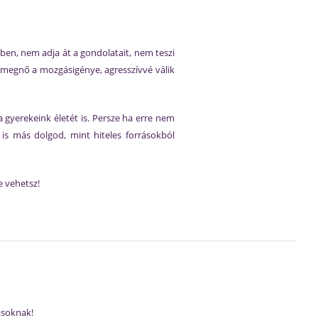
ben, nem adja át a gondolatait, nem teszi
, megnő a mozgásigénye, agresszívvé válik
 gyerekeink életét is. Persze ha erre nem
is más dolgod, mint hiteles forrásokból
 vehetsz!
ásoknak!