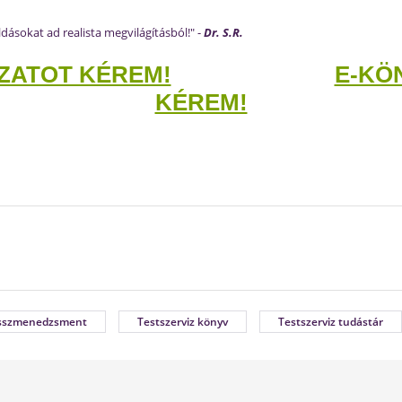
ásokat ad realista megvilágításból!" -
Dr. S.R.
ZATOT KÉREM!
E-KÖ
KÉREM!
sszmenedzsment
Testszerviz könyv
Testszerviz tudástár