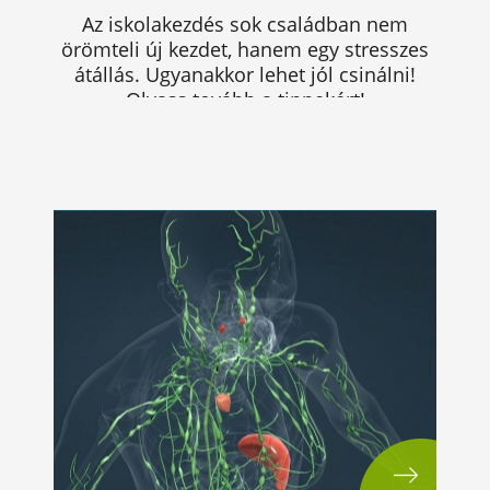
Az iskolakezdés sok családban nem
örömteli új kezdet, hanem egy stresszes
átállás. Ugyanakkor lehet jól csinálni!
Olvass tovább a tippekért!