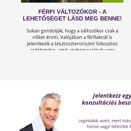
FÉRFI VÁLTOZÓKOR - A
LEHETŐSÉGET LÁSD MEG BENNE!
Sokan gondolják, hogy a változókor csak a
nőket érinti. Valójában a férfiaknál is
jelentkezik a tesztoszteronszint fokozatos
csökkenése, amit andropauzának vagy
férfiklimaxnak nevezünk. Honnan tudod, hogy
elért téged is? Hogyan tudod megállítani?
Milyen lehetőségeket rejt? Olvass tovább!
Jelentkezz eg
konzultációs besz
Leginkább azért, mert más
fontos vagy! NEKÜNK