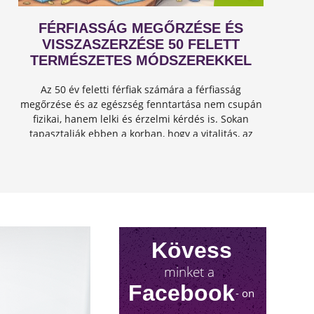
FÉRFIASSÁG MEGŐRZÉSE ÉS
VISSZASZERZÉSE 50 FELETT
TERMÉSZETES MÓDSZEREKKEL
Az 50 év feletti férfiak számára a férfiasság
megőrzése és az egészség fenntartása nem csupán
fizikai, hanem lelki és érzelmi kérdés is. Sokan
tapasztalják ebben a korban, hogy a vitalitás, az
energia és a szexuális teljesítmény csökkenhet, de
jó hír...
Kövess
minket a
Facebook
- on