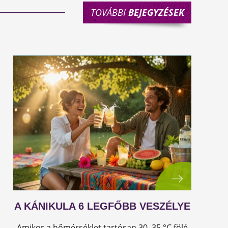
TOVÁBBI
BEJEGYZÉSEK
A KÁNIKULA 6 LEGFŐBB VESZÉLYE
Amikor a hőmérséklet tartósan 30–35 °C fölé