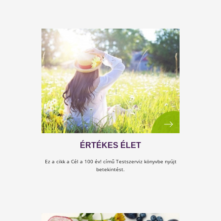
EGY IGAZI NŐ A NŐISÉGRŐL
Dr Suba Réka Kulcs a nőiséghez könyvünk
társszerzője bemutatkozik