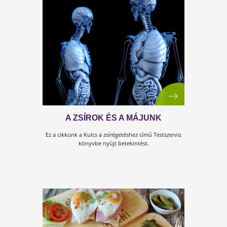
ÉBER VÉDELEM
Ez a cikk a Kulcs a testhez című Testszerviz könyvbe nyúj
betekeintést.