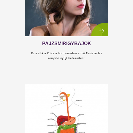
VESZÉLYEZTETETT KOROSZTÁL
Olvasd el a Cél a 100 év! című könyvrészletet, és