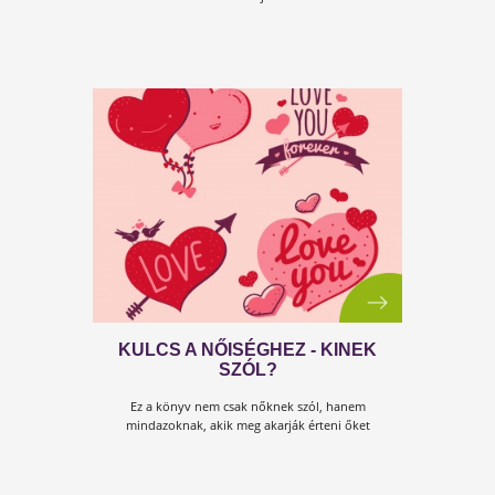
BÁRHOL OLVASHATOD!
A Testszerviz Kulcs könyvei az egészségesebb és
boldogabb élet lehetőségét kínálják az olvasóknak.
Így van ez az új,
Kulcs a nőiséghez című könyvünkkel i
ami most már
e-könyvként is elérhető
!