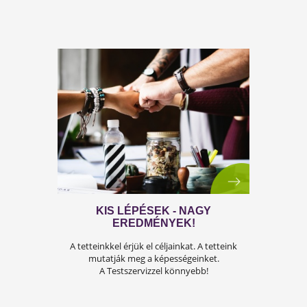
INTERJÚ AZ IDEÁLIS TESTRŐL
BURGET PÉTERREL
Hogyan szervizeld a tested? Minden, ami az
életmódváltáshoz kell!