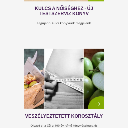
MI A NŐ? - VÉGTELEN SZERETET
Dr Suba Réka orvos, édesanya, könyvszerző vallomá
a Kulcs a nőiség könyvről