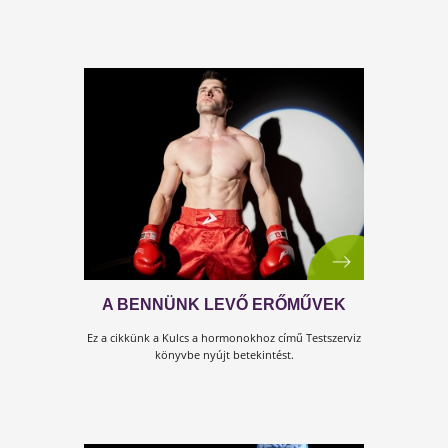
ÉRTÉKES ÉLET
Ez a cikk a Cél a 100 év! című Testszerviz könyvbe nyújt
betekintést.