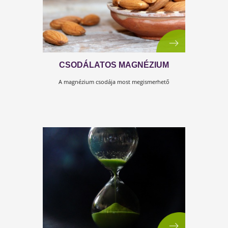
A ZSÍROK ÉS A MÁJUNK
Ez a cikkünk a Kulcs a zsírégetéshez című Testszerviz
könyvbe nyújt betekintést.