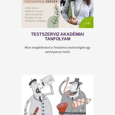
SZERVEZETBEN
Bár a vitaminok sokkal népszerűbb tápanyagok, min
az ásványi anyagok és a nyomelemek, de ez ne
jelenti azt, hogy ne lennének hasonlóképpe
Létfontosságúak. A szervezet működését alapvetőe
meghatározzák!