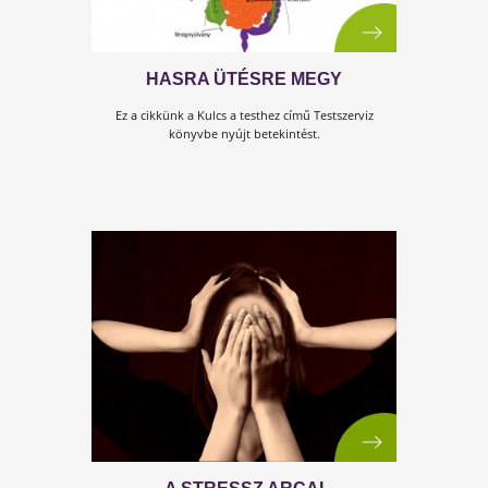
megtudod mit rejt a cím!
TITKOS BELSŐ KÉSZTETÉSEK,
AVAGY AZ ELLENÁLLHATATLAN