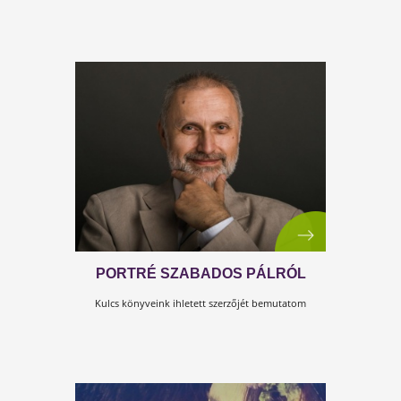
ERŐSSÉGE AZ EGYENSÚLY
Ez a cikkünk a Kulcs a zsírégetéshez című Testszerviz
könyvbe nyújt betekintést.