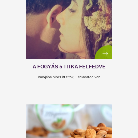
A BENNÜNK LEVŐ ERŐMŰVEK
Ez a cikkünk a Kulcs a hormonokhoz című Testszervi
könyvbe nyújt betekintést.