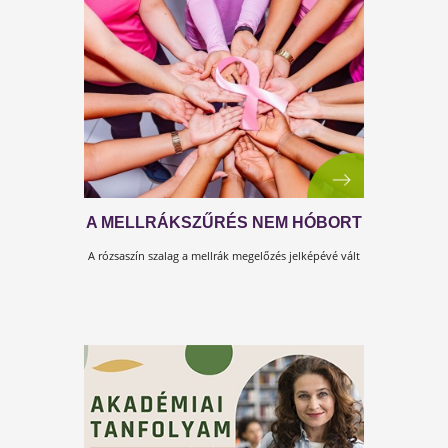
A tetteinkkel érjük el céljainkat. A tetteink
mutatják meg a képességeinket.
A Testszervizzel könnyebb!
ÉLTETŐ ÁSVÁNYOK A