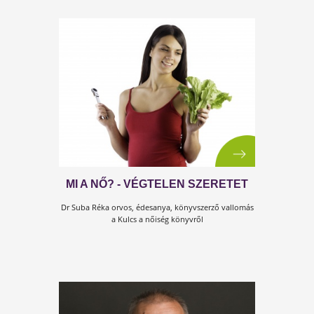
HA A BARÁTNŐM LENNÉL, EZT
SÚGNÁM A FÜLEDBE...
Most hajolj közelebb, mert csak Neked írtam ezt a pá
sort itt.