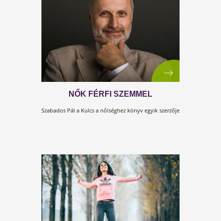
A MENSTRUÁCIÓS CIKLUS
TAVASZA
A menstruációs ciklus megértéséhez nagy segítséget
nyújt, ha az egyes szakaszait az évszakokhoz
hasonlítjuk.