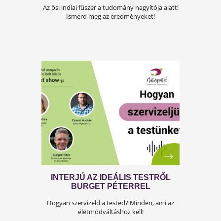
KURKUMA: AZ ŐSI FŰSZER- ÉS
GYÓGYNÖVÉNY VARÁZSLATOS
VILÁGA
Az ősi indiai fűszer a tudomány nagyítója alatt
Ismerd meg az eredményeket!