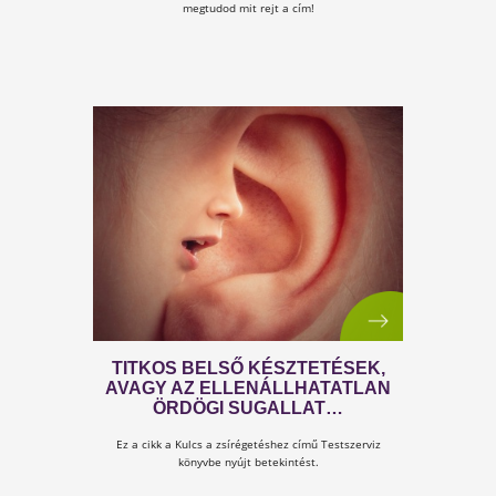
NŐK FÉRFI SZEMMEL
Szabados Pál a Kulcs a nőiséghez könyv egyik szerző