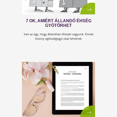
A MELLRÁKSZŰRÉS NEM HÓBOR
A rózsaszín szalag a mellrák megelőzés jelképévé vál