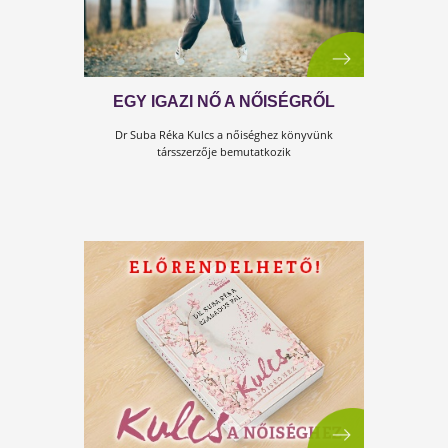
KULCS A NŐISÉGHEZ - KINEK
SZÓL?
Ez a könyv nem csak nőknek szól, hanem
mindazoknak, akik meg akarják érteni őket