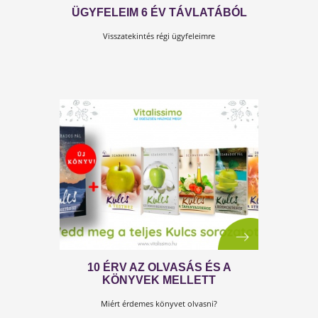
A STRESSZ ARCAI
Ez a cikkünk a Kulcs s tresszhez című Testszerviz
könyvbe nyújt betekintést.