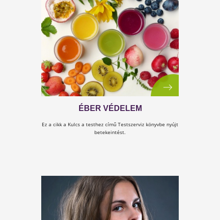
KULCS A NŐISÉGHEZ - ÚJ
TESTSZERVIZ KÖNYV
Legújabb Kulcs könyvünk megjelent!