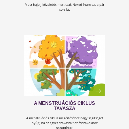
7 OK, AMIÉRT ÁLLANDÓ ÉHSÉG
GYÖTÖRHET
Van az úgy, hogy állandóan éhesek vagyunk. Ennek
bizony egészségügyi okai lehetnek