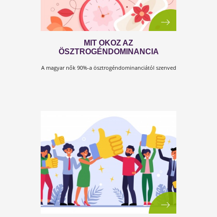
HASRA ÜTÉSRE MEGY
Ez a cikkünk a Kulcs a testhez című Testszerviz
könyvbe nyújt betekintést.