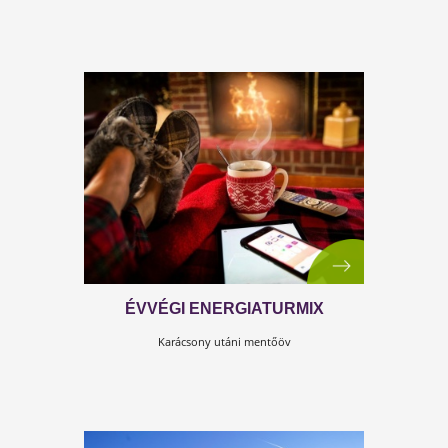
MIT OKOZ AZ
ÖSZTROGÉNDOMINANCIA
A magyar nők 90%-a ösztrogéndominanciától szenve