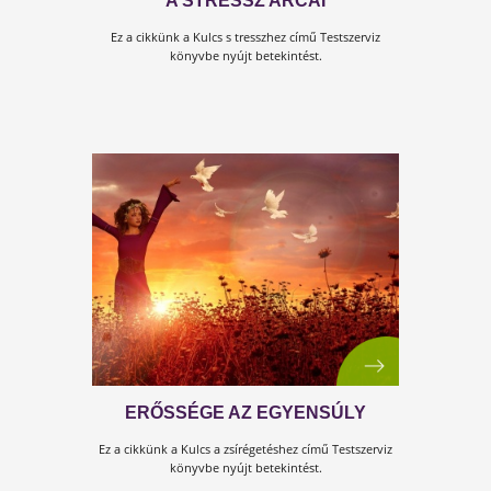
ÖRDÖGI SUGALLAT…
Ez a cikk a Kulcs a zsírégetéshez című Testszerviz
könyvbe nyújt betekintést.