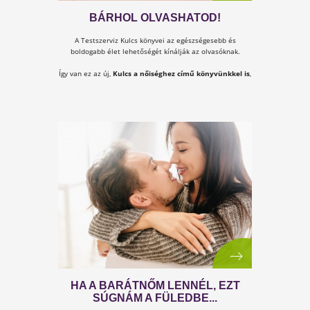
TESTSZERVIZ AKADÉMIAI
TANFOLYAM
Most elsajátíthatod a Testszerviz technológiát egy
tanfolyamon belül