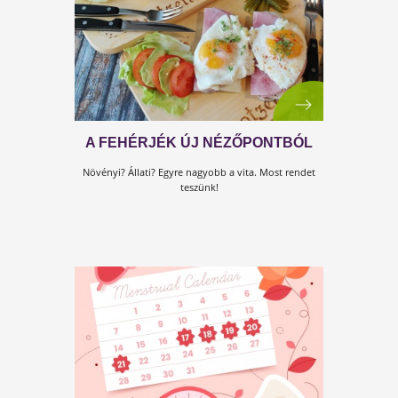
PAJZSMIRIGYBAJOK
Ez a cikk a Kulcs a hormonokhoz című Testszerbiz
könyvbe nyújt betekintést.