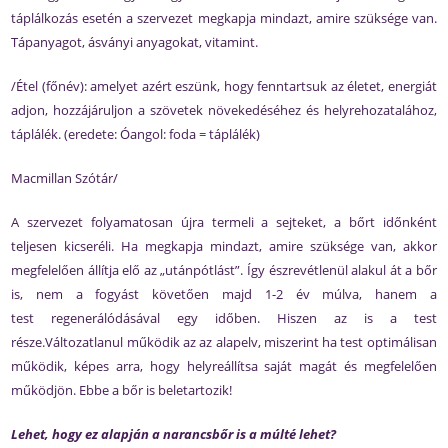
táplálkozás esetén a szervezet megkapja mindazt, amire szüksége van.
Tápanyagot, ásványi anyagokat, vitamint.
/Étel (főnév): amelyet azért eszünk, hogy fenntartsuk az életet, energiát
adjon, hozzájáruljon a szövetek növekedéséhez és helyrehozatalához,
táplálék. (eredete: Óangol: foda = táplálék)
Macmillan Szótár/
A szervezet folyamatosan újra termeli a sejteket, a bőrt időnként
teljesen kicseréli. Ha megkapja mindazt, amire szüksége van, akkor
megfelelően állítja elő az „utánpótlást”. Így észrevétlenül alakul át a bőr
is, nem a fogyást követően majd 1-2 év múlva, hanem a
test regenerálódásával egy időben. Hiszen az is a test
része.Változatlanul működik az az alapelv, miszerint ha test optimálisan
működik, képes arra, hogy helyreállítsa saját magát és megfelelően
működjön. Ebbe a bőr is beletartozik!
Lehet, hogy ez alapján a narancsbőr is a múlté lehet?