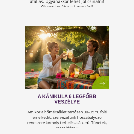
A FÉRFIASSÁG PROBLÉMÁJA:
OKAI, TÜNETEI ÉS LEHETSÉGES
MEGOLDÁSAI
A férfiasság, vagy más néven a szexuális
teljesítmény, sok férfi számára központi kérdé
az életben. Nem csupán a testi egészséget,
hanem az önbecsülést is befolyásolja.