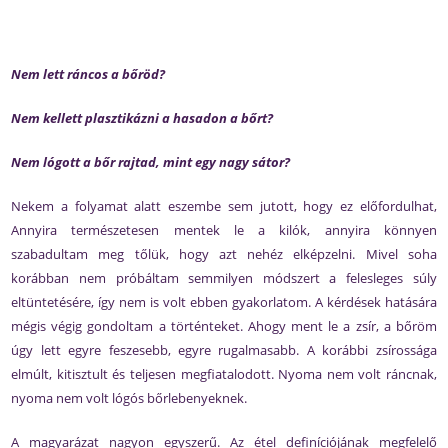
Nem lett ráncos a bőröd?
Nem kellett plasztikázni a hasadon a bőrt?
Nem lógott a bőr rajtad, mint egy nagy sátor?
Nekem a folyamat alatt eszembe sem jutott, hogy ez előfordulhat,
Annyira természetesen mentek le a kilók, annyira könnyen
szabadultam meg tőlük, hogy azt nehéz elképzelni. Mivel soha
korábban nem próbáltam semmilyen módszert a felesleges súly
eltüntetésére, így nem is volt ebben gyakorlatom. A kérdések hatására
mégis végig gondoltam a történteket. Ahogy ment le a zsír, a bőröm
úgy lett egyre feszesebb, egyre rugalmasabb. A korábbi zsírossága
elmúlt, kitisztult és teljesen megfiatalodott. Nyoma nem volt ráncnak,
nyoma nem volt lógós bőrlebenyeknek.
A magyarázat nagyon egyszerű. Az étel definíciójának megfelelő