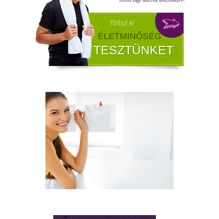
FÉRFI VÁLTOZÓKOR - A
LEHETŐSÉGET LÁSD MEG BENNE
Sokan gondolják, hogy a változókor csak a
nőket érinti. Valójában a férfiaknál is
jelentkezik a tesztoszteronszint fokozatos
csökkenése, amit andropauzának vagy
férfiklimaxnak nevezünk. Honnan tudod, hog
elért téged is? Hogyan tudod megállítani?
Milyen lehetőségeket rejt? Olvass tovább!