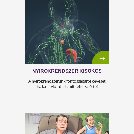
átállás. Ugyanakkor lehet jól csinálni!
Olvass tovább a tippekért!
A KÁNIKULA 6 LEGFŐBB
VESZÉLYE