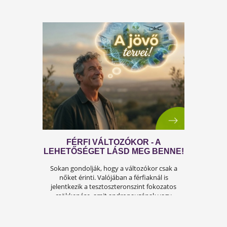
ÍGY KERÜLD EL AZ
ISKOLAKEZDÉSI ŐRÜLETET!
Az iskolakezdés sok családban nem
örömteli új kezdet, hanem egy stresszes