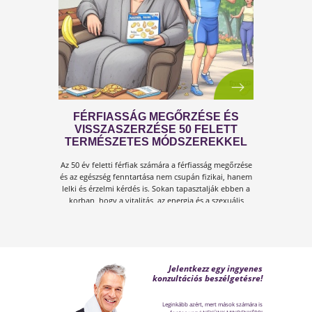
Amikor a hőmérséklet tartósan 30–35 °C fölé
emelkedik, szervezetünk hőszabályozó
rendszere komoly terhelés alá kerül.Tünetek,
megoldások!