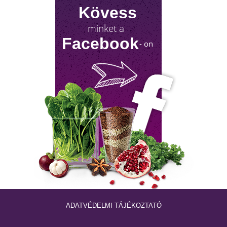
Kövess
minket a
NYIROKRENDSZER KISOKOS
Facebook
- on
A nyirokrendszerünk fontosságáról keveset
hallani! Mutatjuk, mit tehetsz érte!
ADATVÉDELMI TÁJÉKOZTATÓ