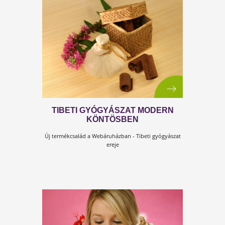
MENTŐÖV AZ
EMÉSZTŐRENDSZERNEK
Testszerviz Emésztést Támogató Csomag