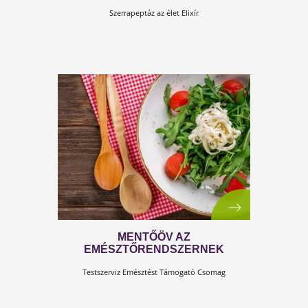
HÚSVÉT - HÚS-VÉTEL
Már az elnevezés is jelzi, hogy lakoma jön