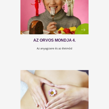
PROBLÉMÁK, VAGY MEGOLDÁSO
MELYIKET SZERETNÉD?
Amikor valami testi, fizikai problémával küzdünk, ali
várjuk a megoldást.