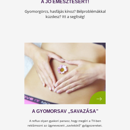
A JÓ EMÉSZTÉSÉRT!
Gyomorgörcs, hasfájás kínoz? Bélproblémákka
küzdesz? Itt a segítség!