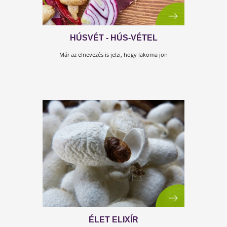
EZ NŐI CUCC... TÉNYLEG?
Robi tudja - ez női cucc...