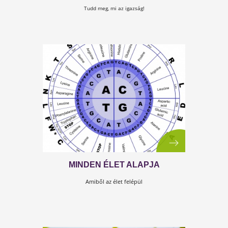
A GYOMORSAV „SAVAZÁSA”
A reflux olyan gyakori panasz, hogy megéri a TV-ben
reklámozni az úgynevezett „savlekötő” gyógyszereket.
Tudd meg, mi az igazság!