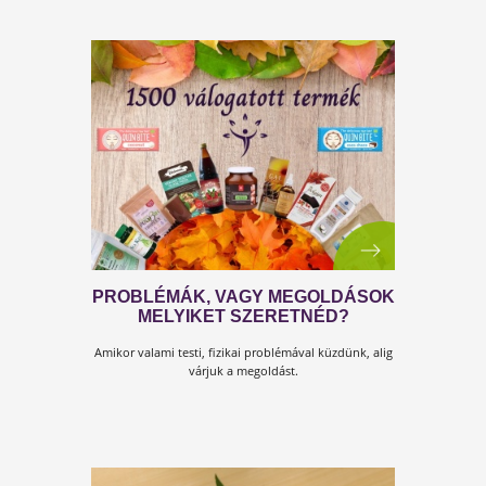
ÉLET ELIXÍR
Szerrapeptáz az élet Elixír