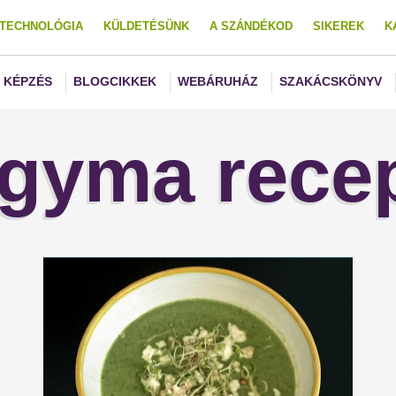
TECHNOLÓGIA
KÜLDETÉSÜNK
A SZÁNDÉKOD
SIKEREK
K
KÉPZÉS
BLOGCIKKEK
WEBÁRUHÁZ
SZAKÁCSKÖNYV
gyma rece