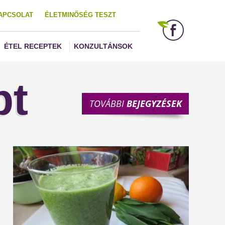
APCSOLAT
ÉLETMINŐSÉG TESZT
ÉTEL RECEPTEK
KONZULTÁNSOK
pt
TOVÁBBI
BEJEGYZÉSEK