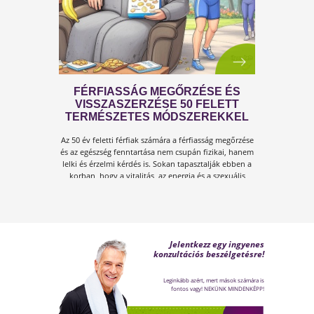
A KÁNIKULA 6 LEGFŐBB
VESZÉLYE
Amikor a hőmérséklet tartósan 30–35 °C fölé
emelkedik, szervezetünk hőszabályozó
rendszere komoly terhelés alá kerül.Tünetek,
megoldások!