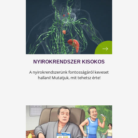
ÍGY KERÜLD EL AZ
ISKOLAKEZDÉSI ŐRÜLETET!
Az iskolakezdés sok családban nem
örömteli új kezdet, hanem egy stresszes
átállás. Ugyanakkor lehet jól csinálni!
Olvass tovább a tippekért!