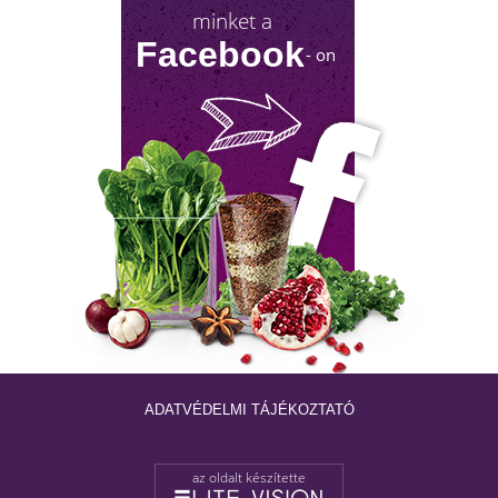
minket a
Facebook
- on
NYIROKRENDSZER KISOKOS
A nyirokrendszerünk fontosságáról keveset
hallani! Mutatjuk, mit tehetsz érte!
ADATVÉDELMI TÁJÉKOZTATÓ
az oldalt készítette