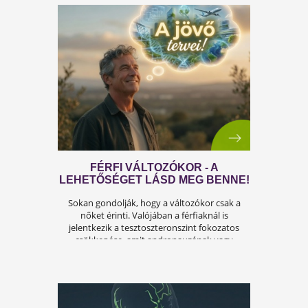
OKAI, TÜNETEI ÉS LEHETSÉGES
MEGOLDÁSAI
A férfiasság, vagy más néven a szexuális
teljesítmény, sok férfi számára központi kérdé
az életben. Nem csupán a testi egészséget,
hanem az önbecsülést is befolyásolja.