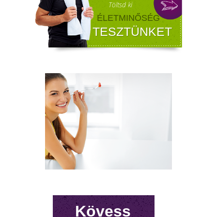
FÉRFI VÁLTOZÓKOR - A
LEHETŐSÉGET LÁSD MEG BENNE
Sokan gondolják, hogy a változókor csak a
nőket érinti. Valójában a férfiaknál is
jelentkezik a tesztoszteronszint fokozatos
csökkenése, amit andropauzának vagy
férfiklimaxnak nevezünk. Honnan tudod, hog
elért téged is? Hogyan tudod megállítani?
Milyen lehetőségeket rejt? Olvass tovább!
Kövess