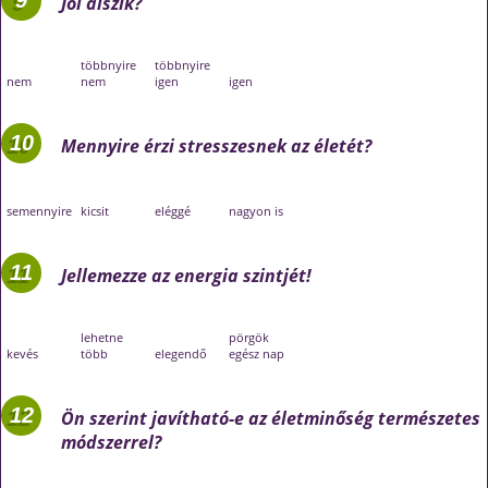
Jól alszik?
többnyire
többnyire
nem
nem
igen
igen
Mennyire érzi stresszesnek az életét?
semennyire
kicsit
eléggé
nagyon is
Jellemezze az energia szintjét!
lehetne
pörgök
kevés
több
elegendő
egész nap
Ön szerint javítható-e az életminőség természetes
módszerrel?