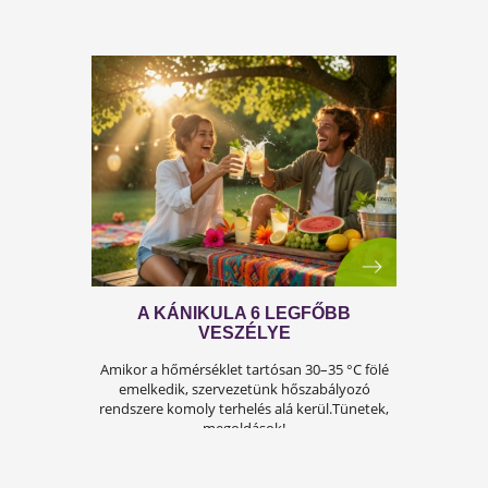
A FÉRFIASSÁG PROBLÉMÁJA:
OKAI, TÜNETEI ÉS LEHETSÉGES
MEGOLDÁSAI
A férfiasság, vagy más néven a szexuális
teljesítmény, sok férfi számára központi kérdé