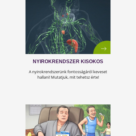
Az iskolakezdés sok családban nem
örömteli új kezdet, hanem egy stresszes
átállás. Ugyanakkor lehet jól csinálni!
Olvass tovább a tippekért!