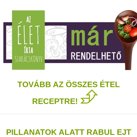
TOVÁBB AZ ÖSSZES ÉTEL
RECEPTRE!
PILLANATOK ALATT RABUL EJT