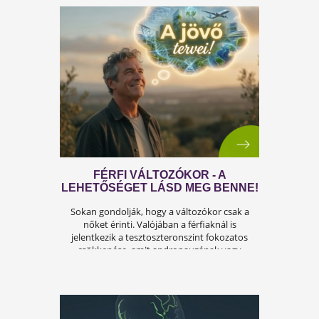
az életben. Nem csupán a testi egészséget,
hanem az önbecsülést is befolyásolja.
ÍGY KERÜLD EL AZ
ISKOLAKEZDÉSI ŐRÜLETET!