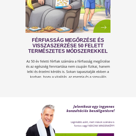
A KÁNIKULA 6 LEGFŐBB
VESZÉLYE
Amikor a hőmérséklet tartósan 30–35 °C fölé
emelkedik, szervezetünk hőszabályozó
rendszere komoly terhelés alá kerül.Tünetek,
megoldások!