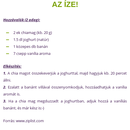
AZ ÍZE!
Hozzávalók (2 adag):
2 ek chiamag (kb. 20 g)
1.5 dl joghurt (natúr)
1 közepes db banán
7 csepp vanília aroma
Elkészítés:
1.
A chia magot összekeverjük a joghurttal, majd hagyjuk kb. 20 percet
állni.
2.
Ezalatt a banánt villával összenyomkodjuk, hozzáadhatjuk a vanília
aromát is.
3.
Ha a chia mag megduzzadt a joghurtban, adjuk hozzá a vaníliás
banánt, és már kész is:-)
Forrás: www.ziplist.com