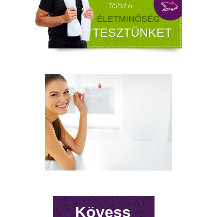
FÉRFI VÁLTOZÓKOR - A
LEHETŐSÉGET LÁSD MEG BENNE
Sokan gondolják, hogy a változókor csak a
nőket érinti. Valójában a férfiaknál is
jelentkezik a tesztoszteronszint fokozatos
csökkenése, amit andropauzának vagy
férfiklimaxnak nevezünk. Honnan tudod, hog
elért téged is? Hogyan tudod megállítani?
Milyen lehetőségeket rejt? Olvass tovább!
Kövess